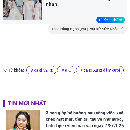
nhân
Xem thêm
Theo
Hồng Hạnh (t/h) | Phụ Nữ Sức Khỏe
Từ khóa:
ca sĩ 52Hz
RIO
ca sĩ 52Hz đám cưới
TIN MỚI NHẤT
3 con giáp 'số hưởng' sau công việc 'xuôi
chèo mát mái', tiền tài 'thu về như nước',
tình duyên viên mãn sau ngày 7/8/2026