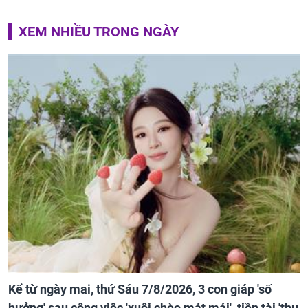
XEM NHIỀU TRONG NGÀY
Kể từ ngày mai, thứ Sáu 7/8/2026, 3 con giáp 'số
hưởng' sau công việc 'xuôi chèo mát mái', tiền tài 'thu