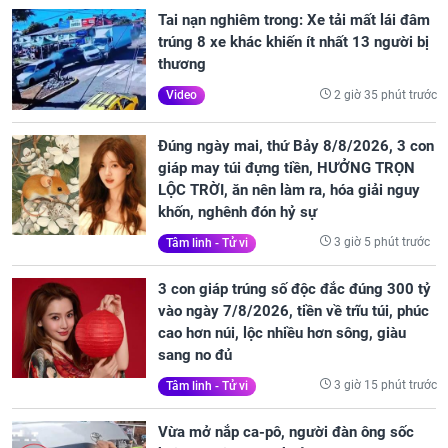
Tai nạn nghiêm trong: Xe tải mất lái đâm
trúng 8 xe khác khiến ít nhất 13 người bị
thương
2 giờ 35 phút trước
Video
Đúng ngày mai, thứ Bảy 8/8/2026, 3 con
giáp may túi đựng tiền, HƯỞNG TRỌN
LỘC TRỜI, ăn nên làm ra, hóa giải nguy
khốn, nghênh đón hỷ sự
3 giờ 5 phút trước
Tâm linh - Tử vi
3 con giáp trúng số độc đắc đúng 300 tỷ
vào ngày 7/8/2026, tiền về trĩu túi, phúc
cao hơn núi, lộc nhiều hơn sông, giàu
sang no đủ
3 giờ 15 phút trước
Tâm linh - Tử vi
Vừa mở nắp ca-pô, người đàn ông sốc