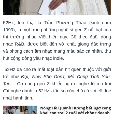
52Hz, tên thật là Trần Phương Thảo (sinh năm
1999), là một trong những nghệ sĩ gen Z nổi bật của
thị trường nhạc Việt hiện nay. Cô theo đuổi dòng
nhạc R&B, được biết đến với chất giọng đặc trưng
và phong cách
âm nhạc
mang màu sắc cá nhân, thu
hút cộng đồng yêu nhạc indie.
52Hz đã cho ra mắt loạt bản hit quen thuộc với giới
trẻ như
Đợi, Now She Don't, Mê Cung Tình Yêu,
Tan…
Cô nàng gen Z khiến người nghe tò mò khi
đặt nghệ danh là 52Hz - tần số của chú cá voi cô độc
nhất hành tinh.
Nóng: Hồ Quỳnh Hương bất ngờ công
khai con trai 2 tuổi với chồng doanh