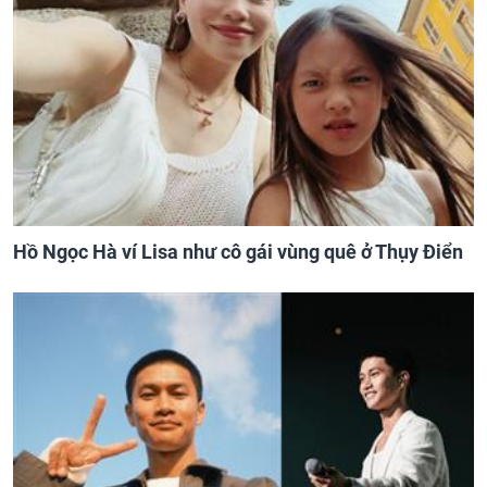
Hồ Ngọc Hà ví Lisa như cô gái vùng quê ở Thụy Điển