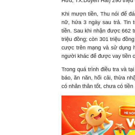
Hữu, TX.Duyên Hải) 290 triệu
Khi mượn tiền, Thu nói để đ
nữ, hứa 3 ngày sau trả. Tin
tiền. Sau khi nhận được 662 t
triệu đồng; còn 301 triệu đồn
cược trên mạng và sử dụng h
người khác để được vay tiền o
Trong quá trình điều tra và tạ
báo, ăn năn, hối cải, thừa nh
có nhân thân tốt, chưa có tiền 