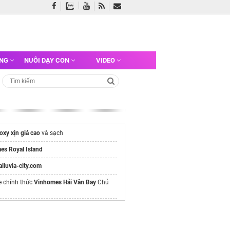
ỠNG
NUÔI DẠY CON
VIDEO
oxy xịn giá cao
và sạch
es Royal Island
/alluvia-city.com
e chính thức
Vinhomes Hải Vân Bay
Chủ
ua sim đẹp
sim số đẹp
giá gốc
công offset
HCM