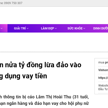
ine: 0909 750 307
G
GIẢI TRÍ
LÀM ĐẸP
SỨC KHỎE
DINH DƯ
n nửa tỷ đồng lừa đảo vào
mua
pr
Vinhom
g dụng vay tiền
https:/
Websit
Đầu Tư
 thông tin bị cáo Lâm Thị Hoài Thu (31 tuổi,
chọn m
 hạn ngân hàng và đáo hạn vay cho hội phụ nữ
in gia 