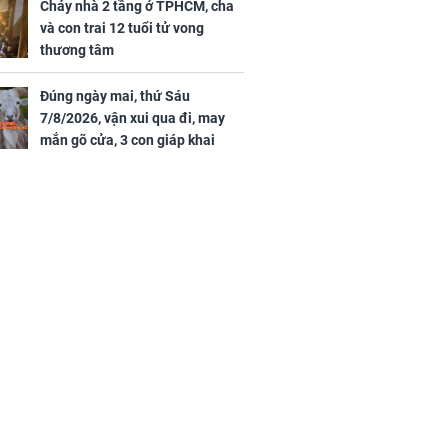
tình duyên viên mãn
Cháy nhà 2 tầng ở TPHCM, cha
và con trai 12 tuổi tử vong
thương tâm
Đúng ngày mai, thứ Sáu
7/8/2026, vận xui qua đi, may
mắn gõ cửa, 3 con giáp khai
thông vận mệnh, tiền nhiều vô
kể, phước lộc đầy nhà, trúng số
độc đắc