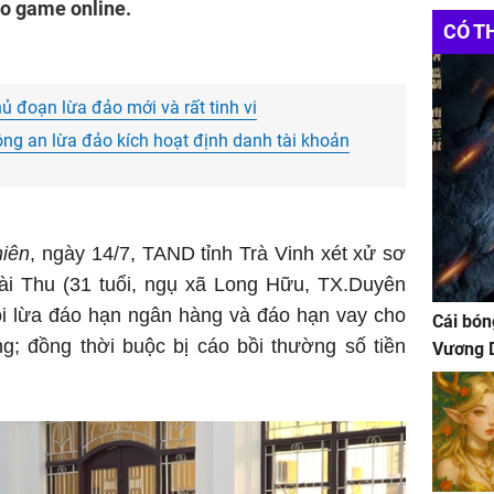
ào game online.
Giá
cục
CÓ T
ủ đoạn lừa đảo mới và rất tinh vi
ông an lừa đảo kích hoạt định danh tài khoản
niên
, ngày 14/7, TAND tỉnh Trà Vinh xét xử sơ
ài Thu (31 tuổi, ngụ xã Long Hữu, TX.Duyên
tội lừa đáo hạn ngân hàng và đáo hạn vay cho
Cái bón
g; đồng thời buộc bị cáo bồi thường số tiền
Vương D