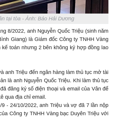
ân tại tòa - Ảnh: Báo Hải Dương
áng 8/2022, anh Nguyễn Quốc Triệu (sinh năm
, Bình Giang) là Giám đốc Công ty TNHH Vàng
m kế toán nhưng 2 bên không ký hợp đồng lao
à anh Triệu đến ngân hàng làm thủ tục mở tài
oản là anh Nguyễn Quốc Triệu. Khi làm thủ tục
đã đăng ký số điện thoại và email của Vân để
ê qua địa chỉ email.
9 - 24/10/2022, anh Triệu và vợ đã 7 lần nộp
g của Công ty TNHH Vàng bạc Duyên Triệu với