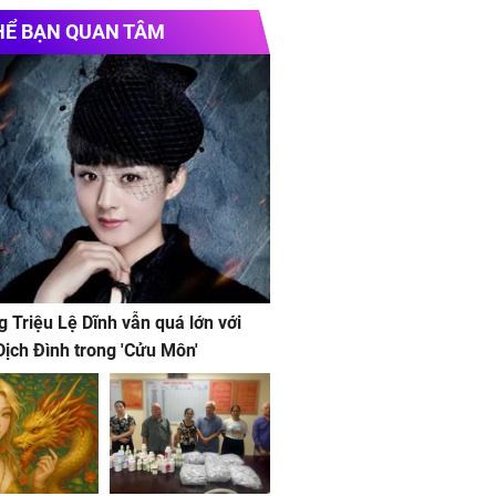
 thu phát wifi
chính hãng
HỂ BẠN QUAN TÂM
g Triệu Lệ Dĩnh vẫn quá lớn với
ịch Đình trong 'Cửu Môn'