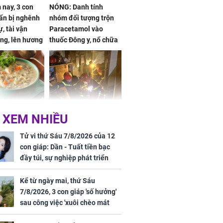
nay, 3 con
NÓNG: Danh tính
ẩn bị nghênh
nhóm đối tượng trộn
, tài vận
Paracetamol vào
ng, lên hương
thuốc Đông y, nổ chữa
g hóa Phượng,
bách bệnh
 may mắn về
ức khỏe và
Cháy nhà 2 tầng ở
 XEM NHIỀU
 dụng đúng
TPHCM, cha và con
 hạt bình dân
trai 12 tuổi tử vong
Tử vi thứ Sáu 7/8/2026 của 12
thương tâm
con giáp: Dần - Tuất tiền bạc
đầy túi, sự nghiệp phát triển
hưng thịnh, Mão - Thân tài lộc
ảm đạm, mọi sự khó thành công
Kể từ ngày mai, thứ Sáu
mỹ mãn
7/8/2026, 3 con giáp 'số hưởng'
ng nam diễn
sau công việc 'xuôi chèo mát
 ngữ gây phản
mái', tiền tài 'thu về như nước',
c khi than