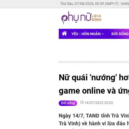
Thứ Sáu, 07/08/2026, 00:59 (GMT+7)
Hotl
YÊU - HÔN NHÂN
ĐỜI SỐN
Nữ quái 'nướng' hơ
game online và ứn
14/07/2023 20:02
Đời sống
Ngày 14/7, TAND tỉnh Trà Vinh
Trà Vinh) về hành vi lừa đáo