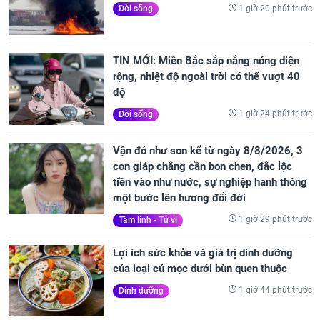
1 giờ 20 phút trước
Đời sống
TIN MỚI: Miền Bắc sắp nắng nóng diện
rộng, nhiệt độ ngoài trời có thể vượt 40
độ
1 giờ 24 phút trước
Đời sống
Vận đỏ như son kể từ ngày 8/8/2026, 3
con giáp chẳng cần bon chen, đắc lộc
tiền vào như nước, sự nghiệp hanh thông
một bước lên hương đổi đời
1 giờ 29 phút trước
Tâm linh - Tử vi
Lợi ích sức khỏe và giá trị dinh dưỡng
của loại củ mọc dưới bùn quen thuộc
1 giờ 44 phút trước
Dinh dưỡng