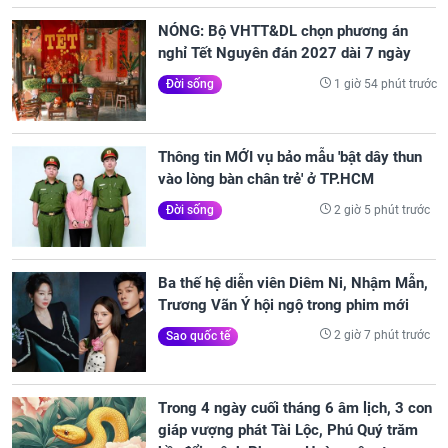
NÓNG: Bộ VHTT&DL chọn phương án
nghỉ Tết Nguyên đán 2027 dài 7 ngày
1 giờ 54 phút trước
Đời sống
Thông tin MỚI vụ bảo mẫu 'bật dây thun
vào lòng bàn chân trẻ' ở TP.HCM
2 giờ 5 phút trước
Đời sống
Ba thế hệ diễn viên Diêm Ni, Nhậm Mẫn,
Trương Vãn Ý hội ngộ trong phim mới
2 giờ 7 phút trước
Sao quốc tế
Trong 4 ngày cuối tháng 6 âm lịch, 3 con
giáp vượng phát Tài Lộc, Phú Quý trăm