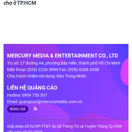
chợ ở TP.HCM
MERCURY MEDIA & ENTERTAINMENT CO., LTD
Trụ sở: 27 đường A4, phường Bảy Hiền, thành phố Hồ Chí Minh
Điện thoại: (028)-2236.9999 Fax: (028)-6268.0458
Chịu trách nhiệm nội dung: Đào Trọng Nhân
LIÊN HỆ QUẢNG CÁO
Hotline: 0909 750 307
Email:
quangcao@mercurymedia.com.vn
BẢNG GIÁ
Giấy phép số 02/GP-TTĐT do Sở Thông Tin và Truyền Thông Tp.HCM
cấp ngày 06/01/2025