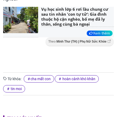
Vụ học sinh lớp 6 rơi lầu chung cư
sau tin nhắn 'con tự tử': Gia đình
thuộc hộ cận nghèo, bố mẹ đã ly
thân, sống cùng bà ngoại
Xem thêm
Theo
Minh Thư (TH) | Phụ Nữ Sức Khỏe
Từ khóa:
cha mất con
hoàn cảnh khó khăn
tin moi