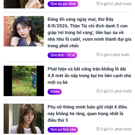
4 giờ 51 phút trước
Tâm sự gia đình
Đúng 6h sáng ngày mai, thứ Bảy
8/8/2026, Thần Tài chỉ đích danh 3 con
giáp 'rơi trúng hố vàng', tiền bạc ùa về
nhà 'như lũ cuốn', vươn mình thành đại gia
trong phút chốc
5 giờ 6 phút trước
Tâm linh - Tử vi
Phát hiện và bắt sống trăn khổng lồ dài
4,8 mét ẩn nấp trong bụi tre bên cạnh nhà
một cụ bà
5 giờ 21 phút trước
Video
Phụ nữ thông minh luôn giữ chặt 4 điều
này không hé răng, quan trọng nhất là
điều thứ 3
5 giờ 51 phút trước
Tâm sự tình yêu