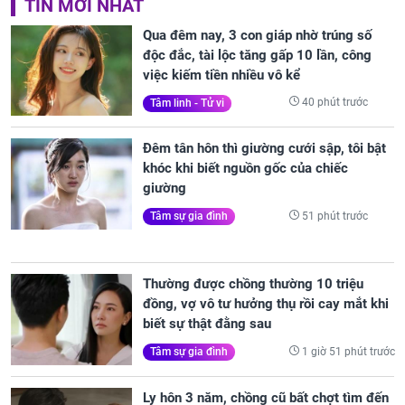
TIN MỚI NHẤT
Qua đêm nay, 3 con giáp nhờ trúng số
độc đắc, tài lộc tăng gấp 10 lần, công
việc kiếm tiền nhiều vô kể
40 phút trước
Tâm linh - Tử vi
Đêm tân hôn thì giường cưới sập, tôi bật
khóc khi biết nguồn gốc của chiếc
giường
51 phút trước
Tâm sự gia đình
Thường được chồng thường 10 triệu
đồng, vợ vô tư hưởng thụ rồi cay mắt khi
biết sự thật đằng sau
1 giờ 51 phút trước
Tâm sự gia đình
Ly hôn 3 năm, chồng cũ bất chợt tìm đến