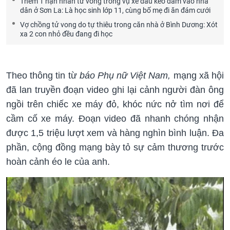
Thêm 1 nạn nhân tử vong trong vụ xe đầu kéo đâm vào nhà
dân ở Sơn La: Là học sinh lớp 11, cùng bố mẹ đi ăn đám cưới
Vợ chồng tử vong do tự thiêu trong căn nhà ở Bình Dương: Xót
xa 2 con nhỏ đều đang đi học
Theo thông tin từ
báo Phụ nữ Việt Nam,
mạng xã hội
đã lan truyền đoạn video ghi lại cảnh người đàn ông
ngồi trên chiếc xe máy đỏ, khóc nức nở tìm nơi để
cầm cố xe máy. Đoạn video đã nhanh chóng nhận
được 1,5 triệu lượt xem và hàng nghìn bình luận. Đa
phần, cộng đồng mạng bày tỏ sự cảm thương trước
hoàn cảnh éo le của anh.