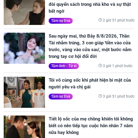
đòi quyển sách trong nhà kho và sự thật
bất ngờ
2 giờ 51 phút trước
Tâm sự Eva
Sau ngày mai, thứ Bảy 8/8/2026, Thần
Tài nhắm trúng, 3 con giáp 'tiền vào cửa
trước, vàng vào cửa sau', một bước nắm
trong tay cơ hội đổi đời
3 giờ 1 phút trước
Tâm linh - Tử vi
Tôi vô cùng sốc khi phát hiện bí mật của
người yêu và chị gái
3 giờ 51 phút trước
Tâm sự Eva
Tiết lộ sốc của mẹ chồng khiến tôi không
biết có nên tiếp tục cuộc hôn nhân 7 năm
nữa hay không