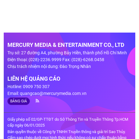
MERCURY MEDIA & ENTERTAINMENT CO., LTD
Trụ sở: 27 đường A4, phường Bảy Hiền, thành phố Hồ Chí Minh
Điện thoại: (028)-2236.9999 Fax: (028)-6268.0458
Chịu trách nhiệm nội dung: Đào Trọng Nhân
LIÊN HỆ QUẢNG CÁO
Hotline: 0909 750 307
Email:
quangcao@mercurymedia.com.vn
BẢNG GIÁ
Giấy phép số 02/GP-TTĐT do Sở Thông Tin và Truyền Thông Tp.HCM
cấp ngày 06/01/2025
Bản quyền thuộc về Công ty TNHH Truyền thông và giải trí Sao Thủy.
Cấm sao chép dưới mọi hình thức nếu không có sự chấp thuận bằng