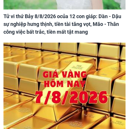
Tử vi thứ Bảy 8/8/2026 ocủa 12 con giáp: Dần - Dậu
sự nghiệp hưng thịnh, tiền tài tăng vọt, Mão - Thân
công việc bất trắc, tiền mất tật mang