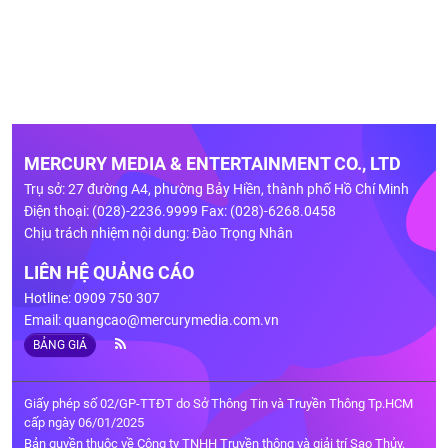
MERCURY MEDIA & ENTERTAINMENT CO., LTD
Trụ sở: 27 đường A4, phường Bảy Hiền, thành phố Hồ Chí Minh
Điện thoại: (028)-2236.9999 Fax: (028)-6268.0458
Chịu trách nhiệm nội dung: Đào Trọng Nhân
LIÊN HỆ QUẢNG CÁO
Hotline: 0909 750 307
Email:
quangcao@mercurymedia.com.vn
BẢNG GIÁ
Giấy phép số 02/GP-TTĐT do Sở Thông Tin và Truyền Thông Tp.HCM
cấp ngày 06/01/2025
Bản quyền thuộc về Công ty TNHH Truyền thông và giải trí Sao Thủy.