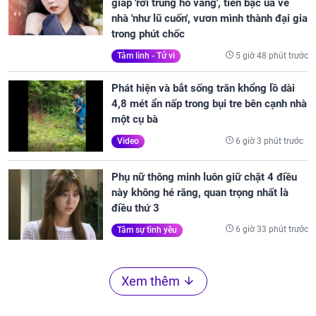
giáp 'rơi trúng hố vàng', tiền bạc ùa về
nhà 'như lũ cuốn', vươn mình thành đại gia
trong phút chốc
5 giờ 48 phút trước
Tâm linh - Tử vi
Phát hiện và bắt sống trăn khổng lồ dài
4,8 mét ẩn nấp trong bụi tre bên cạnh nhà
một cụ bà
6 giờ 3 phút trước
Video
Phụ nữ thông minh luôn giữ chặt 4 điều
này không hé răng, quan trọng nhất là
điều thứ 3
6 giờ 33 phút trước
Tâm sự tình yêu
Xem thêm