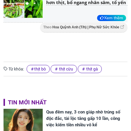
hơn thịt, bổ ngang nhân sâm, tổ yến
Xem thêm
Theo
Hoa Quỳnh Anh (T/h) | Phụ Nữ Sức Khỏe
Từ khóa:
thịt bò
thịt cừu
thịt gà
TIN MỚI NHẤT
Qua đêm nay, 3 con giáp nhờ trúng số
độc đắc, tài lộc tăng gấp 10 lần, công
việc kiếm tiền nhiều vô kể