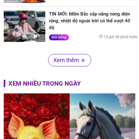
TIN MỚI: Miền Bắc sắp nắng nóng diện
rộng, nhiệt độ ngoài trời có thể vượt 40
độ
13 giờ 56 phút trước
Đời sống
Xem thêm
XEM NHIỀU TRONG NGÀY