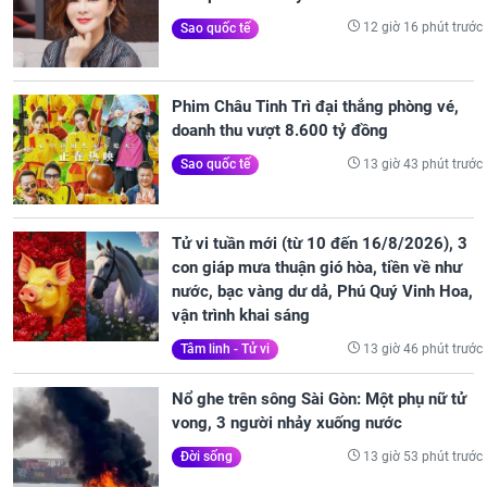
12 giờ 16 phút trước
Sao quốc tế
Phim Châu Tinh Trì đại thắng phòng vé,
doanh thu vượt 8.600 tỷ đồng
13 giờ 43 phút trước
Sao quốc tế
Tử vi tuần mới (từ 10 đến 16/8/2026), 3
con giáp mưa thuận gió hòa, tiền về như
nước, bạc vàng dư dả, Phú Quý Vinh Hoa,
vận trình khai sáng
13 giờ 46 phút trước
Tâm linh - Tử vi
Nổ ghe trên sông Sài Gòn: Một phụ nữ tử
vong, 3 người nhảy xuống nước
13 giờ 53 phút trước
Đời sống