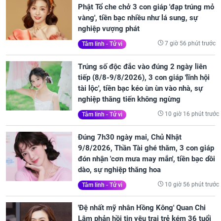
Phật Tổ che chở 3 con giáp 'đạp trúng mỏ
vàng', tiền bạc nhiều như lá sung, sự
nghiệp vượng phát
7 giờ 56 phút trước
Tâm linh - Tử vi
Trúng số độc đắc vào đúng 2 ngày liên
tiếp (8/8-9/8/2026), 3 con giáp 'lĩnh hội
tài lộc', tiền bạc kéo ùn ùn vào nhà, sự
nghiệp thăng tiến không ngừng
10 giờ 16 phút trước
Tâm linh - Tử vi
Đúng 7h30 ngày mai, Chủ Nhật
9/8/2026, Thần Tài ghé thăm, 3 con giáp
đón nhận 'cơn mưa may mắn', tiền bạc dồi
dào, sự nghiệp thăng hoa
10 giờ 56 phút trước
Tâm linh - Tử vi
'Đệ nhất mỹ nhân Hồng Kông' Quan Chi
Lâm phản hồi tin yêu trai trẻ kém 36 tuổi