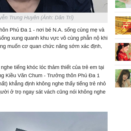
ễn Trung Huyên (Ảnh: Dân Trí)
ọ thôn Phú Đa 1 - nơi bé N.A. sống cùng mẹ và
sống xung quanh khu vực vô cùng phẫn nộ khi
 mong muốn cơ quan chức năng sớm xác định,
Sau 00h
8/8/2026
giàu san
đổi đời 
nghe tiếng khóc lóc thảm thiết của trẻ em tại
dung có 
 ông Kiều Văn Chum - Trưởng thôn Phú Đa 1
ngày càn
ất) khẳng định không nghe thấy tiếng trẻ nhỏ
sung túc
Người ở trọ ngay sát vách cũng nói không nghe