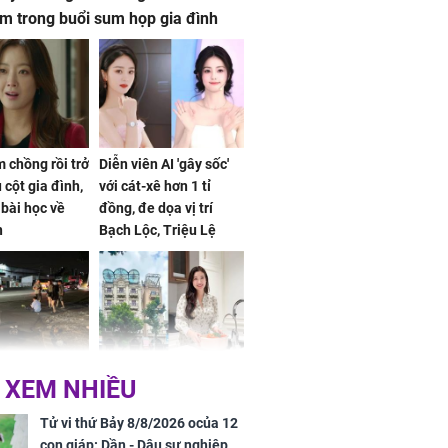
m trong buổi sum họp gia đình
 chồng rồi trở
Diễn viên AI 'gây sốc'
 cột gia đình,
với cát-xê hơn 1 tỉ
a bài học về
đồng, đe dọa vị trí
n
Bạch Lộc, Triệu Lệ
Dĩnh
 Nữ công nhân
Đỗ Mỹ Linh hé lộ góc
 XEM NHIỀU
trên đường đi
bếp chill của nhà mới -
rong khu công
cạnh biệt thự bầu Hiển
Tử vi thứ Bảy 8/8/2026 ocủa 12
Sóng Thần
con giáp: Dần - Dậu sự nghiệp