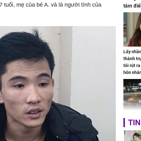
7 tuổi, mẹ của bé A. và là người tình của
tâm điể
Lấy nhầm
thành trụ
tôi rút r
hôn nhâ
TP.HCM:
TIN
tử vong 
làm về t
nghiệp 