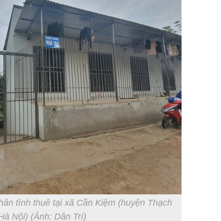
hân tình thuê tại xã Cần Kiệm (huyện Thạch
Hà Nội) (Ảnh: Dân Trí)