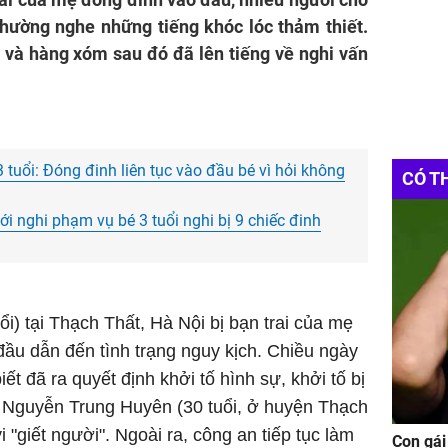
thường nghe những tiếng khóc lóc thảm thiết.
 và hàng xóm sau đó đã lên tiếng về nghi vấn
 tuổi: Đóng đinh liên tục vào đầu bé vì hỏi không
CÓ T
với nghi phạm vụ bé 3 tuổi nghi bị 9 chiếc đinh
ổi) tại Thạch Thất, Hà Nội bị bạn trai của mẹ
ầu dẫn đến tình trạng nguy kịch. Chiều ngày
ết đã ra quyết định khởi tố hình sự, khởi tố bị
i Nguyễn Trung Huyên (30 tuổi, ở huyện Thạch
 "giết người". Ngoài ra, công an tiếp tục làm
Con gái