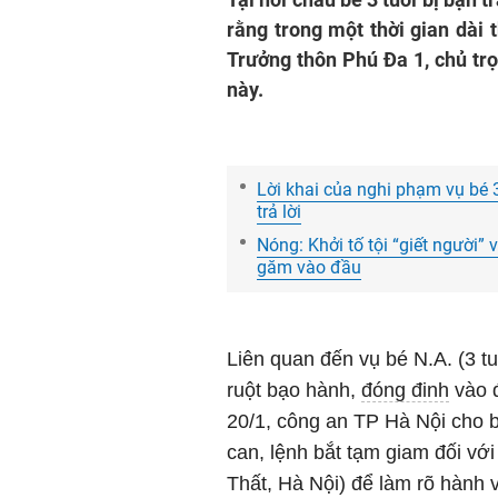
rằng trong một thời gian dài 
Trưởng thôn Phú Đa 1, chủ trọ
này.
Lời khai của nghi phạm vụ bé 3
trả lời
Nóng: Khởi tố tội “giết người” 
găm vào đầu
Liên quan đến vụ bé N.A. (3 tu
ruột bạo hành,
đóng đinh
vào đ
20/1, công an TP Hà Nội cho bi
can, lệnh bắt tạm giam đối vớ
Thất, Hà Nội) để làm rõ hành vi