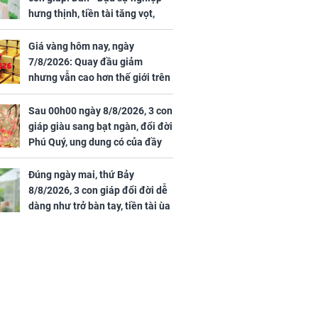
hưng thịnh, tiền tài tăng vọt,
Mão - Thân công việc bất trắc,
tiền mất tật mang
Giá vàng hôm nay, ngày
7/8/2026: Quay đầu giảm
nhưng vẫn cao hơn thế giới trên
7 triệu đồng
Sau 00h00 ngày 8/8/2026, 3 con
00 ngày
giáp giàu sang bạt ngàn, đổi đời
, 3 con giáp
Phú Quý, ung dung có của đầy
g bạt ngàn,
nhà, ngày càng hưng thịnh sung
Phú Quý, ung
túc
của đầy nhà,
Đúng ngày mai, thứ Bảy
g hưng thịnh
8/8/2026, 3 con giáp đổi đời dễ
dàng như trở bàn tay, tiền tài ùa
tới, ngồi không lộc cũng đến,
phú quý theo tới già