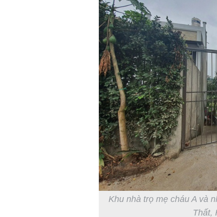
Khu nhà trọ mẹ cháu A và n
Thất, 