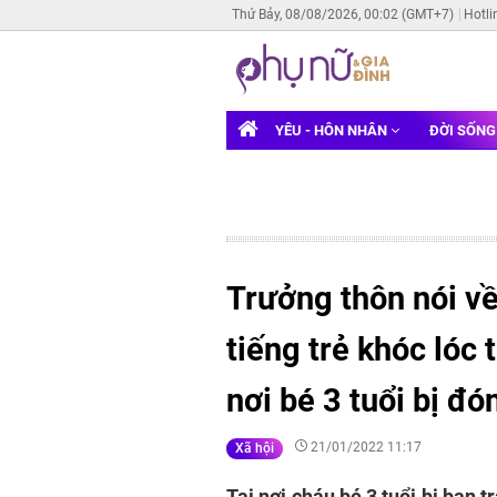
Thứ Bảy, 08/08/2026, 00:02 (GMT+7)
Hotli
YÊU - HÔN NHÂN
ĐỜI SỐN
Trưởng thôn nói v
tiếng trẻ khóc lóc 
nơi bé 3 tuổi bị đ
21/01/2022 11:17
Xã hội
Tại nơi cháu bé 3 tuổi bị bạn 