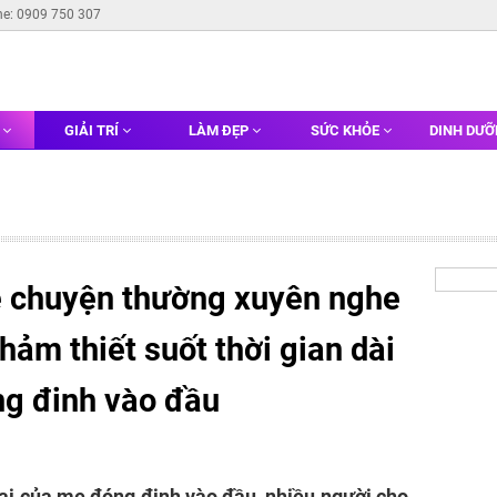
ne: 0909 750 307
G
GIẢI TRÍ
LÀM ĐẸP
SỨC KHỎE
DINH DƯ
ề chuyện thường xuyên nghe
thảm thiết suốt thời gian dài
óng đinh vào đầu
trai của mẹ đóng đinh vào đầu, nhiều người cho