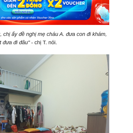
ng, chị ấy đề nghị mẹ cháu A. đưa con đi khám,
 đưa đi đâu"
- chị T. nói.