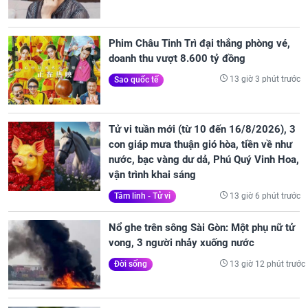
Phim Châu Tinh Trì đại thắng phòng vé,
doanh thu vượt 8.600 tỷ đồng
13 giờ 3 phút trước
Sao quốc tế
Tử vi tuần mới (từ 10 đến 16/8/2026), 3
con giáp mưa thuận gió hòa, tiền về như
nước, bạc vàng dư dả, Phú Quý Vinh Hoa,
vận trình khai sáng
13 giờ 6 phút trước
Tâm linh - Tử vi
Nổ ghe trên sông Sài Gòn: Một phụ nữ tử
vong, 3 người nhảy xuống nước
13 giờ 12 phút trước
Đời sống