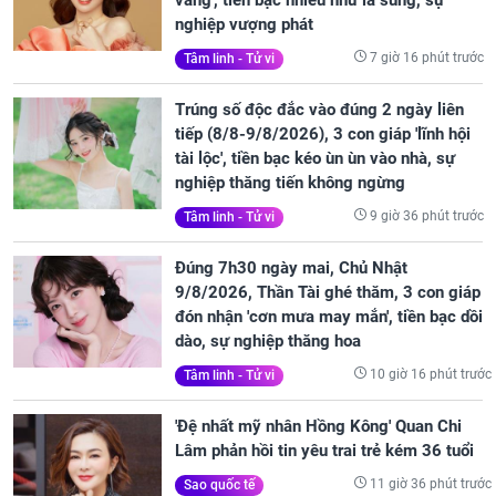
nghiệp vượng phát
7 giờ 16 phút trước
Tâm linh - Tử vi
Trúng số độc đắc vào đúng 2 ngày liên
tiếp (8/8-9/8/2026), 3 con giáp 'lĩnh hội
tài lộc', tiền bạc kéo ùn ùn vào nhà, sự
nghiệp thăng tiến không ngừng
9 giờ 36 phút trước
Tâm linh - Tử vi
Đúng 7h30 ngày mai, Chủ Nhật
9/8/2026, Thần Tài ghé thăm, 3 con giáp
đón nhận 'cơn mưa may mắn', tiền bạc dồi
dào, sự nghiệp thăng hoa
10 giờ 16 phút trước
Tâm linh - Tử vi
'Đệ nhất mỹ nhân Hồng Kông' Quan Chi
Lâm phản hồi tin yêu trai trẻ kém 36 tuổi
11 giờ 36 phút trước
Sao quốc tế