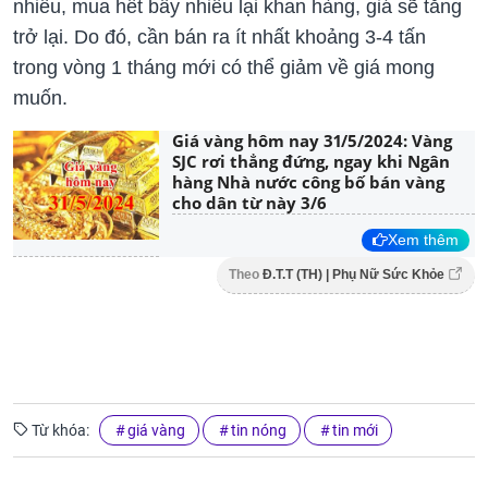
nhiêu, mua hết bấy nhiêu lại khan hàng, giá sẽ tăng
trở lại. Do đó, cần bán ra ít nhất khoảng 3-4 tấn
trong vòng 1 tháng mới có thể giảm về giá mong
muốn.
Giá vàng hôm nay 31/5/2024: Vàng
SJC rơi thẳng đứng, ngay khi Ngân
hàng Nhà nước công bố bán vàng
cho dân từ này 3/6
Xem thêm
Theo
Đ.T.T (TH) | Phụ Nữ Sức Khỏe
Từ khóa:
giá vàng
tin nóng
tin mới