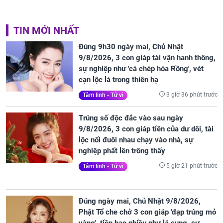
TIN MỚI NHẤT
Đúng 9h30 ngày mai, Chủ Nhật
9/8/2026, 3 con giáp tài vận hanh thông,
sự nghiệp như 'cá chép hóa Rồng', vét
cạn lộc lá trong thiên hạ
3 giờ 36 phút trước
Tâm linh - Tử vi
Trúng số độc đắc vào sau ngày
9/8/2026, 3 con giáp tiền của dư dôi, tài
lộc nối đuôi nhau chạy vào nhà, sự
nghiệp phất lên trông thấy
5 giờ 21 phút trước
Tâm linh - Tử vi
Đúng ngày mai, Chủ Nhật 9/8/2026,
Phật Tổ che chở 3 con giáp 'đạp trúng mỏ
vàng', tiền bạc nhiều như lá sung, sự