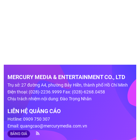
MERCURY MEDIA & ENTERTAINMENT CO., LTD
Trụ sở: 27 đường A4, phường Bảy Hiền, thành phố Hồ Chí Minh
Điện thoại: (028)-2236.9999 Fax: (028)-6268.0458
Chịu trách nhiệm nội dung: Đào Trọng Nhân
LIÊN HỆ QUẢNG CÁO
Hotline: 0909 750 307
Email:
quangcao@mercurymedia.com.vn
BẢNG GIÁ