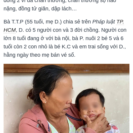
đồng 2 vì đa chấn thương, chấn thương sọ não
nặng, đồng tử giãn, dập lách…
Bà T.T.P (55 tuổi, mẹ D.) chia sẻ trên
Pháp luật
TP.
HCM
, D. có 5 người con và 3 đời chồng. Người con
lớn 8 tuổi đang ở với bà nội, bà P. nuôi 2 bé 5 và 6
tuổi còn 2 con nhỏ là bé K.C và em trai sống với D.,
hằng ngày theo mẹ bán vé số.