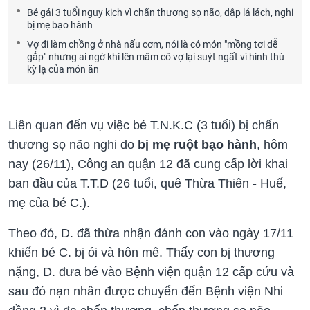
Bé gái 3 tuổi nguy kịch vì chấn thương sọ não, dập lá lách, nghi
bị mẹ bạo hành
Vợ đi làm chồng ở nhà nấu cơm, nói là có món "mồng tơi dễ
gắp" nhưng ai ngờ khi lên mâm cô vợ lại suýt ngất vì hình thù
kỳ lạ của món ăn
Liên quan đến vụ việc bé T.N.K.C (3 tuổi) bị chấn
thương sọ não nghi do
bị mẹ ruột bạo hành
, hôm
nay (26/11), Công an quận 12 đã cung cấp lời khai
ban đầu của T.T.D (26 tuổi, quê Thừa Thiên - Huế,
mẹ của bé C.).
Theo đó, D. đã thừa nhận đánh con vào ngày 17/11
khiến bé C. bị ói và hôn mê. Thấy con bị thương
nặng, D. đưa bé vào Bệnh viện quận 12 cấp cứu và
sau đó nạn nhân được chuyển đến Bệnh viện Nhi