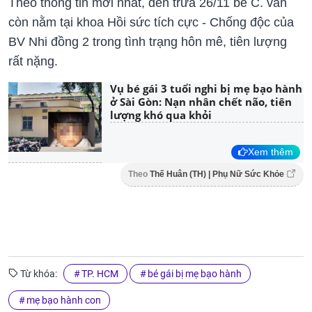
Theo thông tin mới nhất, đến trưa 26/11 bé C. vẫn
còn nằm tại khoa Hồi sức tích cực - Chống độc của
BV Nhi đồng 2 trong tình trạng hôn mê, tiên lượng
rất nặng.
Vụ bé gái 3 tuổi nghi bị mẹ bạo hành
ở Sài Gòn: Nạn nhân chết não, tiên
lượng khó qua khỏi
Xem thêm
Theo
Thế Huân (TH) | Phụ Nữ Sức Khỏe
Từ khóa:
TP. HCM
bé gái bị mẹ bạo hành
mẹ bạo hành con