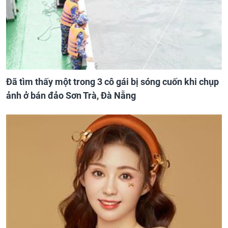
Đã tìm thấy một trong 3 cô gái bị sóng cuốn khi chụp
ảnh ở bán đảo Sơn Trà, Đà Nẵng