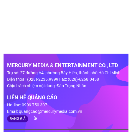
MERCURY MEDIA & ENTERTAINMENT CO., LTD
Trụ sở: 27 đường A4, phường Bảy Hiền, thành phố Hồ Chí Minh
Điện thoại: (028)-2236.9999 Fax: (028)-6268.0458
Chịu trách nhiệm nội dung: Đào Trọng Nhân
LIÊN HỆ QUẢNG CÁO
Hotline: 0909 750 307
Email:
quangcao@mercurymedia.com.vn
BẢNG GIÁ