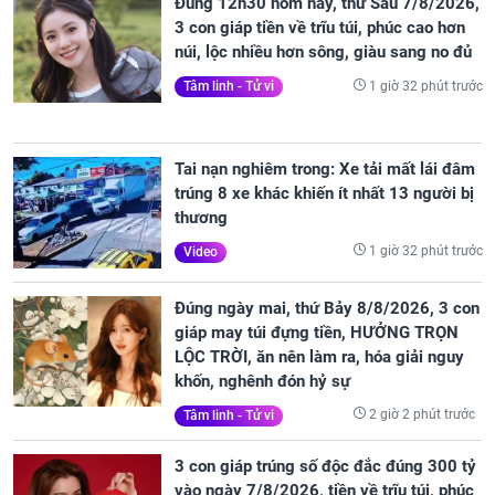
Đúng 12h30 hôm nay, thứ Sáu 7/8/2026,
3 con giáp tiền về trĩu túi, phúc cao hơn
núi, lộc nhiều hơn sông, giàu sang no đủ
1 giờ 32 phút trước
Tâm linh - Tử vi
Tai nạn nghiêm trong: Xe tải mất lái đâm
trúng 8 xe khác khiến ít nhất 13 người bị
thương
1 giờ 32 phút trước
Video
Đúng ngày mai, thứ Bảy 8/8/2026, 3 con
giáp may túi đựng tiền, HƯỞNG TRỌN
LỘC TRỜI, ăn nên làm ra, hóa giải nguy
khốn, nghênh đón hỷ sự
2 giờ 2 phút trước
Tâm linh - Tử vi
3 con giáp trúng số độc đắc đúng 300 tỷ
vào ngày 7/8/2026, tiền về trĩu túi, phúc