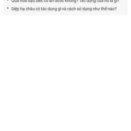
Quả hoa đậu biếc có ăn được không? Tác dụng của nó là gì?
Diệp hạ châu có tác dụng gì và cách sử dụng như thế nào?