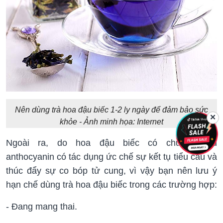
Nên dùng trà hoa đậu biếc 1-2 ly ngày để đảm bảo sức
✕
khỏe - Ảnh minh họa: Internet
Ngoài ra, do hoa đậu biếc có chứa nhiều
anthocyanin có tác dụng ức chế sự kết tụ tiểu cầu và
thúc đẩy sự co bóp tử cung, vì vậy bạn nên lưu ý
hạn chế dùng trà hoa đậu biếc trong các trường hợp:
- Đang mang thai.