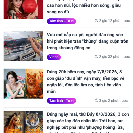
cao hơn núi, lộc nhiều hơn sông, giàu
sang no đủ
2 giờ 12 phút trước
Tâm linh - Tử vi
Vừa mở nắp ca-pô, người đàn ông sốc
khi phát hiện trăn "khủng" đang cuộn tròn
trong khoang động cơ
2 giờ 32 phút trước
Video
Đúng 20h hôm nay, ngày 7/8/2026, 3
con giáp "đu đỉnh" vận may, tiền bạc về
ngập lối, đón lộc ấm no, tình tiền viên
mãn
3 giờ 2 phút trước
Tâm linh - Tử vi
Đúng ngày mai, thứ Bảy 8/8/2026, 3 con
giáp xòe tay đón nhận lộc Trời ban, sự
nghiệp bứt phá như 'phượng hoàng lửa',