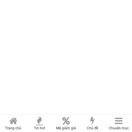
Trang chủ
Tin hot
Mã giảm giá
Chủ đề
Chuyên mục
XEM NHIỀU TRONG NGÀY