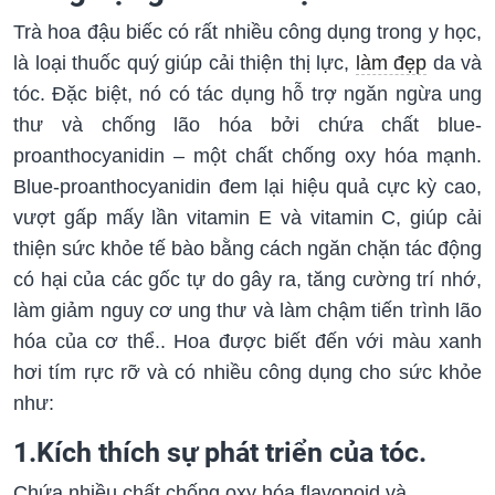
Trà hoa đậu biếc có rất nhiều công dụng trong y học,
là loại thuốc quý giúp cải thiện thị lực,
làm đẹp
da và
tóc. Đặc biệt, nó có tác dụng hỗ trợ ngăn ngừa ung
thư và chống lão hóa bởi chứa chất blue-
proanthocyanidin – một chất chống oxy hóa mạnh.
Blue-proanthocyanidin đem lại hiệu quả cực kỳ cao,
vượt gấp mấy lần vitamin E và vitamin C, giúp cải
thiện sức khỏe tế bào bằng cách ngăn chặn tác động
có hại của các gốc tự do gây ra, tăng cường trí nhớ,
làm giảm nguy cơ ung thư và làm chậm tiến trình lão
hóa của cơ thể.. Hoa được biết đến với màu xanh
hơi tím rực rỡ và có nhiều công dụng cho sức khỏe
như:
1.Kích thích sự phát triển của tóc.
Chứa nhiều chất chống oxy hóa flavonoid và