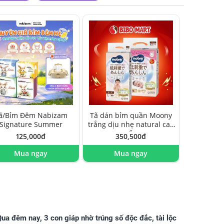
ã/Bỉm Đêm Nabizam
Tã dán bỉm quần Moony
Signature Summer
trắng dịu nhẹ natural cao
cấp
125,000đ
350,500đ
Mua ngay
Mua ngay
ua đêm nay, 3 con giáp nhờ trúng số độc đắc, tài lộc