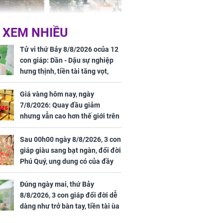
 Nữ công nhân
Đỗ Mỹ Linh hé lộ góc
 XEM NHIỀU
trên đường đi
bếp chill của nhà mới -
rong khu công
cạnh biệt thự bầu Hiển
Tử vi thứ Bảy 8/8/2026 ocủa 12
Sóng Thần
con giáp: Dần - Dậu sự nghiệp
hưng thịnh, tiền tài tăng vọt,
Mão - Thân công việc bất trắc,
tiền mất tật mang
Giá vàng hôm nay, ngày
7/8/2026: Quay đầu giảm
nhưng vẫn cao hơn thế giới trên
7 triệu đồng
Sau 00h00 ngày 8/8/2026, 3 con
00 ngày
giáp giàu sang bạt ngàn, đổi đời
, 3 con giáp
Phú Quý, ung dung có của đầy
g bạt ngàn,
nhà, ngày càng hưng thịnh sung
Phú Quý, ung
túc
của đầy nhà,
Đúng ngày mai, thứ Bảy
g hưng thịnh
8/8/2026, 3 con giáp đổi đời dễ
dàng như trở bàn tay, tiền tài ùa
tới, ngồi không lộc cũng đến,