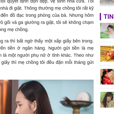
tôi quyết định dọn dẹp, vệ sinh nhà cửa. Tôi
nhà đi giặt. Thông thường mẹ chồng tôi rất kỹ
TP.HCM:
m đến đồ đạc trong phòng của bà. Nhưng hôm
TIN
tử vong 
vỏ gối và ga giường ra giặt, tôi sẽ không chạm
làm về t
hòng mẹ chồng.
nghiệp 
ng ra thì bất ngờ thấy một xấp giấy bên trong.
yển tiền ở ngân hàng. Người gửi tiền là mẹ
ền là một người phụ nữ ở tỉnh khác. Theo như
tờ giấy thì mẹ chồng tôi đều đặn mỗi tháng gửi
Sau 00h
8/8/2026
giàu san
đổi đời 
dung có 
ngày càn
sung túc