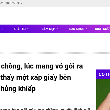
ne: 0909 750 307
G
GIẢI TRÍ
LÀM ĐẸP
SỨC KHỎE
DINH DƯ
chồng, lúc mang vỏ gối ra
CÓ T
i thấy một xấp giấy bên
 khủng khiếp
 trong bao gối của mẹ chồng, quyết định giữ