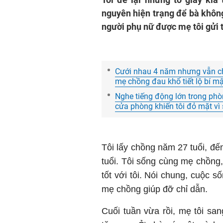
nguyên hiện trạng để bà không 
người phụ nữ được mẹ tôi gửi t
Cưới nhau 4 năm nhưng vẫn chư
mẹ chồng đau khổ tiết lộ bí mậ
Nghe tiếng động lớn trong ph
cửa phòng khiến tôi đỏ mặt vì 
Tôi lấy chồng năm 27 tuổi, đế
tuổi. Tôi sống cùng mẹ chồng,
tốt với tôi. Nói chung, cuộc 
mẹ chồng giúp đỡ chỉ dẫn.
Cuối tuần vừa rồi, mẹ tôi san