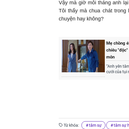
Vậy mà giờ mỗi tháng anh lại 
Tôi thấy mà chua chát trong 
chuyện hay không?
Mẹ chồng ép
chiêu "độc"
môn
“Anh yên tâm
cưới của tụi
Từ khóa:
tâm sự
tâm sự 