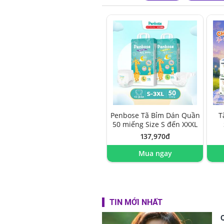
Penbose Tã Bỉm Dán Quần
T
50 miếng Size S đến XXXL
137,970đ
Mua ngay
TIN MỚI NHẤT
Q