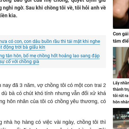
nghi ngờ. Sau khi chồng tôi về, tôi hỏi anh về
iền kia.
Con gái
tâm điể
a có con, con dâu buồn rầu thì tái mặt khi nghe
t động trời bà giấu kín
òng tân hôn, bố mẹ chồng hốt hoảng lao sang đập
sự cố với chồng già
Lấy nhầm
n nay đã 3 năm, vợ chồng tôi có một con trai 2
thành trụ
 dù bà có chút khó tính nhưng vẫn đối xử khá
tôi rút r
sống hôn nhân của tôi có chồng yêu thương, có
hôn nhâ
g nhà họ hàng có việc vài ngày, chồng tôi thì