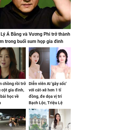
 Lý Á Bằng và Vương Phi trở thành
m trong buổi sum họp gia đình
 chồng rồi trở
Diễn viên AI 'gây sốc'
 cột gia đình,
với cát-xê hơn 1 tỉ
a bài học về
đồng, đe dọa vị trí
n
Bạch Lộc, Triệu Lệ
Dĩnh