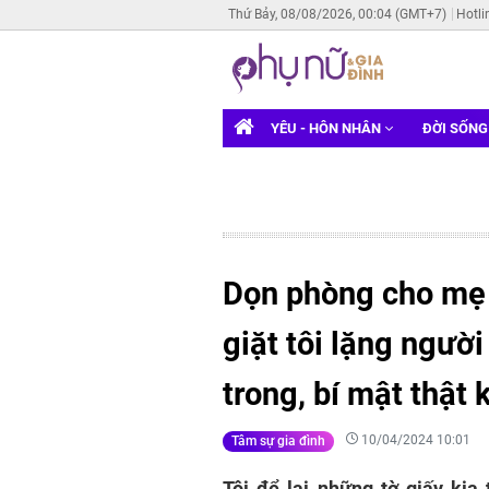
Thứ Bảy, 08/08/2026, 00:04 (GMT+7)
Hotli
YÊU - HÔN NHÂN
ĐỜI SỐN
Dọn phòng cho mẹ 
giặt tôi lặng ngườ
trong, bí mật thật
10/04/2024 10:01
Tâm sự gia đình
Tôi để lại những tờ giấy kia