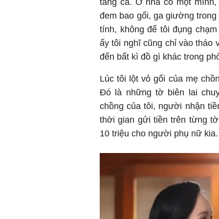
tăng ca. Ở nhà có một mình, 
đem bao gối, ga giường trong 
tính, không để tôi đụng chạ
ấy tôi nghĩ cũng chỉ vào tháo 
đến bất kì đồ gì khác trong p
Lúc tôi lột vỏ gối của mẹ chồ
Đó là những tờ biên lai chu
chồng của tôi, người nhận ti
thời gian gửi tiền trên từng 
10 triệu cho người phụ nữ kia.