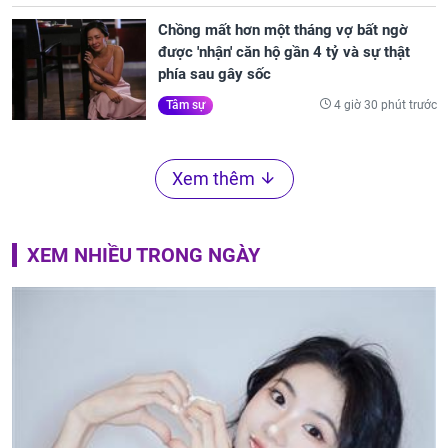
Chồng mất hơn một tháng vợ bất ngờ
được 'nhận' căn hộ gần 4 tỷ và sự thật
phía sau gây sốc
4 giờ 30 phút trước
Tâm sự
Xem thêm
XEM NHIỀU TRONG NGÀY