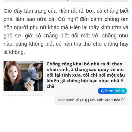
Giờ đây tâm trạng của Hiền rất rối bời, cô chẳng biết
phải làm sao nữa cả. Cứ nghĩ đến cảnh chồng ôm
hôn người phụ nữ khác mà Hiền lại thấy kinh tởm và
ghê sợ, giờ cô chẳng biết đối mặt với chồng như
nào, cũng không biết có nên tha thứ cho chồng hay
là không.
Chồng công khai bỏ nhà ra đi theo
nhân tình, 3 tháng sau quay về xin
nối lại tình xưa, tôi chỉ nói một câu
khiến gã chồng bội bạc nhục nhã ê
chề
Xem thêm
Theo
Minh Tú (TH) | Phụ Nữ Sức Khỏe