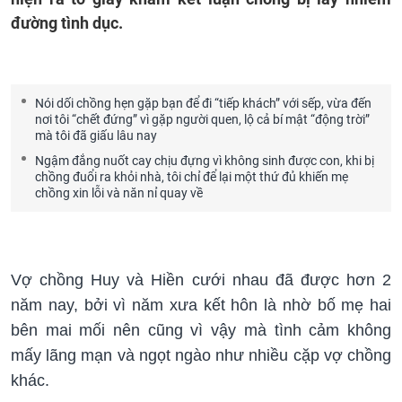
đường tình dục.
Nói dối chồng hẹn gặp bạn để đi “tiếp khách” với sếp, vừa đến
nơi tôi “chết đứng” vì gặp người quen, lộ cả bí mật “động trời”
mà tôi đã giấu lâu nay
Ngậm đắng nuốt cay chịu đựng vì không sinh được con, khi bị
chồng đuổi ra khỏi nhà, tôi chỉ để lại một thứ đủ khiến mẹ
chồng xin lỗi và năn nỉ quay về
Vợ chồng Huy và Hiền cưới nhau đã được hơn 2
năm nay, bởi vì năm xưa kết hôn là nhờ bố mẹ hai
bên mai mối nên cũng vì vậy mà tình cảm không
mấy lãng mạn và ngọt ngào như nhiều cặp vợ chồng
khác.