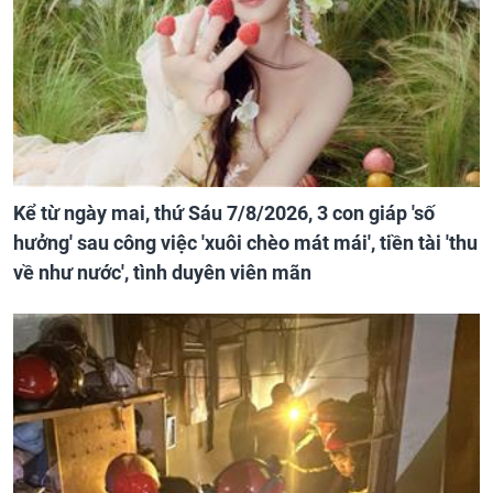
Kể từ ngày mai, thứ Sáu 7/8/2026, 3 con giáp 'số
hưởng' sau công việc 'xuôi chèo mát mái', tiền tài 'thu
về như nước', tình duyên viên mãn