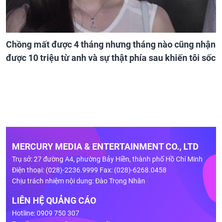
Chồng mất được 4 tháng nhưng tháng nào cũng nhận
được 10 triệu từ anh và sự thật phía sau khiến tôi sốc
MERCURY MEDIA & ENTERTAINMENT CO., LTD
Trụ sở: 27 đường A4, phường Bảy Hiền, thành phố Hồ Chí Minh
Điện thoại: (028)-2236.9999 Fax: (028)-6268.0458
Chịu trách nhiệm nội dung: Đào Trọng Nhân
LIÊN HỆ QUẢNG CÁO
Hotline: 0909 750 307