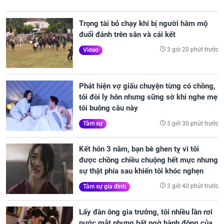
Trọng tài bỏ chạy khi bị người hâm mộ
đuổi đánh trên sân và cái kết
3 giờ 20 phút trước
Video
Phát hiện vợ giấu chuyện từng có chồng,
tôi đòi ly hôn nhưng sững sờ khi nghe mẹ
tôi buông câu này
3 giờ 30 phút trước
Tâm sự
Kết hôn 3 năm, bạn bè ghen tỵ vì tôi
được chồng chiều chuộng hết mực nhưng
sự thật phía sau khiến tôi khóc nghẹn
3 giờ 40 phút trước
Tâm sự gia đình
Lấy đàn ông gia trưởng, tôi nhiều lần rơi
nước mắt nhưng bất ngờ hành động của