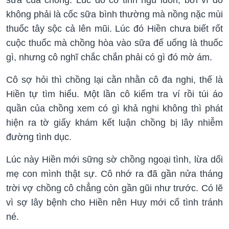
sữa của chồng. Lúc đó cô tỉnh ngủ luôn, bởi vì đó
không phải là cốc sữa bình thường mà nồng nặc mùi
thuốc tây sộc cả lên mũi. Lúc đó Hiền chưa biết rốt
cuộc thuốc mà chồng hòa vào sữa để uống là thuốc
gì, nhưng cô nghĩ chắc chắn phải có gì đó mờ ám.
Cô sợ hỏi thì chồng lại cằn nhằn cô đa nghi, thế là
Hiền tự tìm hiểu. Một lần cô kiểm tra ví rồi túi áo
quần của chồng xem có gì khả nghi không thì phát
hiện ra tờ giấy khám kết luận chồng bị lây nhiễm
đường tình dục.
Lúc này Hiền mới sững sờ chồng ngoại tình, lừa dối
mẹ con mình thật sự. Cô nhớ ra đã gần nửa tháng
trời vợ chồng cô chẳng còn gần gũi như trước. Có lẽ
vì sợ lây bệnh cho Hiền nên Huy mới cố tình tránh
né.