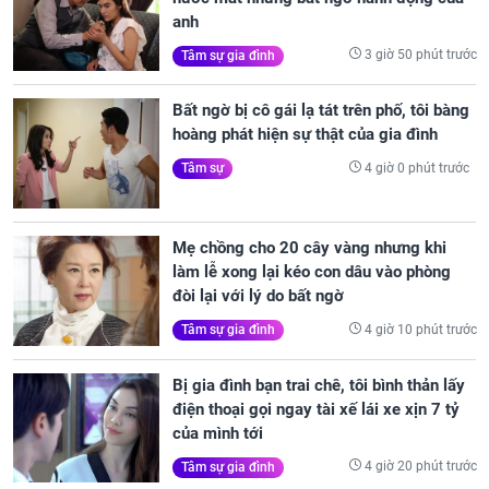
anh
3 giờ 50 phút trước
Tâm sự gia đình
Bất ngờ bị cô gái lạ tát trên phố, tôi bàng
hoàng phát hiện sự thật của gia đình
4 giờ 0 phút trước
Tâm sự
Mẹ chồng cho 20 cây vàng nhưng khi
làm lễ xong lại kéo con dâu vào phòng
đòi lại với lý do bất ngờ
4 giờ 10 phút trước
Tâm sự gia đình
Bị gia đình bạn trai chê, tôi bình thản lấy
điện thoại gọi ngay tài xế lái xe xịn 7 tỷ
của mình tới
4 giờ 20 phút trước
Tâm sự gia đình