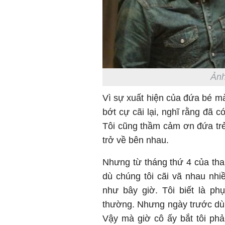
Ảnh
Vì sự xuất hiện của đứa bé mà
bớt cự cãi lại, nghĩ rằng đã c
Tôi cũng thầm cảm ơn đứa trẻ 
trở về bên nhau.
Nhưng từ tháng thứ 4 của thai
dù chúng tôi cãi vã nhau nh
như bây giờ. Tôi biết là p
thường. Nhưng ngày trước dù t
Vậy mà giờ cô ấy bắt tôi ph