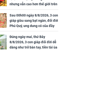
nhưng vẫn cao hơn thế giới trên
7 triệu đồng
Sau 00h00 ngày 8/8/2026, 3 con
giáp giàu sang bạt ngàn, đổi đời
Phú Quý, ung dung có của đầy
nhà, ngày càng hưng thịnh sung
túc
Đúng ngày mai, thứ Bảy
8/8/2026, 3 con giáp đổi đời dễ
dàng như trở bàn tay, tiền tài ùa
tới, ngồi không lộc cũng đến,
phú quý theo tới già