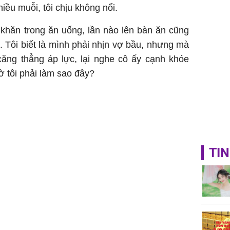
iều muỗi, tôi chịu không nổi.
sung túc
 khăn trong ăn uống, lần nào lên bàn ăn cũng
 Tôi biết là mình phải nhịn vợ bầu, nhưng mà
 căng thẳng áp lực, lại nghe cô ấy cạnh khóe
iờ tôi phải làm sao đây?
TIN