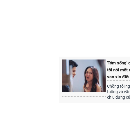
'Tóm sống' 
tôi nói một
van xin điề
Chồng tôi ng
tuông vớ vẩn
chịu đựng củ