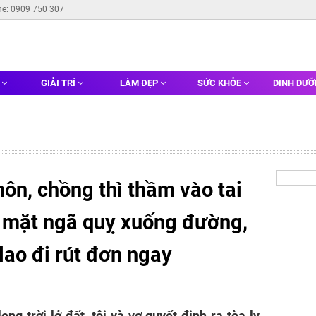
ne: 0909 750 307
G
GIẢI TRÍ
LÀM ĐẸP
SỨC KHỎE
DINH DƯ
hôn, chồng thì thầm vào tai
tái mặt ngã quỵ xuống đường,
 lao đi rút đơn ngay
ng trời lở đất, tôi và vợ quyết định ra tòa ly