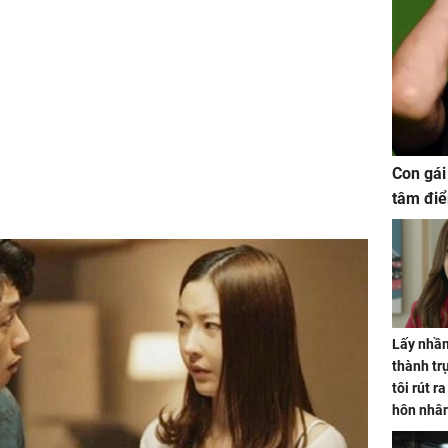
Con gái
tâm điể
Lấy nhầm
thành trụ
tôi rút r
hôn nhâ