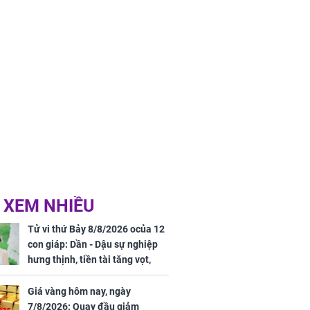
 XEM NHIỀU
Tử vi thứ Bảy 8/8/2026 ocủa 12
con giáp: Dần - Dậu sự nghiệp
hưng thịnh, tiền tài tăng vọt,
Mão - Thân công việc bất trắc,
tiền mất tật mang
Giá vàng hôm nay, ngày
7/8/2026: Quay đầu giảm