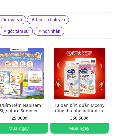
tâm sự eva
tâm sự tình yêu
góc tâm sự
hôn nhân
ã/Bỉm Đêm Nabizam
Tã dán bỉm quần Moony
Signature Summer
trắng dịu nhẹ natural cao
cấp
125,000đ
350,500đ
Mua ngay
Mua ngay