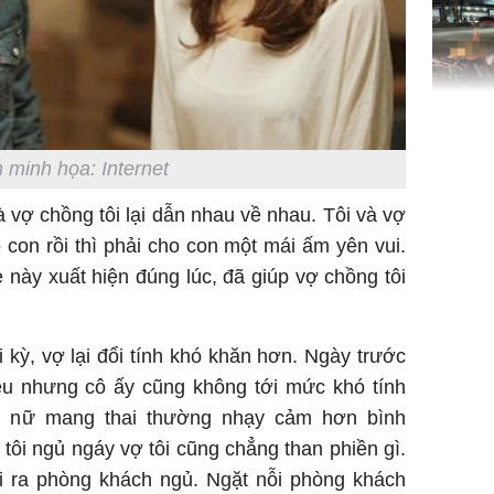
TP.HCM:
tử vong 
 minh họa: Internet
làm về t
nghiệp 
 vợ chồng tôi lại dẫn nhau về nhau. Tôi và vợ
ó con rồi thì phải cho con một mái ấm yên vui.
này xuất hiện đúng lúc, đã giúp vợ chồng tôi
 kỳ, vợ lại đổi tính khó khăn hơn. Ngày trước
Sau 00h
iều nhưng cô ấy cũng không tới mức khó tính
8/8/2026
hụ nữ mang thai thường nhạy cảm hơn bình
giàu san
đổi đời 
ôi ngủ ngáy vợ tôi cũng chẳng than phiền gì.
dung có 
ải ra phòng khách ngủ. Ngặt nỗi phòng khách
ngày càn