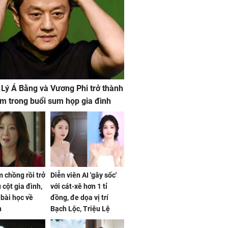
 Lý Á Bằng và Vương Phi trở thành
m trong buổi sum họp gia đình
 chồng rồi trở
Diễn viên AI 'gây sốc'
 cột gia đình,
với cát-xê hơn 1 tỉ
a bài học về
đồng, đe dọa vị trí
n
Bạch Lộc, Triệu Lệ
Dĩnh