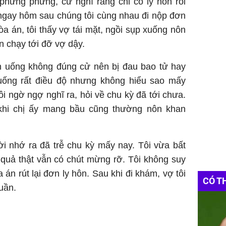
 phừng phừng, cứ nghĩ rằng chỉ có ly hôn rồi
 ngay hôm sau chúng tôi cùng nhau đi nộp đơn
òa án, tôi thấy vợ tái mặt, ngồi sụp xuống nôn
 chạy tới đỡ vợ dậy.
ăn uống không đúng cử nên bị đau bao tử hay
uống rất điều độ nhưng không hiểu sao mấy
i ngờ ngợ nghĩ ra, hỏi về chu kỳ đã tới chưa.
 khi chị ấy mang bầu cũng thường nôn khan
ời nhớ ra đã trễ chu kỳ mấy nay. Tôi vừa bất
uả thật vẫn có chút mừng rỡ. Tôi không suy
 án rút lại đơn ly hôn. Sau khi đi khám, vợ tôi
CÓ T
uần.