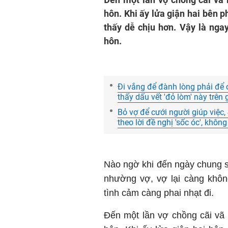
hôn. Khi ấy lửa giận hai bên p
thấy dễ chịu hơn. Vậy là nga
hôn.
Đi vắng để đành lòng phải để co
thấy dấu vết 'đỏ lòm' này trên
Bỏ vợ để cưới người giúp việc,
theo lời đề nghị 'sốc óc', không
Nào ngờ khi đến ngày chung số
nhường vợ, vợ lại càng khôn
tình cảm càng phai nhạt đi.
Đến một lần vợ chồng cãi vã lo