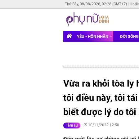
Thứ Bảy, 08/08/2026, 02:28 (GMT+7)
Hotli
YÊU - HÔN NHÂN
ĐỜI SỐN
Vừa ra khỏi tòa ly 
tôi điều này, tôi 
biết được lý do tôi
10/11/2023 12:50
Tâm sự
Đến một lần vợ chồng cãi vã lo