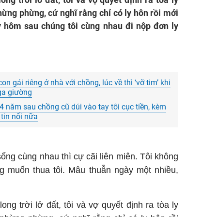
hừng phừng, cứ nghĩ rằng chỉ có ly hôn rồi mới
y hôm sau chúng tôi cùng nhau đi nộp đơn ly
n gái riêng ở nhà với chồng, lúc về thì ‘vỡ tim’ khi
 ga giường
 4 năm sau chồng cũ dúi vào tay tôi cục tiền, kèm
 tin nổi nữa
ng cùng nhau thì cự cãi liên miên. Tôi không
g muốn thua tôi. Mâu thuẫn ngày một nhiều,
ng trời lở đất, tôi và vợ quyết định ra tòa ly