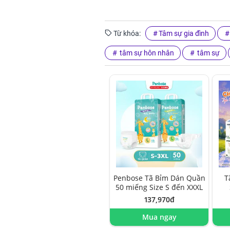
Từ khóa:
Tâm sự gia đình
tâm sự hôn nhân
tâm sự
Penbose Tã Bỉm Dán Quần
T
50 miếng Size S đến XXXL
137,970đ
Mua ngay