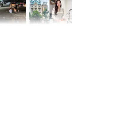
 Nữ công nhân
Đỗ Mỹ Linh hé lộ góc
trên đường đi
bếp chill của nhà mới -
rong khu công
cạnh biệt thự bầu Hiển
Sóng Thần
00 ngày
, 3 con giáp
g bạt ngàn,
Phú Quý, ung
của đầy nhà,
g hưng thịnh