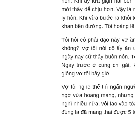
hôn. Khi ấy lửa giận hai bên
mới thấy dễ chịu hơn. Vậy là
ly hôn. Khi vừa bước ra khỏi t
khan bên đường. Tôi hoảng lên
Tôi hỏi có phải dạo này vợ 
không? Vợ tôi nói cô ấy ăn 
ngày nay cứ thấy buồn nôn. Tô
Ngày trước ở cùng chị gái,
giống vợ tôi bây giờ.
Vợ tôi nghe thế thì ngẩn ngư
ngờ vừa hoang mang, nhưng q
nghĩ nhiều nữa, vội lao vào tòa
đúng là đã mang thai được 5 t