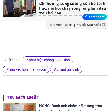
tận hưởng ‘sung sướng’ còn bố tôi hì
hục, mồ hôi chảy ròng ròng làm đều
‘xấu hổ’ này
Xem thêm
Theo
Minh Tú (TH) | Phụ Nữ Sức Khỏe
Từ khóa:
phát hiện chồng ngoại tình
níu kéo hôn nhân vì con
bí mật gia đình
TIN MỚI NHẤT
NÓNG: Danh tính nhóm đối tượng trộn