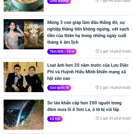
1 giờ 44 phút trước
Dinh dưỡng
Mừng 3 con giáp làm đâu thắng đó, sự
nghiệp thăng tiến không ngừng, vét sạch
tiền của thiên hạ trong những ngày cuối
tháng 6 âm lịch
2 giờ 14 phút trước
Tâm linh - Tử vi
Loạt ảnh hơn 20 năm trước của Lưu Diệc
Phi và Huỳnh Hiểu Minh khiến mạng xã
hội xôn xao
2 giờ 14 phút trước
Sao quốc tế
Sơ tán khẩn cấp hơn 200 người trong
đêm mưa lũ ở Sơn La, ô tô bị vùi lấp
2 giờ 35 phút trước
Xã hội