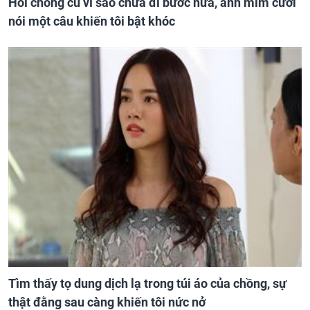
Hỏi chồng cũ vì sao chưa đi bước nữa, anh mỉm cười
nói một câu khiến tôi bật khóc
Tìm thấy tọ dung dịch lạ trong túi áo của chồng, sự
thật đằng sau càng khiến tôi nức nở