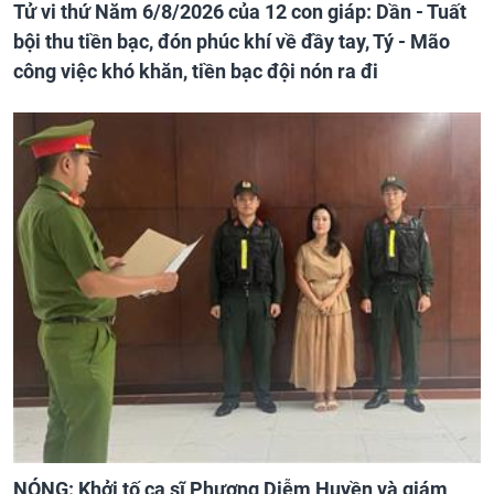
Tử vi thứ Năm 6/8/2026 của 12 con giáp: Dần - Tuất
bội thu tiền bạc, đón phúc khí về đầy tay, Tý - Mão
công việc khó khăn, tiền bạc đội nón ra đi
NÓNG: Khởi tố ca sĩ Phương Diễm Huyền và giám