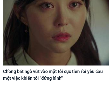
Chồng bất ngờ vứt vào mặt tôi cục tiền rồi yêu cầu
một việc khiến tôi "đứng hình"