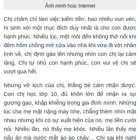
Ảnh minh họa: Internet
Chị chăm chỉ làm việc kiếm tiền, bao nhiêu vun vén,
hi sinh với một mục đích duy nhất là cho con được
hạnh phúc. Nhiều lúc, mệt mỏi đến không thở nổi khi
đêm hôm chồng mở cửa vào nhà khi vừa đi với nhân
tình về, chị định gào lên nhưng nhìn con chị lại câm
lặng. Chị tự nhủ con hạnh phúc, con vui vẻ chị sẽ
vượt qua hết.
Nhưng vở kịch của chị, thằng bé cảm nhận được.
Con chị học lớp 10, đủ khôn lớn để nhận ra sự
gượng gạo, khập khiễng trong gia đình mình. Những
lúc cha mẹ mặt nặng mày nhẹ, chẳng thèm nhìn mặt
nhau nhưng khi có sự xuất hiện của nó, mẹ liền cười
nói. Nhiều lần, nó thấy mẹ khóc. Nhiều lần thấy mẹ
nấu ăn mà nước mắt ào ào chảy… Chị sai khi nghĩ