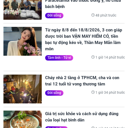
Paracetamol vào thuốc Đông y, nổ chữa
bách bệnh
48 phút trước
Đời sống
Từ ngày 8/8 đến 18/8/2026, 3 con giáp
được trời ban VẬN MAY HIẾM CÓ, tiền
bạc tự động kéo về, Thần May Mắn lâm
môn
1 giờ 14 phút trước
Tâm linh - Tử vi
Cháy nhà 2 tầng ở TPHCM, cha và con
trai 12 tuổi tử vong thương tâm
1 giờ 34 phút trước
Đời sống
Giá trị sức khỏe và cách sử dụng đúng
của loại hạt bình dân