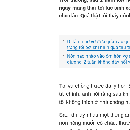
ngày mang thai tới lúc sinh 
chu đáo. Quả thật tôi thấy mì
Đi tắm nhờ vợ đưa quần áo giúp
trạng rối bời khi nhìn qua thứ t
Nôn nao nhào vào ôm hôn vợ sau
giường’ 2 tuần không dậy nổi v
Tôi và chồng trước đã ly hôn 5
tài chính, anh nói rằng sau kh
tôi không thích ở nhà chồng nu
Sau khi lấy nhau một thời gia
nôn nóng muốn có cháu, thườn