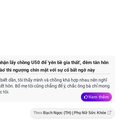
nhận lấy chồng U50 để 'yên bề gia thất', đêm tân hôn
rào' thì ngượng chín mặt với sự cố bất ngờ này
iết dần, tôi thấy mình và chồng khá hợp nhau nên nghĩ
ết hôn. Bố mẹ tôi cũng chẳng để ý, chắc ông bà chỉ mong
 tôi.
Xem thêm
Theo
Bạch Ngọc (TH) | Phụ Nữ Sức Khỏe