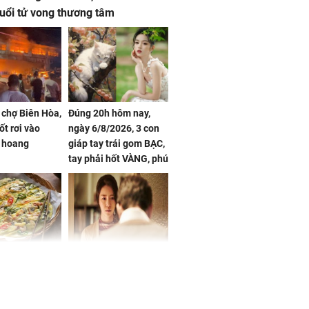
 tuổi tử vong thương tâm
 chợ Biên Hòa,
Đúng 20h hôm nay,
ốt rơi vào
ngày 6/8/2026, 3 con
 hoang
giáp tay trái gom BẠC,
tay phải hốt VÀNG, phú
quý ngập nhà, của cải
chất đầy kho
ờ loại rau chỉ
Vừa ly hôn, vợ cũ sinh
 ở chợ lại có
đứa con giống mình
ng dụng tốt
như đúc nhưng bí mật
khỏe
phía sau gây sốc