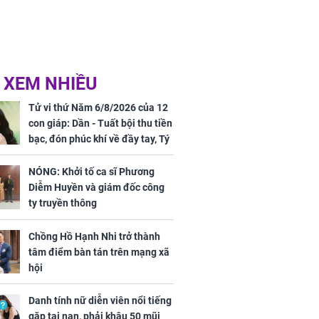
 XEM NHIỀU
Tử vi thứ Năm 6/8/2026 của 12
con giáp: Dần - Tuất bội thu tiền
bạc, đón phúc khí về đầy tay, Tý
- Mão công việc khó khăn, tiền
bạc đội nón ra đi
NÓNG: Khởi tố ca sĩ Phương
Diễm Huyền và giám đốc công
ty truyền thông
Chồng Hồ Hạnh Nhi trở thành
tâm điểm bàn tán trên mạng xã
hội
Danh tính nữ diễn viên nổi tiếng
gặp tai nạn, phải khâu 50 mũi