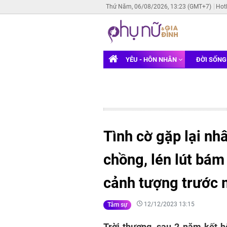
Thứ Năm, 06/08/2026, 13:23 (GMT+7)
Hot
YÊU - HÔN NHÂN
ĐỜI SỐN
Tình cờ gặp lại nh
chồng, lén lút bám
cảnh tượng trước 
12/12/2023 13:15
Tâm sự
Trời thương, sau 2 năm kết hô