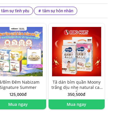
tâm sự tình yêu
tâm sự hôn nhân
ã/Bỉm Đêm Nabizam
Tã dán bỉm quần Moony
Signature Summer
trắng dịu nhẹ natural cao
cấp
125,000đ
350,500đ
Mua ngay
Mua ngay