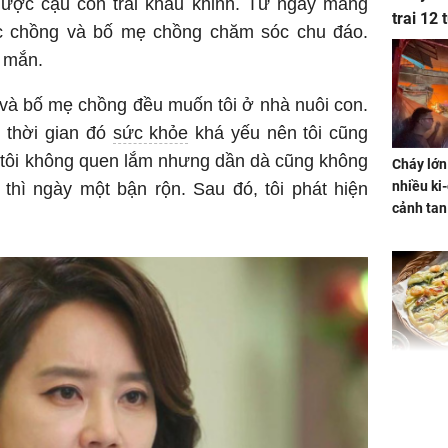
 được cậu con trai kháu khỉnh. Từ ngày mang
trai 12
được chồng và bố mẹ chồng chăm sóc chu đáo.
y mắn.
 và bố mẹ chồng đều muốn tôi ở nhà nuôi con.
 thời gian đó
sức khỏe
khá yếu nên tôi cũng
u tôi không quen lắm nhưng dần dà cũng không
Cháy lớn
nhiều ki-
 thì ngày một bận rộn. Sau đó, tôi phát hiện
cảnh tan
Không ng
vài nghìn
nhiều cô
cho sức 