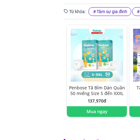
Từ khóa:
Tâm sự gia đình
Penbose Tã Bỉm Dán Quần
T
50 miếng Size S đến XXXL
137,970đ
Mua ngay