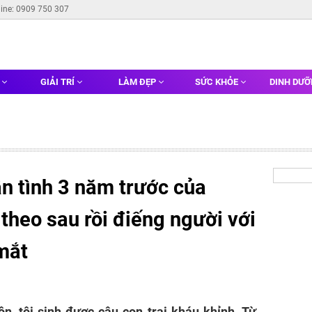
line: 0909 750 307
G
GIẢI TRÍ
LÀM ĐẸP
SỨC KHỎE
DINH DƯ
ân tình 3 năm trước của
 theo sau rồi điếng người với
mắt
n, tôi sinh được cậu con trai kháu khỉnh. Từ