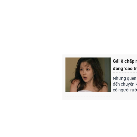
Gái ế chấp 
đang 'cao t
Nhưng quen b
đến chuyện k
có người rước