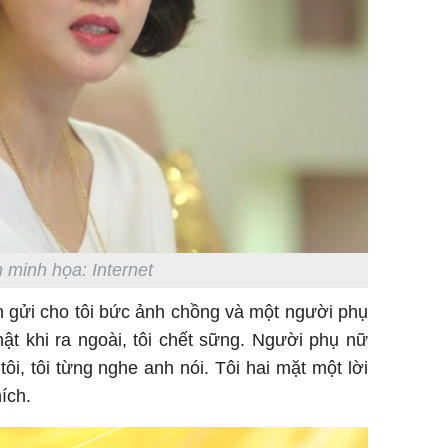
Tử vi th
7/8/2026
giáp: Dần
bạc đầy 
phát tri
 minh họa: Internet
Mão - Th
đạm, mọi
 gửi cho tôi bức ảnh chồng và một người phụ
công mỹ
t khi ra ngoài, tôi chết sững. Người phụ nữ
ôi, tôi từng nghe anh nói. Tôi hai mặt một lời
ích.