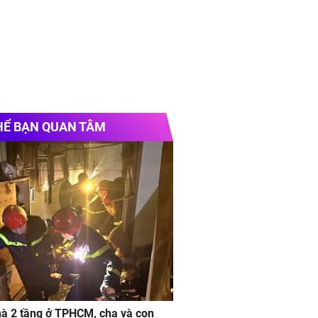
HỂ BẠN QUAN TÂM
à 2 tầng ở TPHCM, cha và con