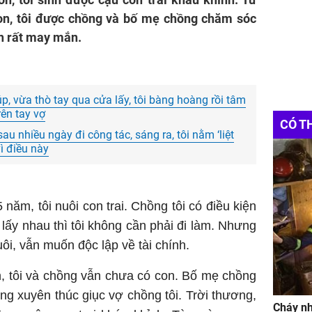
con, tôi được chồng và bố mẹ chồng chăm sóc
nh rất may mắn.
, vừa thò tay qua cửa lấy, tôi bàng hoàng rồi tâm
rên tay vợ
CÓ T
 nhiều ngày đi công tác, sáng ra, tôi nằm ‘liệt
ì điều này
 năm, tôi nuôi con trai. Chồng tôi có điều kiện
i lấy nhau thì tôi không cần phải đi làm. Nhưng
ôi, vẫn muốn độc lập về tài chính.
n, tôi và chồng vẫn chưa có con. Bố mẹ chồng
g xuyên thúc giục vợ chồng tôi. Trời thương,
Cháy nh