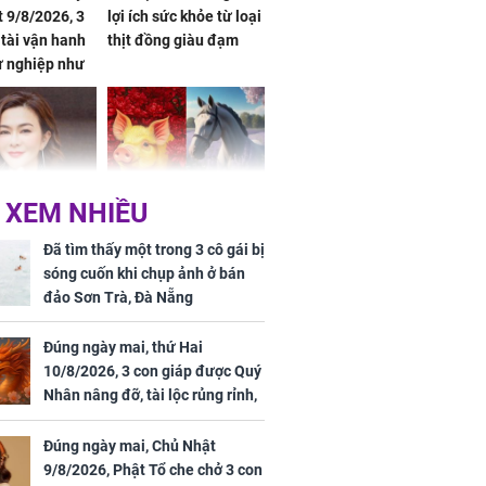
 9/8/2026, 3
lợi ích sức khỏe từ loại
 tài vận hanh
thịt đồng giàu đạm
ự nghiệp như
hóa Rồng', vét
á trong thiên
 XEM NHIỀU
 mỹ nhân Hồng
Tử vi tuần mới (từ 10
uan Chi Lâm
đến 16/8/2026), 3 con
Đã tìm thấy một trong 3 cô gái bị
tin yêu trai
giáp mưa thuận gió
sóng cuốn khi chụp ảnh ở bán
36 tuổi
hòa, tiền về như nước,
đảo Sơn Trà, Đà Nẵng
bạc vàng dư dả, Phú
Quý Vinh Hoa, vận
Đúng ngày mai, thứ Hai
trình khai sáng
10/8/2026, 3 con giáp được Quý
Nhân nâng đỡ, tài lộc rủng rỉnh,
u Tinh Trì
yên tâm hưởng vinh hoa Phú
g phòng vé,
Quý
Đúng ngày mai, Chủ Nhật
u vượt 8.600
9/8/2026, Phật Tổ che chở 3 con