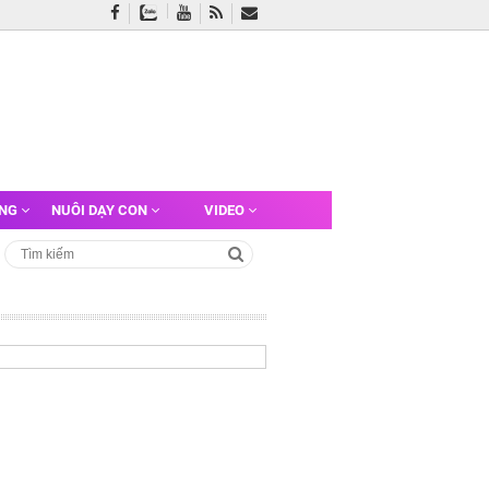
ỠNG
NUÔI DẠY CON
VIDEO