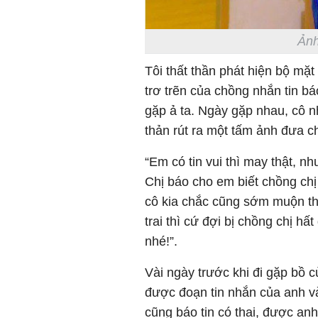
Ảnh
Tôi thất thần phát hiện bộ mặ
trơ trẽn của chồng nhắn tin báo
gặp ả ta. Ngày gặp nhau, cô nhâ
thản rút ra một tấm ảnh đưa cho
“Em có tin vui thì may thật, 
Chị báo cho em biết chồng chị 
cô kia chắc cũng sớm muộn t
trai thì cứ đợi bị chồng chị hấ
nhé!”.
Vài ngày trước khi đi gặp bồ củ
được đoạn tin nhắn của anh v
cũng báo tin có thai, được an