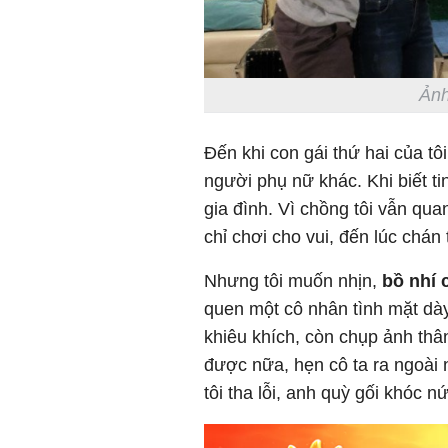
Ảnh
Đến khi con gái thứ hai của tô
người phụ nữ khác. Khi biết ti
gia đình. Vì chồng tôi vẫn qu
chỉ chơi cho vui, đến lúc chán 
Nhưng tôi muốn nhịn,
bồ nhí 
quen một cô nhân tình mặt dày
khiêu khích, còn chụp ảnh thân
được nữa, hẹn cô ta ra ngoài 
tôi tha lỗi, anh quỳ gối khóc nứ