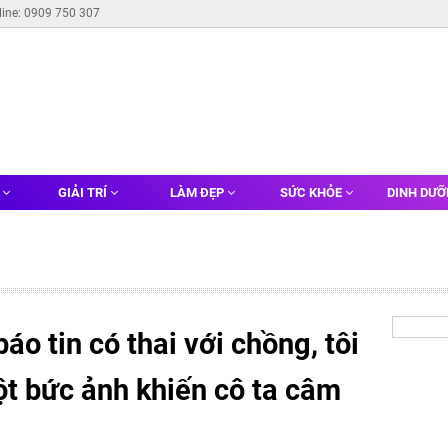
line: 0909 750 307
G
GIẢI TRÍ
LÀM ĐẸP
SỨC KHỎE
DINH DƯ
báo tin có thai với chồng, tôi
ột bức ảnh khiến cô ta câm