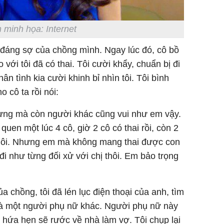
 minh họa: Internet
t đáng sợ của chồng mình. Ngay lúc đó, cô bồ
 với tôi đã có thai. Tôi cười khẩy, chuẩn bị đi
n tình kia cười khinh bỉ nhìn tôi. Tôi bình
 cô ta rồi nói:
nhưng mà còn người khác cũng vui như em vậy.
quen một lúc 4 cô, giờ 2 cô có thai rồi, còn 2
hôi. Nhưng em mà không mang thai được con
t đi như từng đối xử với chị thôi. Em bảo trọng
a chồng, tôi đã lén lục điện thoại của anh, tìm
à một người phụ nữ khác. Người phụ nữ này
h hứa hẹn sẽ rước về nhà làm vợ. Tôi chụp lại