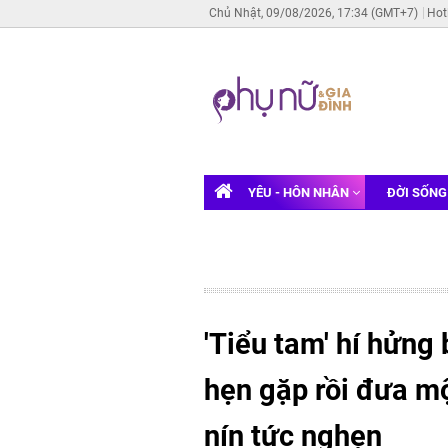
Chủ Nhật, 09/08/2026, 17:34 (GMT+7)
Hot
YÊU - HÔN NHÂN
ĐỜI SỐN
'Tiểu tam' hí hửng 
hẹn gặp rồi đưa m
nín tức nghẹn