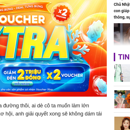
Chủ Nhật
con giáp
thông, s
'cá chép 
cạn lộc l
hạ
TIN
'Đệ nhất
Kông' Q
phản hồi 
trẻ kém 
ua đường thôi, ai dè cô ta muốn làm lớn
Phim Châ
 hội, anh giải quyết xong sẽ không dám tái
đại thắn
doanh th
tỷ đồng