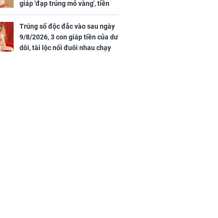
giáp 'đạp trúng mỏ vàng', tiền
bạc nhiều như lá sung, sự
nghiệp vượng phát
Trúng số độc đắc vào sau ngày
9/8/2026, 3 con giáp tiền của dư
dôi, tài lộc nối đuôi nhau chạy
vào nhà, sự nghiệp phất lên
trông thấy