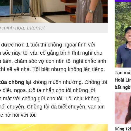
 minh họa: Internet
i được hơn 1 tuổi thì chồng ngoại tình với
n sốc này, tôi vẫn cố gắng bình tĩnh nghĩ cho
an tâm, chăm sóc vợ con nên tôi nghĩ chắc anh
thì sẽ về nhà. Tôi biết nhưng không lên tiếng.
Tận mắt
Hoài Li
của chồng
lại không muốn nhường. Chồng tôi
bất ngờ
 điêu ngoa. Cô ta nhắn cho tôi những lời
 mật với chồng gửi cho tôi. Tôi chịu không
nói chuyện. Chồng tôi đã biết chuyện, van xin
c nở nói với tôi:
Đúng 12