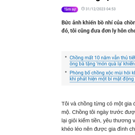
31/12/2023 04:53
Tâm sự
Bức ảnh khiến bồ nhí của chồn
đó, tôi cũng đưa đơn ly hôn cho
Chồng mất 10 năm vẫn thủ tiế
ông bà tặng ‘món quà lạ' khiến 
Phòng bố chồng xộc mùi hôi khó
khi phát hiện một bí mật động 
Tôi và chồng từng có một gia
mộ. Chồng tôi ngày trước được
lại giỏi kiếm tiền, yêu thương
khéo léo nên được gia đình ch