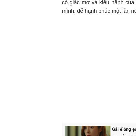
có giấc mơ và kiêu hãnh của n
mình, để hạnh phúc một lần 
Gái ế ỏng ẹ