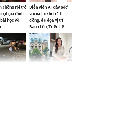
 chồng rồi trở
Diễn viên AI 'gây sốc'
 cột gia đình,
với cát-xê hơn 1 tỉ
a bài học về
đồng, đe dọa vị trí
n
Bạch Lộc, Triệu Lệ
Dĩnh
 Nữ công nhân
Đỗ Mỹ Linh hé lộ góc
trên đường đi
bếp chill của nhà mới -
rong khu công
cạnh biệt thự bầu Hiển
Sóng Thần