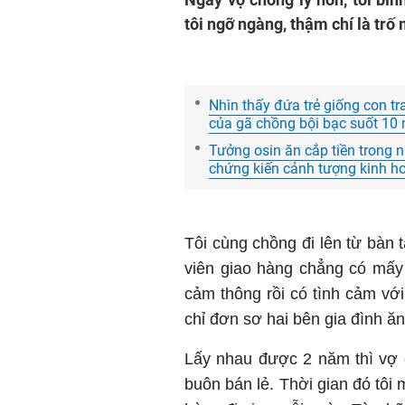
tôi ngỡ ngàng, thậm chí là trố 
Nhìn thấy đứa trẻ giống con tra
của gã chồng bội bạc suốt 10
Tưởng osin ăn cắp tiền trong 
chứng kiến cảnh tượng kinh h
Tôi cùng chồng đi lên từ bàn t
viên giao hàng chẳng có mấy
cảm thông rồi có tình cảm vớ
chỉ đơn sơ hai bên gia đình 
Lấy nhau được 2 năm thì vợ 
buôn bán lẻ. Thời gian đó tôi