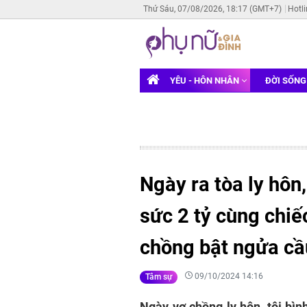
Thứ Sáu, 07/08/2026, 18:17 (GMT+7)
Hotl
YÊU - HÔN NHÂN
ĐỜI SỐN
Ngày ra tòa ly hôn
sức 2 tỷ cùng chiế
chồng bật ngửa cầu
09/10/2024 14:16
Tâm sự
Ngày vợ chồng ly hôn, tôi bìn