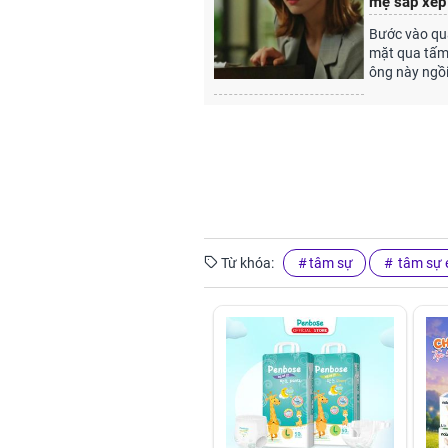
mẹ sắp xếp 
Bước vào qu
mặt qua tấm 
ông này ngồi
Từ khóa:
tâm sự
tâm sự 