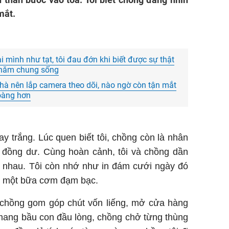
Tierra 
mắt.
BST
tr
Mua
Nư
i mình như tạt, tôi đau đớn khi biết được sự thật
 năm chung sống
nhà nên lắp camera theo dõi, nào ngờ còn tận mắt
oàng hơn
ay trắng. Lúc quen biết tôi, chồng còn là nhân
 đồng dư. Cùng hoàn cảnh, tôi và chồng dần
i nhau. Tôi còn nhớ như in đám cưới ngày đó
ăn một bữa cơm đạm bạc.
chồng gom góp chút vốn liếng, mở cửa hàng
 mang bầu con đầu lòng, chồng chở từng thùng