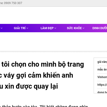
ine: 0909 750 307
G
GIẢI TRÍ
LÀM ĐẸP
SỨC KHỎE
DINH DƯ
, tôi chọn cho mình bộ trang
giá vàn
mẫu áo
c váy gợi cảm khiến anh
Vinhom
 xin được quay lại
https:/
dong h
Websit
Đầu Tư
h thản bước vào tòa. Tôi biết chồng đang nhìn