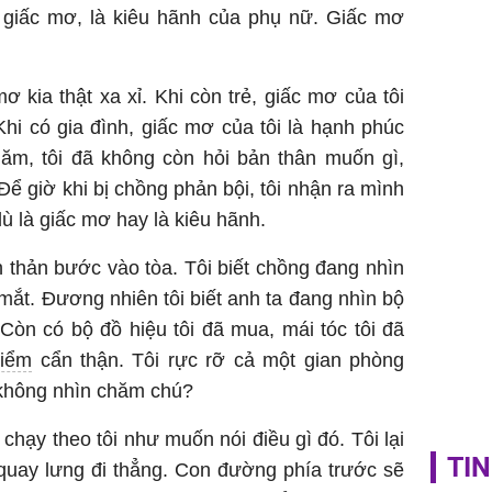
 giấc mơ, là kiêu hãnh của phụ nữ. Giấc mơ
Sau 00h
8/8/2026
giàu san
đổi đời 
ơ kia thật xa xỉ. Khi còn trẻ, giấc mơ của tôi
dung có 
Khi có gia đình, giấc mơ của tôi là hạnh phúc
ngày càn
ăm, tôi đã không còn hỏi bản thân muốn gì,
sung túc
Để giờ khi bị chồng phản bội, tôi nhận ra mình
ù là giấc mơ hay là kiêu hãnh.
h thản bước vào tòa. Tôi biết chồng đang nhìn
 mắt. Đương nhiên tôi biết anh ta đang nhìn bộ
. Còn có bộ đồ hiệu tôi đã mua, mái tóc tôi đã
điểm
cẩn thận. Tôi rực rỡ cả một gian phòng
i không nhìn chăm chú?
 chạy theo tôi như muốn nói điều gì đó. Tôi lại
TIN
 quay lưng đi thẳng. Con đường phía trước sẽ