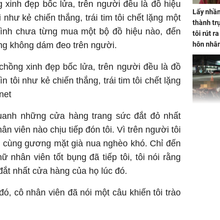
 xinh đẹp bốc lửa, trên người đều là đồ hiệu
Lấy nhầm
i như kẻ chiến thắng, trái tim tôi chết lặng một
thành trụ
 mình chưa từng mua một bộ đồ hiệu nào, đến
tôi rút r
hôn nhâ
ũng không dám đeo trên người.
chồng xinh đẹp bốc lửa, trên người đều là đồ
ìn tôi như kẻ chiến thắng, trái tim tôi chết lặng
net
quanh những cửa hàng trang sức đắt đỏ nhất
TP.HCM:
tử vong 
 viên nào chịu tiếp đón tôi. Vì trên người tôi
làm về t
kĩ, cùng gương mặt già nua nghèo khó. Chỉ đến
nghiệp 
 nhân viên tốt bụng đã tiếp tôi, tôi nói rằng
ắt nhất cửa hàng của họ lúc đó.
đó, cô nhân viên đã nói một câu khiến tôi trào