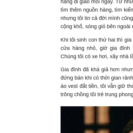
hàng đi giao mỗi ngày. Từ nhữ
tìm thêm nguồn hàng, tìm kiế
nhưng tôi tin cả đời mình cũn
cộng khổ, sóng gió bên ngoài
Khi tôi sinh con thứ hai thì g
cửa hàng nhỏ, giờ gia đình 
Chúng tôi có xe hơi, xây nhà l
Gia đình đã khá giả hơn nhưn
đứng bán khi có thời gian rản
áo vest đắt tiền, tôi vẫn giữ 
trông chồng tôi trẻ trung phong