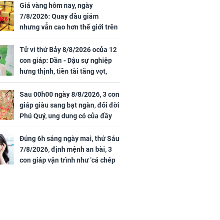
Giá vàng hôm nay, ngày
7/8/2026: Quay đầu giảm
nhưng vẫn cao hơn thế giới trên
7 triệu đồng
Tử vi thứ Bảy 8/8/2026 ocủa 12
con giáp: Dần - Dậu sự nghiệp
hưng thịnh, tiền tài tăng vọt,
Mão - Thân công việc bất trắc,
tiền mất tật mang
Sau 00h00 ngày 8/8/2026, 3 con
giáp giàu sang bạt ngàn, đổi đời
Phú Quý, ung dung có của đầy
nhà, ngày càng hưng thịnh sung
túc
Đúng 6h sáng ngày mai, thứ Sáu
7/8/2026, định mệnh an bài, 3
con giáp vận trình như 'cá chép
hóa rồng', giàu có lên bất chấp,
số đỏ chót như son