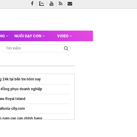
ỠNG
NUÔI DẠY CON
VIDEO
g 24k tại bến tre hôm nay
 đồng phục doanh nghiệp
es Royal Island
/alluvia-city.com
o nam cao cap chinh hang
e chính thức
Vinhomes Hải Vân Bay
Chủ