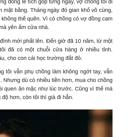
ng đồng lẻ tích góp từng ngày, vợ chồng tôi đi
m mặt bằng. Tháng ngày đó gian khổ vô cùng,
g không thể quên. Vì có chồng có vợ đồng cam
 mà yên ấm cửa nhà.
ia đình mới phất lên. Đến giờ đã 10 năm, từ một
tôi đã có một chuỗi cửa hàng ở nhiều tỉnh.
ầu, cho con cái học trường đắt đỏ.
g tôi vẫn phụ chồng làm không ngớt tay, vẫn
h. Nhưng dù có nhiều tiền hơn, mua cho chồng
thói quen ăn mặc như lúc trước. Cũng vì thế mà
 độ hơn, còn tôi thì già đi hẳn.