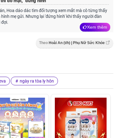
thì đỏ mặt, ‘đứng hình’
án, Hoa dáo dác tìm đối tượng xem mắt mà cô từng thấy
hình mẹ gửi. Nhưng lại 'đứng hình' khi thấy người đàn
 đợi.
Xem thêm
Theo
Hoài An (t/h) | Phụ Nữ Sức Khỏe
eva
ngày ra tòa ly hôn