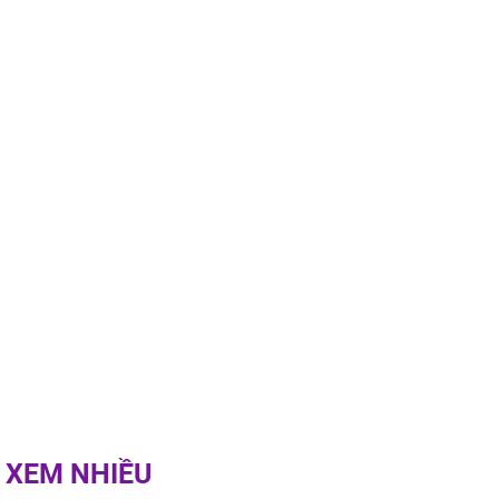
00 ngày
, 3 con giáp
g bạt ngàn,
Phú Quý, ung
của đầy nhà,
g hưng thịnh
 XEM NHIỀU