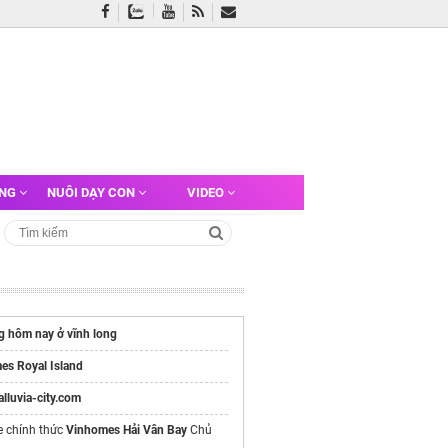
ỠNG
NUÔI DẠY CON
VIDEO
g hôm nay ở vĩnh long
es Royal Island
/alluvia-city.com
e chính thức
Vinhomes Hải Vân Bay
Chủ