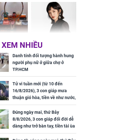
vận sáng như trăng
Rằm, chính thức hết
khổ
Phương Thúy:
Triệu Lệ Dĩnh liên tiếp
 XEM NHIỀU
ệu theo "lô",
được Kim Ưng ưu ái,
gái biệt thự
đãi ngộ đặc biệt gây
Danh tính đối tượng hành hung
ong "nốt nhạc"
chú ý
người phụ nữ ở giữa chợ ở
TP.HCM
Tử vi tuần mới (từ 10 đến
16/8/2026), 3 con giáp mưa
h đối tượng
thuận gió hòa, tiền về như nước,
ng người phụ
bạc vàng dư dả, Phú Quý Vinh
a chợ ở
Hoa, vận trình khai sáng
Đúng ngày mai, thứ Bảy
8/8/2026, 3 con giáp đổi đời dễ
dàng như trở bàn tay, tiền tài ùa
tới, ngồi không lộc cũng đến,
phú quý theo tới già