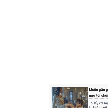
Muốn gần gũ
ngờ tôi chứ
Tôi lấy cớ s
lại không nỡ