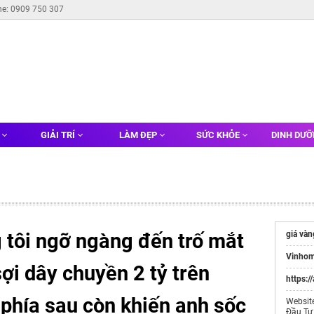
ne: 0909 750 307
G
GIẢI TRÍ
LÀM ĐẸP
SỨC KHỎE
DINH DƯ
 tôi ngỡ ngàng đến trố mắt
giá vàn
Vinhom
sợi dây chuyền 2 tỷ trên
https:/
phía sau còn khiến anh sốc
Websit
Đầu Tư