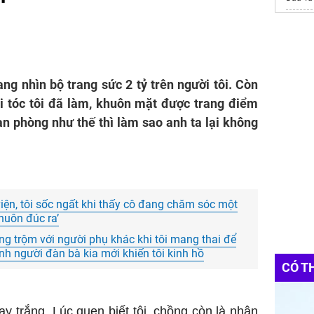
máy ng
ang nhìn bộ trang sức 2 tỷ trên người tôi. Còn
i tóc tôi đã làm, khuôn mặt được trang điểm
ian phòng như thế thì làm sao anh ta lại không
viện, tôi sốc ngất khi thấy cô đang chăm sóc một
huôn đúc ra’
ụng trộm với người phụ khác khi tôi mang thai để
h người đàn bà kia mới khiến tôi kinh hồ
CÓ T
ay trắng. Lúc quen biết tôi, chồng còn là nhân