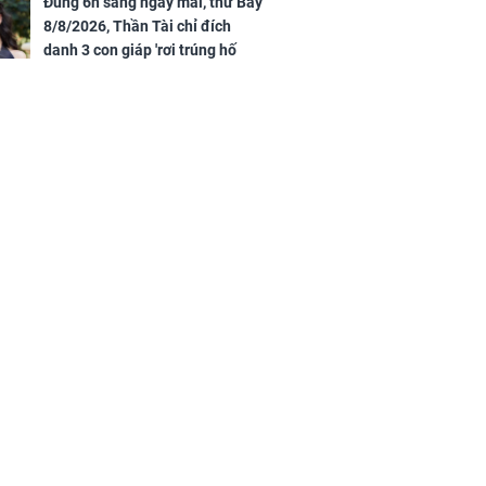
Đúng 6h sáng ngày mai, thứ Bảy
8/8/2026, Thần Tài chỉ đích
danh 3 con giáp 'rơi trúng hố
vàng', tiền bạc ùa về nhà 'như lũ
cuốn', vươn mình thành đại gia
trong phút chốc