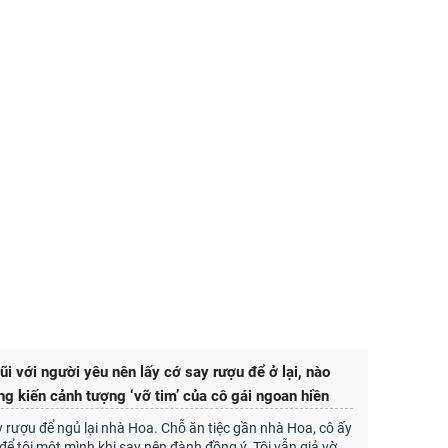
i với người yêu nên lấy cớ say rượu để ở lại, nào
ng kiến cảnh tượng ‘vỡ tim’ của cô gái ngoan hiền
ay rượu để ngủ lại nhà Hoa. Chỗ ăn tiệc gần nhà Hoa, cô ấy
 để tôi một mình khi say nên đành đồng ý. Tôi vẫn giả vờ