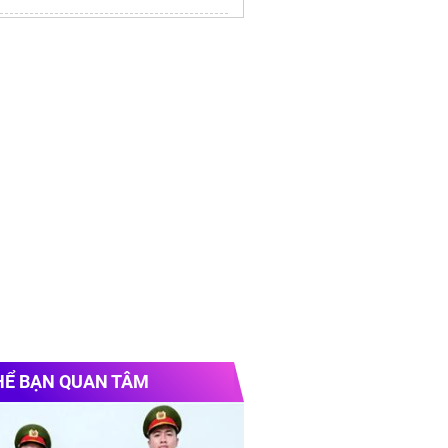
hiền đá xây dựng
HỂ BẠN QUAN TÂM