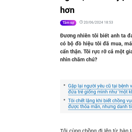
hơn
20/06/2024 18:53
Tâm sự
Đương nhiên tôi biết anh ta đ
có bộ đồ hiệu tôi đã mua, má
cẩn thận. Tôi rực rỡ cả một g
nhìn chăm chú?
Gặp lại người yêu cũ tại bệnh 
đứa trẻ giống mình như ‘một k
Tôi chết lặng khi biết chồng v
được thỏa mãn, nhưng danh tín
Tôi cùng chồng đi lên từ bàn t