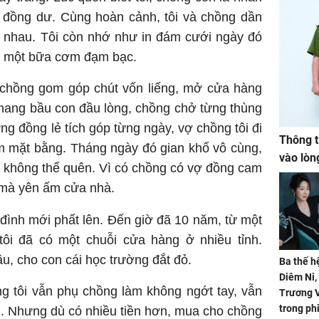
 đồng dư. Cùng hoàn cảnh, tôi và chồng dần
i nhau. Tôi còn nhớ như in đám cưới ngày đó
ăn một bữa cơm đạm bạc.
chồng gom góp chút vốn liếng, mở cửa hàng
 mang bầu con đầu lòng, chồng chở từng thùng
ng đồng lẻ tích góp từng ngày, vợ chồng tôi đi
Thông t
m mặt bằng. Tháng ngày đó gian khổ vô cùng,
vào lòn
g không thể quên. Vì có chồng có vợ đồng cam
 mà yên ấm cửa nhà.
ia đình mới phất lên. Đến giờ đã 10 năm, từ một
tôi đã có một chuỗi cửa hàng ở nhiều tỉnh.
ầu, cho con cái học trường đắt đỏ.
Ba thế h
Diêm Ni
g tôi vẫn phụ chồng làm không ngớt tay, vẫn
Trương V
trong ph
h. Nhưng dù có nhiều tiền hơn, mua cho chồng