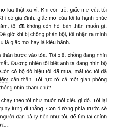
ơ kia thật xa xỉ. Khi còn trẻ, giấc mơ của tôi
Khi có gia đình, giấc mơ của tôi là hạnh phúc
ăm, tôi đã không còn hỏi bản thân muốn gì,
Để giờ khi bị chồng phản bội, tôi nhận ra mình
ù là giấc mơ hay là kiêu hãnh.
h thản bước vào tòa. Tôi biết chồng đang nhìn
 mắt. Đương nhiên tôi biết anh ta đang nhìn bộ
. Còn có bộ đồ hiệu tôi đã mua, mái tóc tôi đã
điểm
cẩn thận. Tôi rực rỡ cả một gian phòng
i không nhìn chăm chú?
 chạy theo tôi như muốn nói điều gì đó. Tôi lại
 quay lưng đi thẳng. Con đường phía trước sẽ
gười đàn bà ly hôn như tôi, để tìm lại chính
nữa…