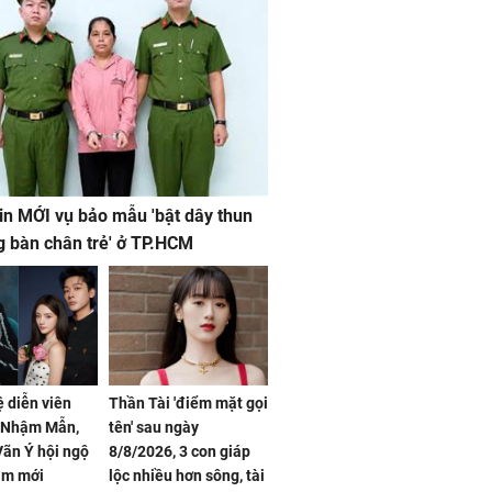
in MỚI vụ bảo mẫu 'bật dây thun
g bàn chân trẻ' ở TP.HCM
ệ diễn viên
Thần Tài 'điểm mặt gọi
, Nhậm Mẫn,
tên' sau ngày
ãn Ý hội ngộ
8/8/2026, 3 con giáp
im mới
lộc nhiều hơn sông, tài