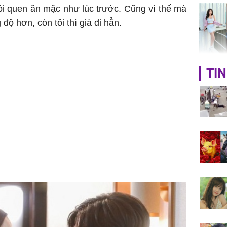
thói quen ăn mặc như lúc trước. Cũng vì thế mà
 độ hơn, còn tôi thì già đi hẳn.
HH Mai 
TIN
Mua đồ hi
tặng em 
120 tỷ tr
Danh tín
hành hu
nữ ở giữ
TP.HCM