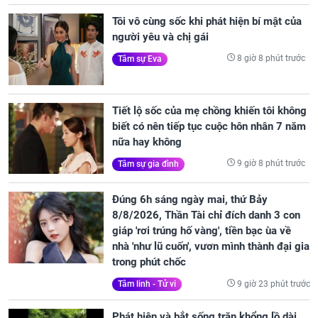
Tôi vô cùng sốc khi phát hiện bí mật của
người yêu và chị gái
8 giờ 8 phút trước
Tâm sự Eva
Tiết lộ sốc của mẹ chồng khiến tôi không
biết có nên tiếp tục cuộc hôn nhân 7 năm
nữa hay không
9 giờ 8 phút trước
Tâm sự gia đình
Đúng 6h sáng ngày mai, thứ Bảy
8/8/2026, Thần Tài chỉ đích danh 3 con
giáp 'rơi trúng hố vàng', tiền bạc ùa về
nhà 'như lũ cuốn', vươn mình thành đại gia
trong phút chốc
9 giờ 23 phút trước
Tâm linh - Tử vi
Phát hiện và bắt sống trăn khổng lồ dài