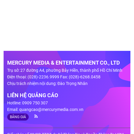
MERCURY MEDIA & ENTERTAINMENT CO., LTD
Trụ sở: 27 đường A4, phường Bảy Hiền, thành phố Hồ Chí Minh
Điện thoại: (028)-2236.9999 Fax: (028)-6268.0458
Chịu trách nhiệm nội dung: Đào Trọng Nhân
LIÊN HỆ QUẢNG CÁO
Hotline: 0909 750 307
Email:
quangcao@mercurymedia.com.vn
BẢNG GIÁ