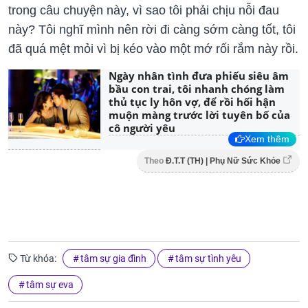
trong câu chuyện này, vì sao tôi phải chịu nỗi đau
này? Tôi nghĩ mình nên rời đi càng sớm càng tốt, tôi
đã quá mệt mỏi vì bị kéo vào một mớ rối rắm này rồi.
Ngày nhân tình đưa phiếu siêu âm
bầu con trai, tôi nhanh chóng làm
thủ tục ly hôn vợ, để rồi hối hận
muộn màng trước lời tuyên bố của
cô người yêu
Xem thêm
Theo
Đ.T.T (TH) | Phụ Nữ Sức Khỏe
Từ khóa:
tâm sự gia đình
tâm sự tình yêu
tâm sự eva