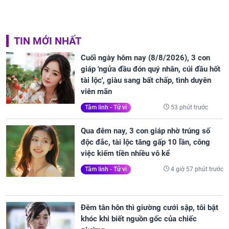
TIN MỚI NHẤT
Cuối ngày hôm nay (8/8/2026), 3 con
giáp 'ngửa đầu đón quý nhân, cúi đầu hốt
tài lộc', giàu sang bất chấp, tình duyên
viên mãn
53 phút trước
Tâm linh - Tử vi
Qua đêm nay, 3 con giáp nhờ trúng số
độc đắc, tài lộc tăng gấp 10 lần, công
việc kiếm tiền nhiều vô kể
4 giờ 57 phút trước
Tâm linh - Tử vi
Đêm tân hôn thì giường cưới sập, tôi bật
khóc khi biết nguồn gốc của chiếc