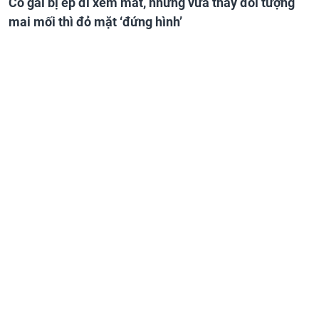
Cô gái bị ép đi xem mắt, nhưng vừa thấy đối tượng
mai mối thì đỏ mặt ‘đứng hình’