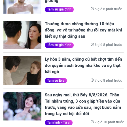
giường
5 giờ 8 phút trước
Tâm sự gia đình
Thường được chồng thường 10 triệu
đồng, vợ vô tư hưởng thụ rồi cay mắt khi
biết sự thật đằng sau
6 giờ 8 phút trước
Tâm sự gia đình
Ly hôn 3 năm, chồng cũ bất chợt tìm đến
đòi quyển sách trong nhà kho và sự thật
bất ngờ
7 giờ 8 phút trước
Tâm sự Eva
Sau ngày mai, thứ Bảy 8/8/2026, Thần
Tài nhắm trúng, 3 con giáp 'tiền vào cửa
trước, vàng vào cửa sau', một bước nắm
trong tay cơ hội đổi đời
7 giờ 18 phút trước
Tâm linh - Tử vi