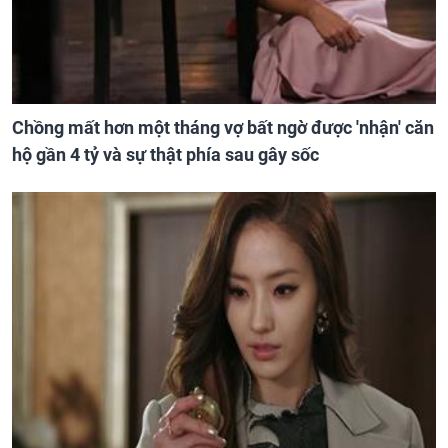
Chồng mất hơn một tháng vợ bất ngờ được 'nhận' căn
hộ gần 4 tỷ và sự thật phía sau gây sốc