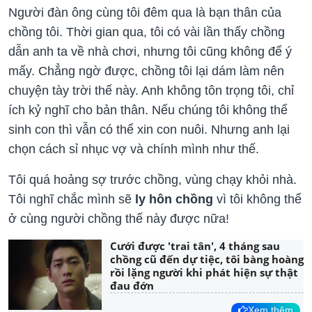
Người đàn ông cùng tôi đêm qua là bạn thân của
chồng tôi. Thời gian qua, tôi có vài lần thấy chồng
dẫn anh ta về nhà chơi, nhưng tôi cũng không để ý
mấy. Chẳng ngờ được, chồng tôi lại dám làm nên
chuyện tày trời thế này. Anh không tôn trọng tôi, chỉ
ích kỷ nghĩ cho bản thân. Nếu chúng tôi không thể
sinh con thì vẫn có thể xin con nuôi. Nhưng anh lại
chọn cách sỉ nhục vợ và chính mình như thế.
Tôi quá hoảng sợ trước chồng, vùng chạy khỏi nhà.
Tôi nghĩ chắc mình sẽ
ly hôn chồng
vì tôi không thể
ở cùng người chồng thế này được nữa!
Cưới được 'trai tân', 4 tháng sau
chồng cũ đến dự tiệc, tôi bàng hoàng
rồi lặng người khi phát hiện sự thật
đau đớn
Xem thêm