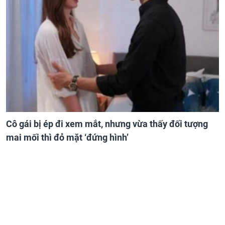
Cô gái bị ép đi xem mắt, nhưng vừa thấy đối tượng
mai mối thì đỏ mặt ‘đứng hình’