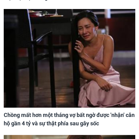
Chồng mất hơn một tháng vợ bất ngờ được 'nhận' căn
hộ gần 4 tỷ và sự thật phía sau gây sốc