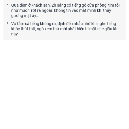
Qua đêm ở khách sạn, 2h sáng có tiếng gõ cửa phòng, tim tôi
như muốn 'rớt ra ngoài', không tin vào mắt mình khi thấy
gương mặt ấy...
Vợ tắm cả tiếng không ra, định đến nhắc nhở khi nghe tiếng
khóc thút thít, ngó xem thử mới phát hiện bí mật che giấu lâu
nay