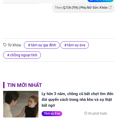
Theo
Q.T.N (TH) | Phụ Nữ Sức Khỏe
Từ khóa:
tâm sự gia đình
tâm sự eva
chồng ngoại tình
TIN MỚI NHẤT
Ly hôn 3 năm, chồng cũ bất chợt tìm đến
đòi quyển sách trong nhà kho và sự thật
bất ngờ
43 phút trước
Tâm sự Eva