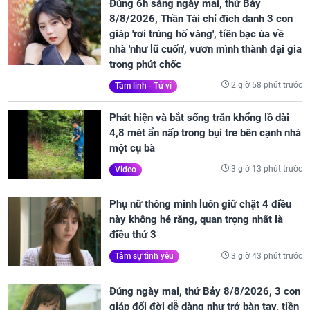
Đúng 6h sáng ngày mai, thứ Bảy
8/8/2026, Thần Tài chỉ đích danh 3 con
giáp 'rơi trúng hố vàng', tiền bạc ùa về
nhà 'như lũ cuốn', vươn mình thành đại gia
trong phút chốc
2 giờ 58 phút trước
Tâm linh - Tử vi
Phát hiện và bắt sống trăn khổng lồ dài
4,8 mét ẩn nấp trong bụi tre bên cạnh nhà
một cụ bà
3 giờ 13 phút trước
Video
Phụ nữ thông minh luôn giữ chặt 4 điều
này không hé răng, quan trọng nhất là
điều thứ 3
3 giờ 43 phút trước
Tâm sự tình yêu
Đúng ngày mai, thứ Bảy 8/8/2026, 3 con
giáp đổi đời dễ dàng như trở bàn tay, tiền