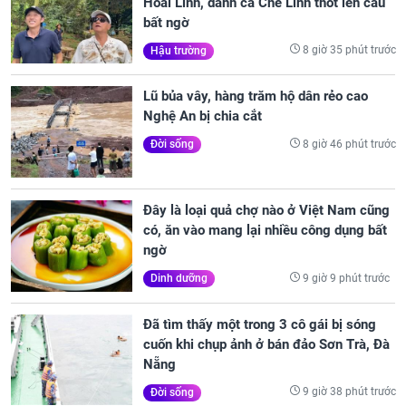
Hoài Linh, danh ca Chế Linh thốt lên câu
bất ngờ
8 giờ 35 phút trước
Hậu trường
Lũ bủa vây, hàng trăm hộ dân rẻo cao
Nghệ An bị chia cắt
8 giờ 46 phút trước
Đời sống
Đây là loại quả chợ nào ở Việt Nam cũng
có, ăn vào mang lại nhiều công dụng bất
ngờ
9 giờ 9 phút trước
Dinh dưỡng
Đã tìm thấy một trong 3 cô gái bị sóng
cuốn khi chụp ảnh ở bán đảo Sơn Trà, Đà
Nẵng
9 giờ 38 phút trước
Đời sống