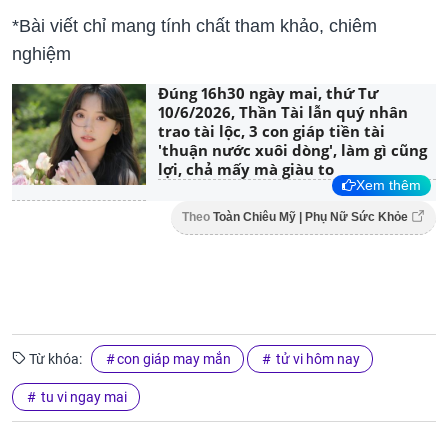
*Bài viết chỉ mang tính chất tham khảo, chiêm
nghiệm
Đúng 16h30 ngày mai, thứ Tư
10/6/2026, Thần Tài lẫn quý nhân
trao tài lộc, 3 con giáp tiền tài
'thuận nước xuôi dòng', làm gì cũng
lợi, chả mấy mà giàu to
Xem thêm
Theo
Toàn Chiêu Mỹ | Phụ Nữ Sức Khỏe
Từ khóa:
con giáp may mắn
tử vi hôm nay
tu vi ngay mai