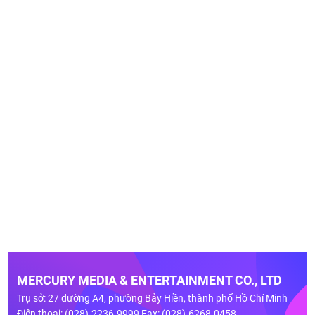
MERCURY MEDIA & ENTERTAINMENT CO., LTD
Trụ sở: 27 đường A4, phường Bảy Hiền, thành phố Hồ Chí Minh
Điện thoại: (028)-2236.9999 Fax: (028)-6268.0458