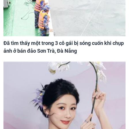
Đã tìm thấy một trong 3 cô gái bị sóng cuốn khi chụp
ảnh ở bán đảo Sơn Trà, Đà Nẵng