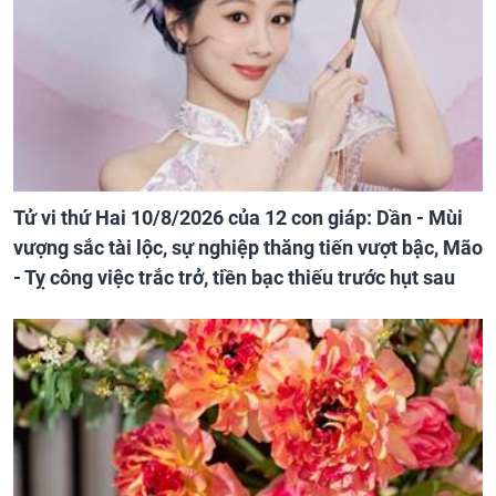
Tử vi thứ Hai 10/8/2026 của 12 con giáp: Dần - Mùi
vượng sắc tài lộc, sự nghiệp thăng tiến vượt bậc, Mão
- Tỵ công việc trắc trở, tiền bạc thiếu trước hụt sau