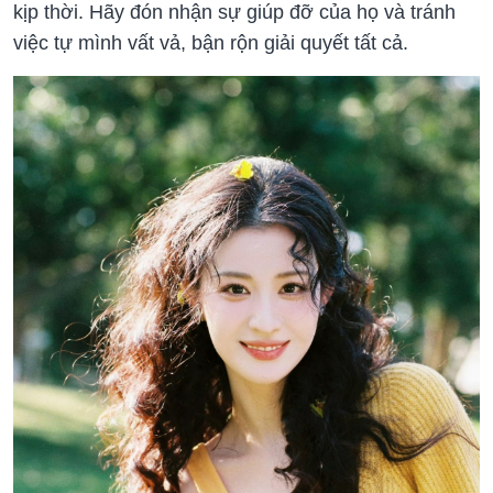
kịp thời. Hãy đón nhận sự giúp đỡ của họ và tránh
việc tự mình vất vả, bận rộn giải quyết tất cả.