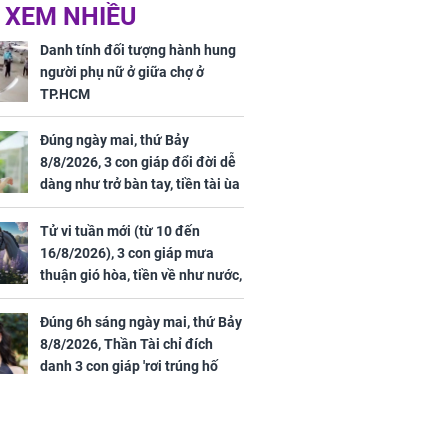
Phương Thúy:
Triệu Lệ Dĩnh liên tiếp
 XEM NHIỀU
ệu theo "lô",
được Kim Ưng ưu ái,
gái biệt thự
đãi ngộ đặc biệt gây
Danh tính đối tượng hành hung
ong "nốt nhạc"
chú ý
người phụ nữ ở giữa chợ ở
TP.HCM
Đúng ngày mai, thứ Bảy
8/8/2026, 3 con giáp đổi đời dễ
h đối tượng
dàng như trở bàn tay, tiền tài ùa
ng người phụ
tới, ngồi không lộc cũng đến,
a chợ ở
phú quý theo tới già
Tử vi tuần mới (từ 10 đến
16/8/2026), 3 con giáp mưa
thuận gió hòa, tiền về như nước,
bạc vàng dư dả, Phú Quý Vinh
Hoa, vận trình khai sáng
Đúng 6h sáng ngày mai, thứ Bảy
8/8/2026, Thần Tài chỉ đích
danh 3 con giáp 'rơi trúng hố
vàng', tiền bạc ùa về nhà 'như lũ
cuốn', vươn mình thành đại gia
trong phút chốc