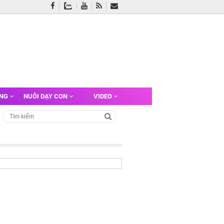
ỠNG
NUÔI DẠY CON
VIDEO