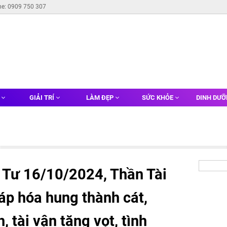
ne: 0909 750 307
G
GIẢI TRÍ
LÀM ĐẸP
SỨC KHỎE
DINH DƯ
 Tư 16/10/2024, Thần Tài
iáp hóa hung thành cát,
, tài vận tăng vọt, tình