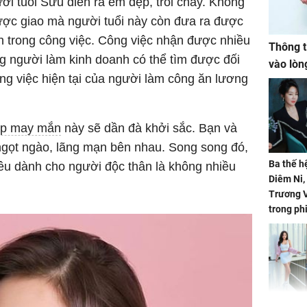
i tuổi Sửu diễn ra êm đẹp, trôi chảy. Không
được giao mà người tuổi này còn đưa ra được
h trong công việc. Công việc nhận được nhiều
Thông t
ững người làm kinh doanh có thể tìm được đối
vào lòn
ông việc hiện tại của người làm công ăn lương
áp may mắn
này sẽ dần đà khởi sắc. Bạn và
ngọt ngào, lãng mạn bên nhau. Song song đó,
Ba thế h
êu dành cho người độc thân là không nhiều
Diêm Ni
Trương V
trong ph