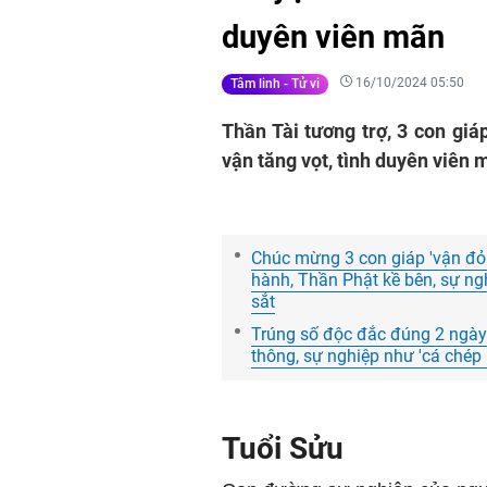
duyên viên mãn
16/10/2024 05:50
Tâm linh - Tử vi
Thần Tài tương trợ, 3 con giá
vận tăng vọt, tình duyên viên 
Chúc mừng 3 con giáp 'vận đỏ
hành, Thần Phật kề bên, sự ng
sắt
Trúng số độc đắc đúng 2 ngày l
thông, sự nghiệp như 'cá chép h
Tuổi Sửu