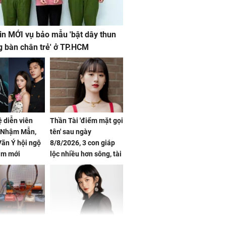
in MỚI vụ bảo mẫu 'bật dây thun
g bàn chân trẻ' ở TP.HCM
ệ diễn viên
Thần Tài 'điểm mặt gọi
, Nhậm Mẫn,
tên' sau ngày
ãn Ý hội ngộ
8/8/2026, 3 con giáp
im mới
lộc nhiều hơn sông, tài
vận sáng như trăng
Rằm, chính thức hết
khổ