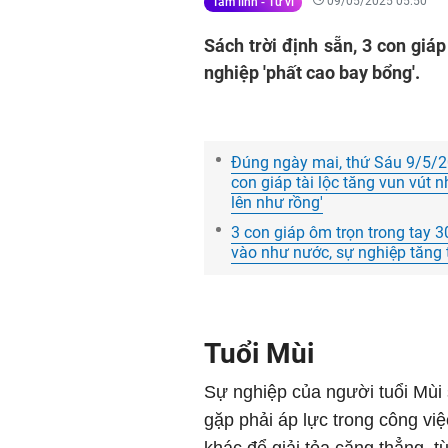
09/05/2025 05:50
Tâm linh - Tử vi
Sách trời định sẵn, 3 con giáp
nghiệp 'phất cao bay bổng'.
Đúng ngày mai, thứ Sáu 9/5/2025
con giáp tài lộc tăng vun vút n
lên như rồng'
3 con giáp ôm trọn trong tay 3
vào như nước, sự nghiệp tăng 
Tuổi Mùi
Sự nghiệp của người tuổi Mùi s
gặp phải áp lực trong công vi
khác để giải tỏa căng thẳng, t