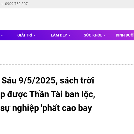
ine: 0909 750 307
G
GIẢI TRÍ
LÀM ĐẸP
SỨC KHỎE
DINH DƯ
 Sáu 9/5/2025, sách trời
áp được Thần Tài ban lộc,
, sự nghiệp 'phất cao bay