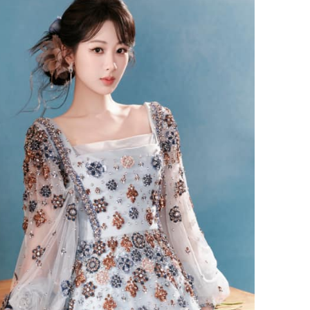
Lý Liên K
sau tin đ
cởi áo c
khỏe