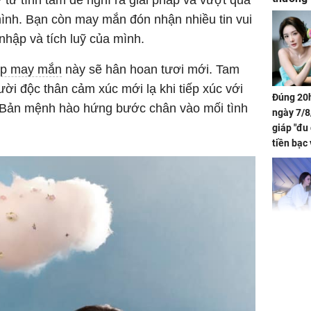
ình. Bạn còn may mắn đón nhận nhiều tin vui
nhập và tích luỹ của mình.
áp may mắn
này sẽ hân hoan tươi mới. Tam
ười độc thân cảm xúc mới lạ khi tiếp xúc với
Đúng 20h
 Bản mệnh hào hứng bước chân vào mối tình
ngày 7/8
giáp "đu
tiền bạc 
đón lộc 
tiền viê
Phát hiệ
chuyện t
tôi đòi 
sững sờ 
tôi buôn