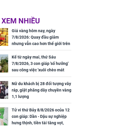
 XEM NHIỀU
Giá vàng hôm nay, ngày
7/8/2026: Quay đầu giảm
nhưng vẫn cao hơn thế giới trên
7 triệu đồng
Kể từ ngày mai, thứ Sáu
7/8/2026, 3 con giáp 'số hưởng'
sau công việc 'xuôi chèo mát
mái', tiền tài 'thu về như nước',
tình duyên viên mãn
Nữ du khách bị 28 đối tượng vây
ráp, giật phăng dây chuyền vàng
1,1 lượng
Tử vi thứ Bảy 8/8/2026 ocủa 12
con giáp: Dần - Dậu sự nghiệp
hưng thịnh, tiền tài tăng vọt,
Mão - Thân công việc bất trắc,