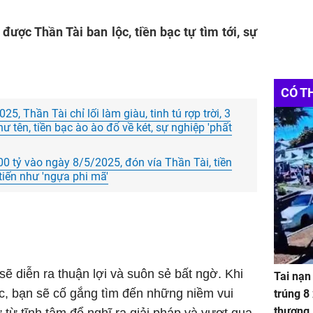
 được Thần Tài ban lộc, tiền bạc tự tìm tới, sự
CÓ T
, Thần Tài chỉ lối làm giàu, tinh tú rợp trời, 3
hư tên, tiền bạc ào ào đổ về két, sự nghiệp 'phất
00 tỷ vào ngày 8/5/2025, đón vía Thần Tài, tiền
tiến như 'ngựa phi mã'
ẽ diễn ra thuận lợi và suôn sẻ bất ngờ. Khi
Tai nạn
ệc, bạn sẽ cố gắng tìm đến những niềm vui
trúng 8
thương
ừ từ tĩnh tâm để nghĩ ra giải pháp và vượt qua