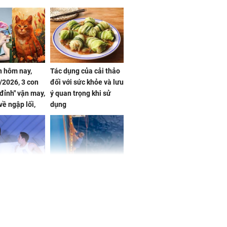
 hôm nay,
Tác dụng của cải thảo
/2026, 3 con
đối với sức khỏe và lưu
 đỉnh" vận may,
ý quan trọng khi sử
về ngập lối,
dụng
ấm no, tình
n mãn
n vợ giấu
Ngư dân mất tích đã
ừng có chồng,
được tìm thấy còn
ly hôn nhưng
sống sau 26 ngày lênh
khi nghe mẹ
đênh trên biển Thái
g câu này
Bình Dương