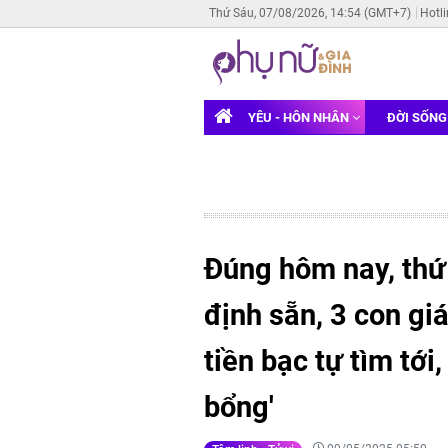
Thứ Sáu, 07/08/2026, 14:54 (GMT+7)
Hotl
YÊU - HÔN NHÂN
ĐỜI SỐN
Đúng hôm nay, thứ
định sẵn, 3 con gi
tiền bạc tự tìm tới
bổng'