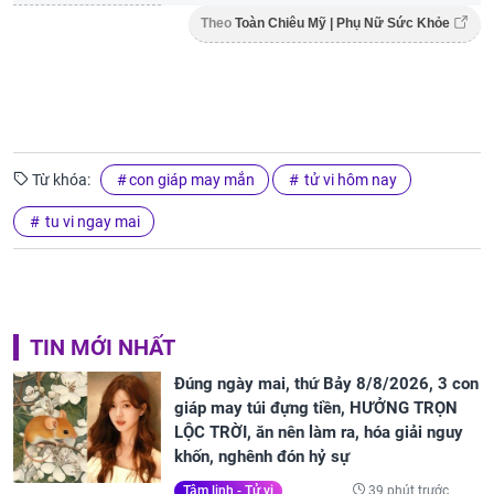
Theo
Toàn Chiêu Mỹ | Phụ Nữ Sức Khỏe
Từ khóa:
con giáp may mắn
tử vi hôm nay
tu vi ngay mai
TIN MỚI NHẤT
Đúng ngày mai, thứ Bảy 8/8/2026, 3 con
giáp may túi đựng tiền, HƯỞNG TRỌN
LỘC TRỜI, ăn nên làm ra, hóa giải nguy
khốn, nghênh đón hỷ sự
39 phút trước
Tâm linh - Tử vi