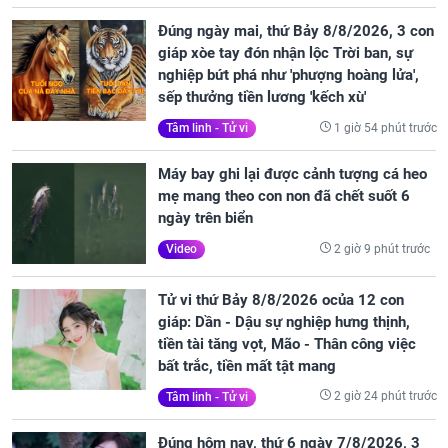
Đúng ngày mai, thứ Bảy 8/8/2026, 3 con
giáp xòe tay đón nhận lộc Trời ban, sự
nghiệp bứt phá như 'phượng hoàng lửa',
sếp thưởng tiền lương 'kếch xù'
1 giờ 54 phút trước
Tâm linh - Tử vi
Máy bay ghi lại được cảnh tượng cá heo
mẹ mang theo con non đã chết suốt 6
ngày trên biển
2 giờ 9 phút trước
Video
Tử vi thứ Bảy 8/8/2026 ocủa 12 con
giáp: Dần - Dậu sự nghiệp hưng thịnh,
tiền tài tăng vọt, Mão - Thân công việc
bất trắc, tiền mất tật mang
2 giờ 24 phút trước
Tâm linh - Tử vi
Đúng hôm nay, thứ 6 ngày 7/8/2026, 3