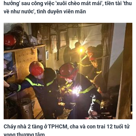
hưởng' sau công việc 'xuôi chèo mát mái', tiền tài 'thu
về như nước', tình duyên viên mãn
Cháy nhà 2 tầng ở TPHCM, cha và con trai 12 tuổi tử
vong thương tâm