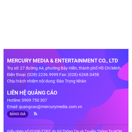
MERCURY MEDIA & ENTERTAINMENT CO., LTD
Trụ sở: 27 đường A4, phường Bảy Hiền, thành phố Hồ Chí Minh
Điện thoại: (028)-2236.9999 Fax: (028)-6268.0458
Chịu trách nhiệm nội dung: Đào Trọng Nhân
LIÊN HỆ QUẢNG CÁO
Hotline: 0909 750 307
Email:
quangcao@mercurymedia.com.vn
BẢNG GIÁ
Giấy phép số 02/GP-TTĐT do Sở Thông Tin và Truyền Thông Tp.HCM