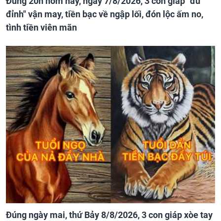
Đúng 20h hôm nay, ngày 7/8/2026, 3 con giáp "đu
đỉnh" vận may, tiền bạc về ngập lối, đón lộc ấm no,
tình tiền viên mãn
Đúng ngày mai, thứ Bảy 8/8/2026, 3 con giáp xòe tay