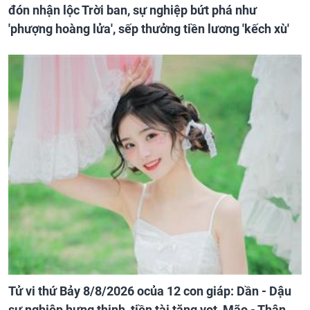
đón nhận lộc Trời ban, sự nghiệp bứt phá như
'phượng hoàng lửa', sếp thưởng tiền lương 'kếch xù'
Tử vi thứ Bảy 8/8/2026 ocủa 12 con giáp: Dần - Dậu
sự nghiệp hưng thịnh, tiền tài tăng vọt, Mão - Thân