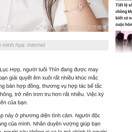
Tiết lộ 
chồng kh
biết có n
cuộc hô
nữa hay
 minh họa: Internet
Triệu Lộ
n Lục Hợp, người tuổi Thìn đang được may
phá khỏi
ạn giải quyết êm xuôi rất nhiều khúc mắc
ững bản hợp đồng, thương vụ hợp tác bế tắc
ông, trở nên trơn tru hơn rất nhiều. Việc ký
iến của bạn.
áp này ở phương diện tình cảm. Người độc
Thường x
 trạng của mình. Nhân duyên vượng giúp bạn
nấm sợi d
sẽ nhận 