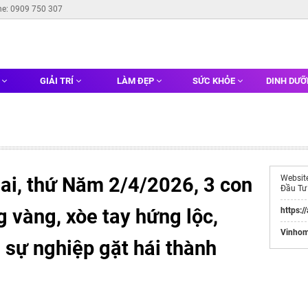
ne: 0909 750 307
G
GIẢI TRÍ
LÀM ĐẸP
SỨC KHỎE
DINH DƯ
i, thứ Năm 2/4/2026, 3 con
Websit
Đầu Tư
g vàng, xòe tay hứng lộc,
https:/
Vinhom
 sự nghiệp gặt hái thành