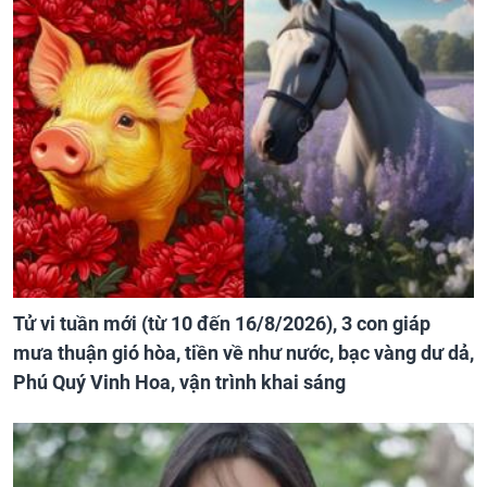
Tử vi tuần mới (từ 10 đến 16/8/2026), 3 con giáp
mưa thuận gió hòa, tiền về như nước, bạc vàng dư dả,
Phú Quý Vinh Hoa, vận trình khai sáng