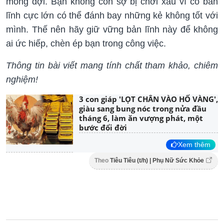
mong đợi. Bạn không còn sợ bị chơi xấu vì có bản
lĩnh cực lớn có thể đánh bay những kẻ không tốt với
mình. Thế nên hãy giữ vững bản lĩnh này để không
ai ức hiếp, chèn ép bạn trong công việc.
Thông tin bài viết mang tính chất tham khảo, chiêm
nghiệm!
3 con giáp 'LỌT CHÂN VÀO HỐ VÀNG',
giàu sang bung nóc trong nửa đầu
tháng 6, làm ăn vượng phát, một
bước đổi đời
Xem thêm
Theo
Tiêu Tiêu (t/h) | Phụ Nữ Sức Khỏe