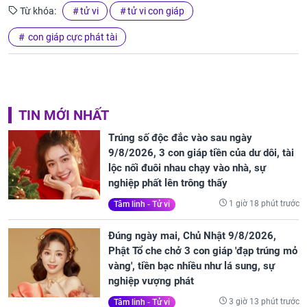
Từ khóa:
tử vi
tử vi con giáp
con giáp cực phát tài
TIN MỚI NHẤT
Trúng số độc đắc vào sau ngày
9/8/2026, 3 con giáp tiền của dư dôi, tài
lộc nối đuôi nhau chạy vào nhà, sự
nghiệp phất lên trông thấy
1 giờ 18 phút trước
Tâm linh - Tử vi
Đúng ngày mai, Chủ Nhật 9/8/2026,
Phật Tổ che chở 3 con giáp 'đạp trúng mỏ
vàng', tiền bạc nhiều như lá sung, sự
nghiệp vượng phát
3 giờ 13 phút trước
Tâm linh - Tử vi