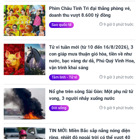
Phim Châu Tinh Trì đại thắng phòng vé,
doanh thu vượt 8.600 tỷ đồng
9 giờ 0 phút trước
Sao quốc tế
Tử vi tuần mới (từ 10 đến 16/8/2026), 3
con giáp mưa thuận gió hòa, tiền về như
nước, bạc vàng dư dả, Phú Quý Vinh Hoa,
vận trình khai sáng
9 giờ 3 phút trước
Tâm linh - Tử vi
Nổ ghe trên sông Sài Gòn: Một phụ nữ tử
vong, 3 người nhảy xuống nước
9 giờ 9 phút trước
Đời sống
TIN MỚI: Miền Bắc sắp nắng nóng diện
rộng, nhiệt độ ngoài trời có thể vượt 40