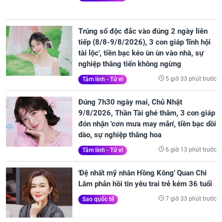
Trúng số độc đắc vào đúng 2 ngày liên
tiếp (8/8-9/8/2026), 3 con giáp 'lĩnh hội
tài lộc', tiền bạc kéo ùn ùn vào nhà, sự
nghiệp thăng tiến không ngừng
5 giờ 33 phút trước
Tâm linh - Tử vi
Đúng 7h30 ngày mai, Chủ Nhật
9/8/2026, Thần Tài ghé thăm, 3 con giáp
đón nhận 'cơn mưa may mắn', tiền bạc dồi
dào, sự nghiệp thăng hoa
6 giờ 13 phút trước
Tâm linh - Tử vi
'Đệ nhất mỹ nhân Hồng Kông' Quan Chi
Lâm phản hồi tin yêu trai trẻ kém 36 tuổi
7 giờ 33 phút trước
Sao quốc tế