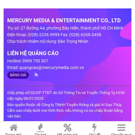
MERCURY MEDIA & ENTERTAINMENT CO., LTD
Trụ sở: 27 đường A4, phường Bảy Hiền, thành phố Hồ Chí Minh
Điện thoại: (028)-2236.9999 Fax: (028)-6268.0458
Chịu trách nhiệm nội dung: Đào Trọng Nhân
LIÊN HỆ QUẢNG CÁO
Hotline: 0909 750 307
Email:
quangcao@mercurymedia.com.vn
BẢNG GIÁ
Giấy phép số 02/GP-TTĐT do Sở Thông Tin và Truyền Thông Tp.HCM
cấp ngày 06/01/2025
Bản quyền thuộc về Công ty TNHH Truyền thông và giải trí Sao Thủy.
Cấm sao chép dưới mọi hình thức nếu không có sự chấp thuận bằng
văn bản.