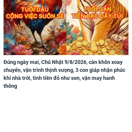
Đúng ngày mai, Chủ Nhật 9/8/2026, càn khôn xoay
chuyển, vận trình thịnh vượng, 3 con giáp nhận phúc
khí nhà trời, tình tiền đỏ như son, vận may hanh
thông