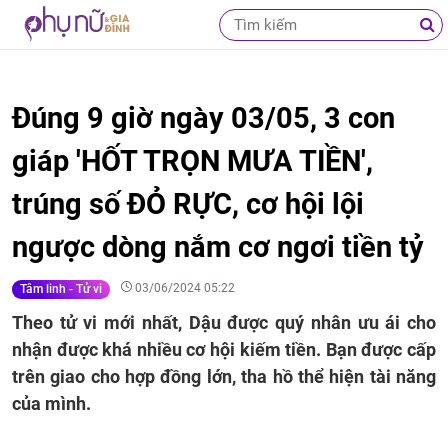
Đúng 9 giờ ngày 03/05, 3 con
giáp 'HỐT TRỌN MƯA TIỀN',
trúng số ĐỎ RỰC, cơ hội lội
ngược dòng nắm cơ ngơi tiền tỷ
03/06/2024 05:22
Tâm linh - Tử vi
Theo tử vi mới nhất, Dậu được quý nhân ưu ái cho
nhận được khá nhiều cơ hội kiếm tiền. Bạn được cấp
trên giao cho hợp đồng lớn, tha hồ thể hiện tài năng
của mình.