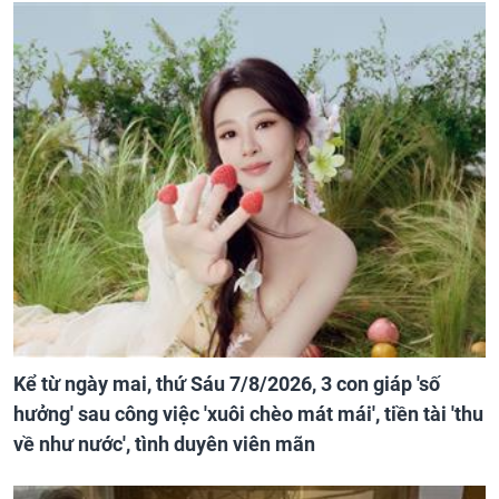
Kể từ ngày mai, thứ Sáu 7/8/2026, 3 con giáp 'số
hưởng' sau công việc 'xuôi chèo mát mái', tiền tài 'thu
về như nước', tình duyên viên mãn