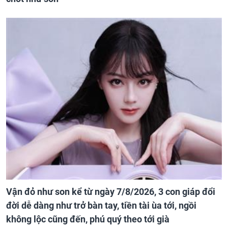
Vận đỏ như son kể từ ngày 7/8/2026, 3 con giáp đổi
đời dễ dàng như trở bàn tay, tiền tài ùa tới, ngồi
không lộc cũng đến, phú quý theo tới già