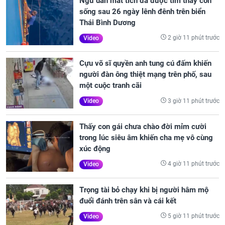
Ngư dân mất tích đã được tìm thấy còn
sống sau 26 ngày lênh đênh trên biển
Thái Bình Dương
2 giờ 11 phút trước
Video
Cựu võ sĩ quyền anh tung cú đấm khiến
người đàn ông thiệt mạng trên phố, sau
một cuộc tranh cãi
3 giờ 11 phút trước
Video
Thấy con gái chưa chào đời mỉm cười
trong lúc siêu âm khiến cha mẹ vô cùng
xúc động
4 giờ 11 phút trước
Video
Trọng tài bỏ chạy khi bị người hâm mộ
đuổi đánh trên sân và cái kết
5 giờ 11 phút trước
Video