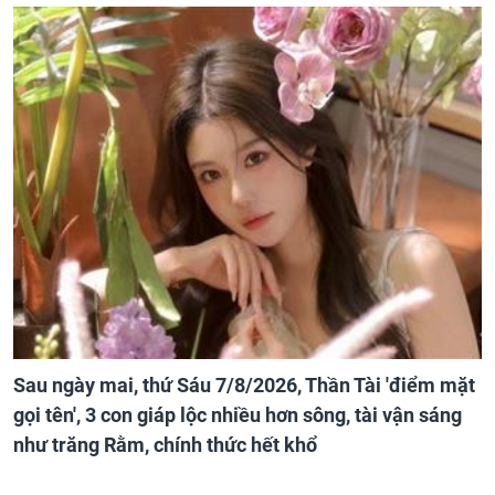
Sau ngày mai, thứ Sáu 7/8/2026, Thần Tài 'điểm mặt
gọi tên', 3 con giáp lộc nhiều hơn sông, tài vận sáng
như trăng Rằm, chính thức hết khổ