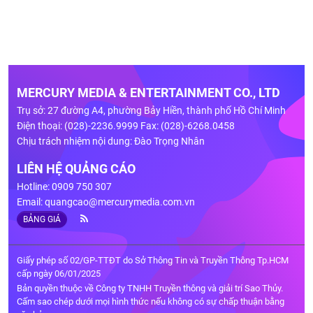
MERCURY MEDIA & ENTERTAINMENT CO., LTD
Trụ sở: 27 đường A4, phường Bảy Hiền, thành phố Hồ Chí Minh
Điện thoại: (028)-2236.9999 Fax: (028)-6268.0458
Chịu trách nhiệm nội dung: Đào Trọng Nhân
LIÊN HỆ QUẢNG CÁO
Hotline: 0909 750 307
Email:
quangcao@mercurymedia.com.vn
BẢNG GIÁ
Giấy phép số 02/GP-TTĐT do Sở Thông Tin và Truyền Thông Tp.HCM
cấp ngày 06/01/2025
Bản quyền thuộc về Công ty TNHH Truyền thông và giải trí Sao Thủy.
Cấm sao chép dưới mọi hình thức nếu không có sự chấp thuận bằng