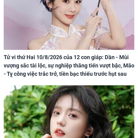
Tử vi thứ Hai 10/8/2026 của 12 con giáp: Dần - Mùi
vượng sắc tài lộc, sự nghiệp thăng tiến vượt bậc, Mão
- Tỵ công việc trắc trở, tiền bạc thiếu trước hụt sau