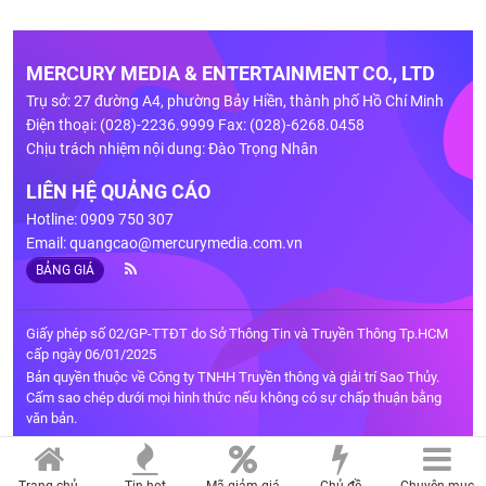
MERCURY MEDIA & ENTERTAINMENT CO., LTD
Trụ sở: 27 đường A4, phường Bảy Hiền, thành phố Hồ Chí Minh
Điện thoại: (028)-2236.9999 Fax: (028)-6268.0458
Chịu trách nhiệm nội dung: Đào Trọng Nhân
LIÊN HỆ QUẢNG CÁO
Hotline: 0909 750 307
Email:
quangcao@mercurymedia.com.vn
BẢNG GIÁ
Giấy phép số 02/GP-TTĐT do Sở Thông Tin và Truyền Thông Tp.HCM
cấp ngày 06/01/2025
Bản quyền thuộc về Công ty TNHH Truyền thông và giải trí Sao Thủy.
Cấm sao chép dưới mọi hình thức nếu không có sự chấp thuận bằng
văn bản.