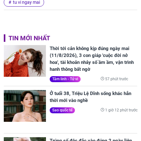
tu vi ngay mai
TIN MỚI NHẤT
Thời tới cản không kịp đúng ngày mai
(11/8/2026), 3 con giáp 'cuộc đời nở
hoa', tài khoản nhảy số ầm ầm, vận trình
hanh thông bất ngờ
57 phút trước
Tâm linh - Tử vi
Ở tuổi 38, Triệu Lệ Dĩnh sống khác hẳn
thời mới vào nghề
1 giờ 12 phút trước
Sao quốc tế
Trúng số độc đắc vào đúng 2 ngày liên