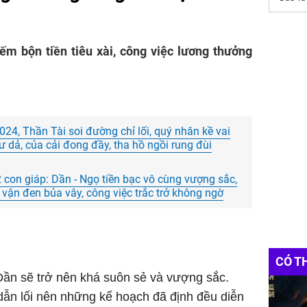
iếm bộn tiền tiêu xài, công việc lương thưởng
24, Thần Tài soi đường chỉ lối, quý nhân kề vai
dư dả, của cải đong đầy, tha hồ ngồi rung đùi
 con giáp: Dần - Ngọ tiền bạc vô cùng vượng sắc,
ân vận đen bủa vây, công việc trắc trở không ngờ
CÓ T
Dần sẽ trở nên khá suôn sẻ và vượng sắc.
ẫn lối nên những kế hoạch đã định đều diễn