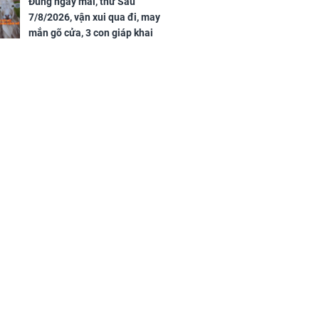
Đúng ngày mai, thứ Sáu
7/8/2026, vận xui qua đi, may
mắn gõ cửa, 3 con giáp khai
thông vận mệnh, tiền nhiều vô
kể, phước lộc đầy nhà, trúng số
độc đắc