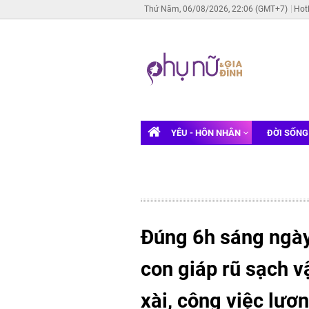
Thứ Năm, 06/08/2026, 22:06 (GMT+7)
Hot
YÊU - HÔN NHÂN
ĐỜI SỐN
Đúng 6h sáng ngày
con giáp rũ sạch vậ
xài, công việc lươ