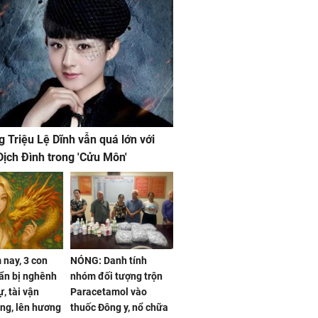
g Triệu Lệ Dĩnh vẫn quá lớn với
ịch Đình trong 'Cửu Môn'
nay, 3 con
NÓNG: Danh tính
ẩn bị nghênh
nhóm đối tượng trộn
, tài vận
Paracetamol vào
ng, lên hương
thuốc Đông y, nổ chữa