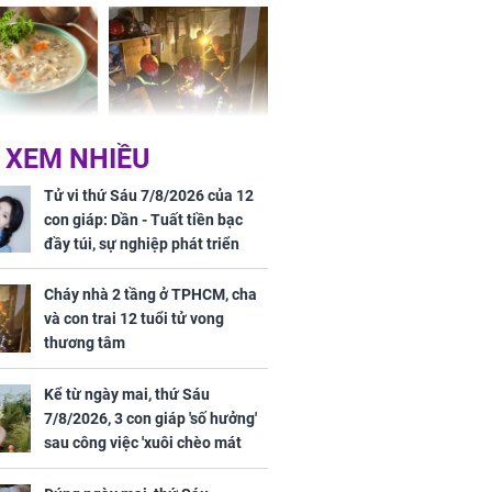
g hóa Phượng,
bách bệnh
 may mắn về
ức khỏe và
Cháy nhà 2 tầng ở
 XEM NHIỀU
 dụng đúng
TPHCM, cha và con
 hạt bình dân
trai 12 tuổi tử vong
Tử vi thứ Sáu 7/8/2026 của 12
thương tâm
con giáp: Dần - Tuất tiền bạc
đầy túi, sự nghiệp phát triển
hưng thịnh, Mão - Thân tài lộc
ảm đạm, mọi sự khó thành công
Cháy nhà 2 tầng ở TPHCM, cha
mỹ mãn
và con trai 12 tuổi tử vong
ng nam diễn
thương tâm
 ngữ gây phản
c khi than
Kể từ ngày mai, thứ Sáu
7/8/2026, 3 con giáp 'số hưởng'
sau công việc 'xuôi chèo mát
mái', tiền tài 'thu về như nước',
tình duyên viên mãn