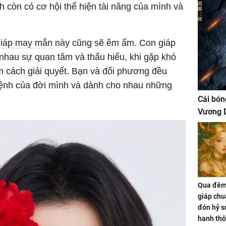
h còn có cơ hội thể hiện tài năng của mình và
giáp may mắn
này cũng sẽ êm ấm. Con giáp
nhau sự quan tâm và thấu hiểu, khi gặp khó
m cách giải quyết. Bạn và đối phương đều
mệnh của đời mình và dành cho nhau những
Cái bón
Vương D
Qua đêm 
giáp chu
đón hỷ sự
hanh thô