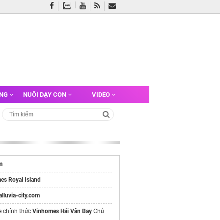
ỠNG
NUÔI DẠY CON
VIDEO
m
es Royal Island
/alluvia-city.com
e chính thức
Vinhomes Hải Vân Bay
Chủ