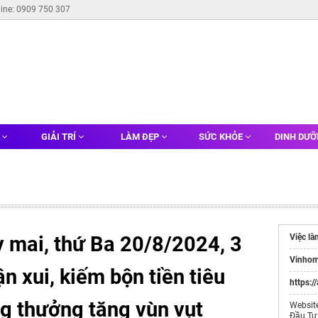
line: 0909 750 307
G
GIẢI TRÍ
LÀM ĐẸP
SỨC KHỎE
DINH DƯ
 mai, thứ Ba 20/8/2024, 3
Việc là
Vinhom
n xui, kiếm bộn tiền tiêu
https:/
ng thưởng tăng vùn vụt
Websit
Đầu Tư