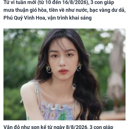
Tử vi tuần mới (từ 10 đến 16/8/2026), 3 con giáp
mưa thuận gió hòa, tiền về như nước, bạc vàng dư dả,
Phú Quý Vinh Hoa, vận trình khai sáng
Vận đỏ như son kể từ ngày 8/8/2026, 3 con giáp