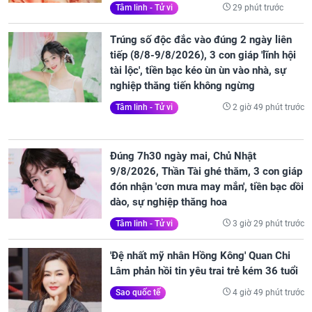
29 phút trước
Tâm linh - Tử vi
Trúng số độc đắc vào đúng 2 ngày liên
tiếp (8/8-9/8/2026), 3 con giáp 'lĩnh hội
tài lộc', tiền bạc kéo ùn ùn vào nhà, sự
nghiệp thăng tiến không ngừng
2 giờ 49 phút trước
Tâm linh - Tử vi
Đúng 7h30 ngày mai, Chủ Nhật
9/8/2026, Thần Tài ghé thăm, 3 con giáp
đón nhận 'cơn mưa may mắn', tiền bạc dồi
dào, sự nghiệp thăng hoa
3 giờ 29 phút trước
Tâm linh - Tử vi
'Đệ nhất mỹ nhân Hồng Kông' Quan Chi
Lâm phản hồi tin yêu trai trẻ kém 36 tuổi
4 giờ 49 phút trước
Sao quốc tế