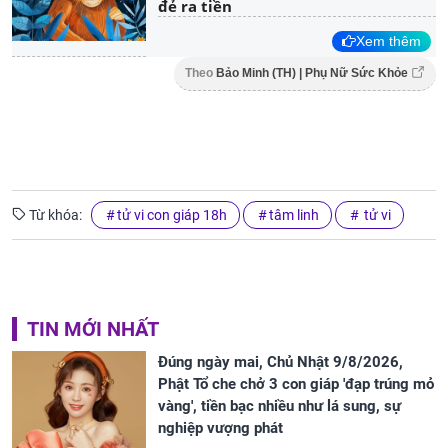
đẻ ra tiền
Xem thêm
Theo
Bảo Minh (TH) | Phụ Nữ Sức Khỏe
Từ khóa:
tử vi con giáp 18h
tâm linh
tử vi
TIN MỚI NHẤT
Đúng ngày mai, Chủ Nhật 9/8/2026,
Phật Tổ che chở 3 con giáp 'đạp trúng mỏ
vàng', tiền bạc nhiều như lá sung, sự
nghiệp vượng phát