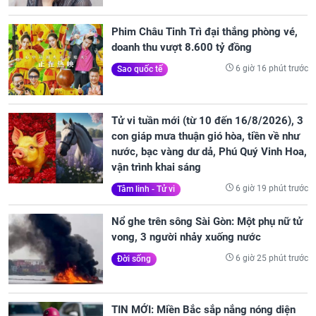
Phim Châu Tinh Trì đại thắng phòng vé,
doanh thu vượt 8.600 tỷ đồng
6 giờ 16 phút trước
Sao quốc tế
Tử vi tuần mới (từ 10 đến 16/8/2026), 3
con giáp mưa thuận gió hòa, tiền về như
nước, bạc vàng dư dả, Phú Quý Vinh Hoa,
vận trình khai sáng
6 giờ 19 phút trước
Tâm linh - Tử vi
Nổ ghe trên sông Sài Gòn: Một phụ nữ tử
vong, 3 người nhảy xuống nước
6 giờ 25 phút trước
Đời sống
TIN MỚI: Miền Bắc sắp nắng nóng diện