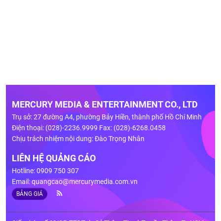
MERCURY MEDIA & ENTERTAINMENT CO., LTD
Trụ sở: 27 đường A4, phường Bảy Hiền, thành phố Hồ Chí Minh
Điện thoại: (028)-2236.9999 Fax: (028)-6268.0458
Chịu trách nhiệm nội dung: Đào Trọng Nhân
LIÊN HỆ QUẢNG CÁO
Hotline: 0909 750 307
Email:
quangcao@mercurymedia.com.vn
BẢNG GIÁ