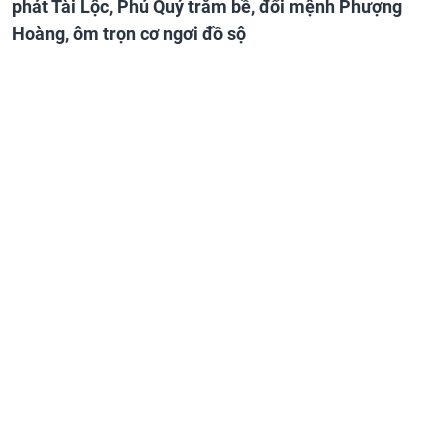
phát Tài Lộc, Phú Quý trăm bề, đổi mệnh Phượng
Hoàng, ôm trọn cơ ngơi đồ sộ