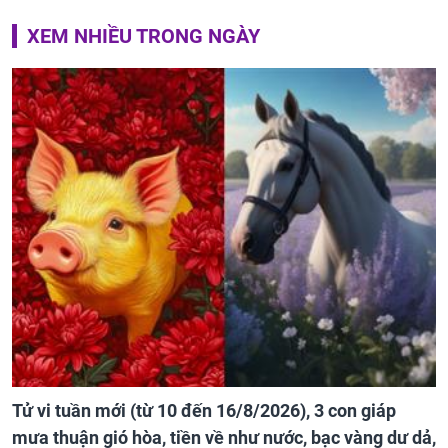
XEM NHIỀU TRONG NGÀY
Tử vi tuần mới (từ 10 đến 16/8/2026), 3 con giáp
mưa thuận gió hòa, tiền về như nước, bạc vàng dư dả,