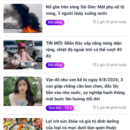
Nổ ghe trên sông Sài Gòn: Một phụ nữ tử
vong, 3 người nhảy xuống nước
2 giờ 35 phút trước
Đời sống
TIN MỚI: Miền Bắc sắp nắng nóng diện
rộng, nhiệt độ ngoài trời có thể vượt 40
độ
2 giờ 39 phút trước
Đời sống
Vận đỏ như son kể từ ngày 8/8/2026, 3
con giáp chẳng cần bon chen, đắc lộc
tiền vào như nước, sự nghiệp hanh thông
một bước lên hương đổi đời
2 giờ 44 phút trước
Tâm linh - Tử vi
Lợi ích sức khỏe và giá trị dinh dưỡng
của loại củ mọc dưới bùn quen thuộc