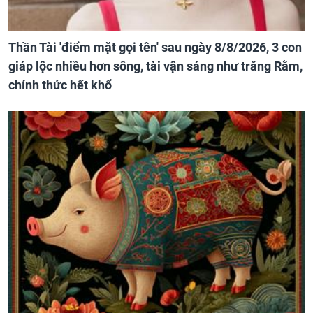
Thần Tài 'điểm mặt gọi tên' sau ngày 8/8/2026, 3 con
giáp lộc nhiều hơn sông, tài vận sáng như trăng Rằm,
chính thức hết khổ