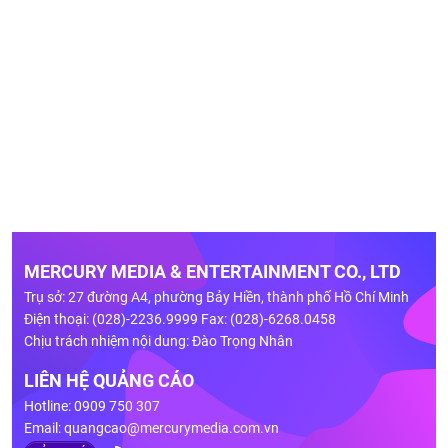
MERCURY MEDIA & ENTERTAINMENT CO., LTD
Trụ sở: 27 đường A4, phường Bảy Hiền, thành phố Hồ Chí Minh
Điện thoại: (028)-2236.9999 Fax: (028)-6268.0458
Chịu trách nhiệm nội dung: Đào Trọng Nhân
LIÊN HỆ QUẢNG CÁO
Hotline: 0909 750 307
Email:
quangcao@mercurymedia.com.vn