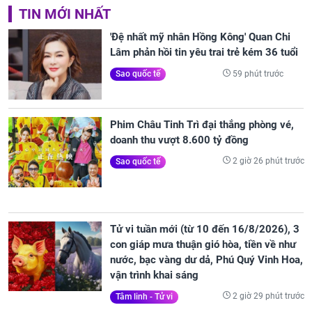
TIN MỚI NHẤT
'Đệ nhất mỹ nhân Hồng Kông' Quan Chi
Lâm phản hồi tin yêu trai trẻ kém 36 tuổi
59 phút trước
Sao quốc tế
Phim Châu Tinh Trì đại thắng phòng vé,
doanh thu vượt 8.600 tỷ đồng
2 giờ 26 phút trước
Sao quốc tế
Tử vi tuần mới (từ 10 đến 16/8/2026), 3
con giáp mưa thuận gió hòa, tiền về như
nước, bạc vàng dư dả, Phú Quý Vinh Hoa,
vận trình khai sáng
2 giờ 29 phút trước
Tâm linh - Tử vi