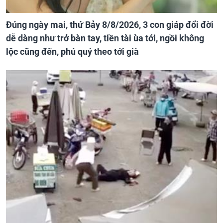
Đúng ngày mai, thứ Bảy 8/8/2026, 3 con giáp đổi đời
dễ dàng như trở bàn tay, tiền tài ùa tới, ngồi không
lộc cũng đến, phú quý theo tới già