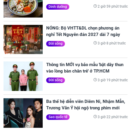
2 giờ 59 phút trước
Dinh dưỡng
NÓNG: Bộ VHTT&DL chọn phương án
nghỉ Tết Nguyên đán 2027 dài 7 ngày
3 giờ 8 phút trước
Đời sống
Thông tin MỚI vụ bảo mẫu 'bật dây thun
vào lòng bàn chân trẻ' ở TP.HCM
3 giờ 19 phút trước
Đời sống
Ba thế hệ diễn viên Diêm Ni, Nhậm Mẫn,
Trương Vãn Ý hội ngộ trong phim mới
3 giờ 22 phút trước
Sao quốc tế