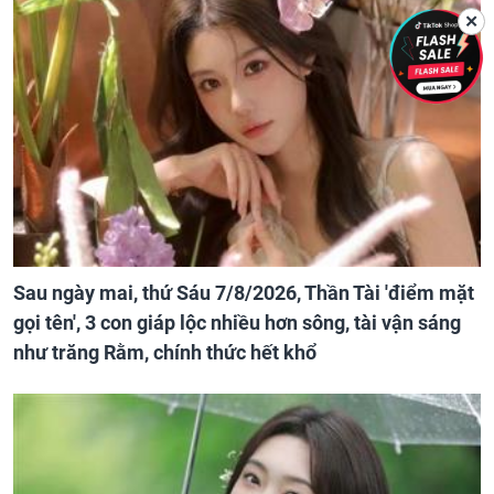
✕
Sau ngày mai, thứ Sáu 7/8/2026, Thần Tài 'điểm mặt
gọi tên', 3 con giáp lộc nhiều hơn sông, tài vận sáng
như trăng Rằm, chính thức hết khổ