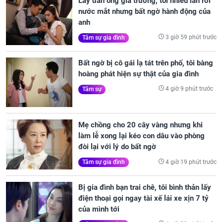
Lấy đàn ông gia trưởng, tôi nhiều lần rơi
nước mắt nhưng bất ngờ hành động của
anh
3 giờ 59 phút trước
Tâm sự gia đình
Bất ngờ bị cô gái lạ tát trên phố, tôi bàng
hoàng phát hiện sự thật của gia đình
4 giờ 9 phút trước
Tâm sự
Mẹ chồng cho 20 cây vàng nhưng khi
làm lễ xong lại kéo con dâu vào phòng
đòi lại với lý do bất ngờ
4 giờ 19 phút trước
Tâm sự gia đình
Bị gia đình bạn trai chê, tôi bình thản lấy
điện thoại gọi ngay tài xế lái xe xịn 7 tỷ
của mình tới