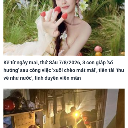
Kể từ ngày mai, thứ Sáu 7/8/2026, 3 con giáp 'số
hưởng' sau công việc 'xuôi chèo mát mái', tiền tài 'thu
về như nước', tình duyên viên mãn