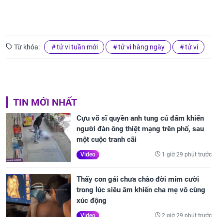
Từ khóa:
tử vi tuần mới
tử vi hàng ngày
tử vi
TIN MỚI NHẤT
Cựu võ sĩ quyền anh tung cú đấm khiến
người đàn ông thiệt mạng trên phố, sau
một cuộc tranh cãi
1 giờ 29 phút trước
Video
Thấy con gái chưa chào đời mỉm cười
trong lúc siêu âm khiến cha mẹ vô cùng
xúc động
2 giờ 29 phút trước
Video