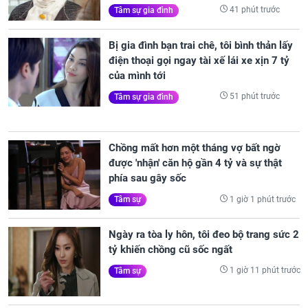
41 phút trước
Tâm sự gia đình
Bị gia đình bạn trai chê, tôi bình thản lấy
điện thoại gọi ngay tài xế lái xe xịn 7 tỷ
của mình tới
51 phút trước
Tâm sự gia đình
Chồng mất hơn một tháng vợ bất ngờ
được 'nhận' căn hộ gần 4 tỷ và sự thật
phía sau gây sốc
1 giờ 1 phút trước
Tâm sự
Ngày ra tòa ly hôn, tôi đeo bộ trang sức 2
tỷ khiến chồng cũ sốc ngất
1 giờ 11 phút trước
Tâm sự