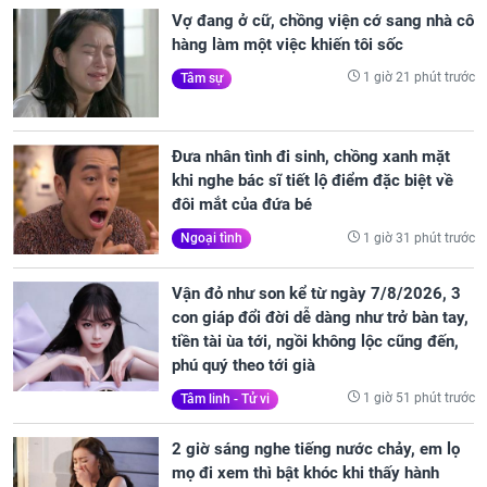
Vợ đang ở cữ, chồng viện cớ sang nhà cô
hàng làm một việc khiến tôi sốc
1 giờ 21 phút trước
Tâm sự
Đưa nhân tình đi sinh, chồng xanh mặt
khi nghe bác sĩ tiết lộ điểm đặc biệt về
đôi mắt của đứa bé
1 giờ 31 phút trước
Ngoại tình
Vận đỏ như son kể từ ngày 7/8/2026, 3
con giáp đổi đời dễ dàng như trở bàn tay,
tiền tài ùa tới, ngồi không lộc cũng đến,
phú quý theo tới già
1 giờ 51 phút trước
Tâm linh - Tử vi
2 giờ sáng nghe tiếng nước chảy, em lọ
mọ đi xem thì bật khóc khi thấy hành