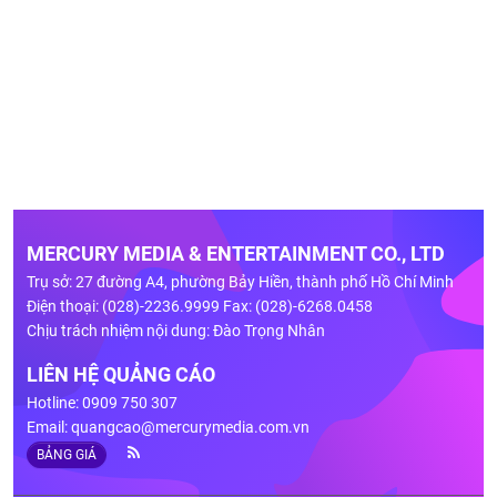
MERCURY MEDIA & ENTERTAINMENT CO., LTD
Trụ sở: 27 đường A4, phường Bảy Hiền, thành phố Hồ Chí Minh
Điện thoại: (028)-2236.9999 Fax: (028)-6268.0458
Chịu trách nhiệm nội dung: Đào Trọng Nhân
LIÊN HỆ QUẢNG CÁO
Hotline: 0909 750 307
Email:
quangcao@mercurymedia.com.vn
BẢNG GIÁ