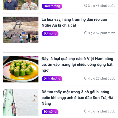
3 giờ 46 phút trước
Hậu trường
Lũ bủa vây, hàng trăm hộ dân rẻo cao
Nghệ An bị chia cắt
3 giờ 57 phút trước
Đời sống
Đây là loại quả chợ nào ở Việt Nam cũng
có, ăn vào mang lại nhiều công dụng bất
ngờ
4 giờ 20 phút trước
Dinh dưỡng
Đã tìm thấy một trong 3 cô gái bị sóng
cuốn khi chụp ảnh ở bán đảo Sơn Trà, Đà
Nẵng
4 giờ 49 phút trước
Đời sống