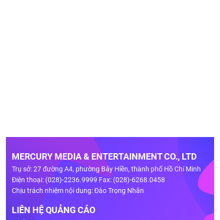
MERCURY MEDIA & ENTERTAINMENT CO., LTD
Trụ sở: 27 đường A4, phường Bảy Hiền, thành phố Hồ Chí Minh
Điện thoại: (028)-2236.9999 Fax: (028)-6268.0458
Chịu trách nhiệm nội dung: Đào Trọng Nhân
LIÊN HỆ QUẢNG CÁO