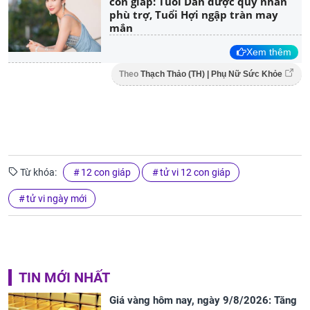
con giáp: Tuổi Dần được quý nhân
phù trợ, Tuổi Hợi ngập tràn may
mắn
Xem thêm
Theo
Thạch Thảo (TH) | Phụ Nữ Sức Khỏe
Từ khóa:
12 con giáp
tử vi 12 con giáp
tử vi ngày mới
TIN MỚI NHẤT
Giá vàng hôm nay, ngày 9/8/2026: Tăng