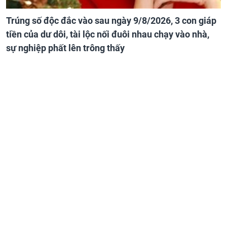
Trúng số độc đắc vào sau ngày 9/8/2026, 3 con giáp
tiền của dư dôi, tài lộc nối đuôi nhau chạy vào nhà,
sự nghiệp phất lên trông thấy