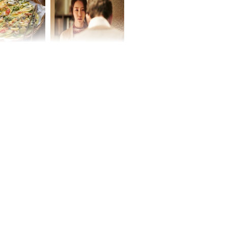
chất đầy kho
ờ loại rau chỉ
Vừa ly hôn, vợ cũ sinh
 ở chợ lại có
đứa con giống mình
ng dụng tốt
như đúc nhưng bí mật
khỏe
phía sau gây sốc
ứ Sáu
 của 12 con
 - Tuất tiền
túi, sự nghiệp
ển hưng thịnh,