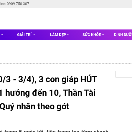
line: 0909 750 307
G
GIẢI TRÍ
LÀM ĐẸP
SỨC KHỎE
DINH DƯ
0/3 - 3/4), 3 con giáp HÚT
1 hưởng đến 10, Thần Tài
 Quý nhân theo gót
i trong 5 ngày tới, tiền trong tay tăng nhanh