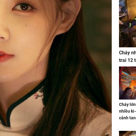
Cháy nh
trai 12
Cháy lớn
nhiều ki-
cảnh tan