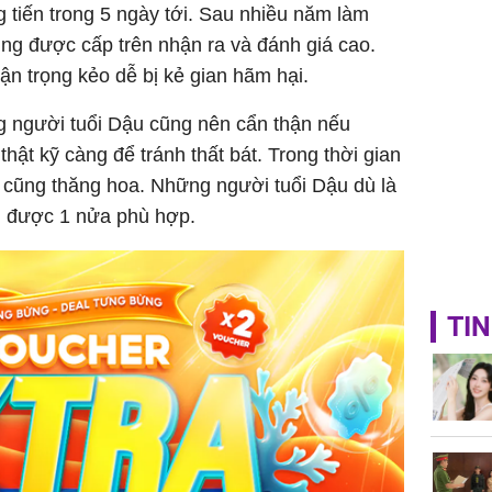
g tiến trong 5 ngày tới. Sau nhiều năm làm
Mão - Th
ũng được cấp trên nhận ra và đánh giá cao.
đạm, mọi
công mỹ
ận trọng kẻo dễ bị kẻ gian hãm hại.
g người tuổi Dậu cũng nên cẩn thận nếu
hật kỹ càng để tránh thất bát. Trong thời gian
 cũng thăng hoa. Những người tuổi Dậu dù là
m được 1 nửa phù hợp.
TIN