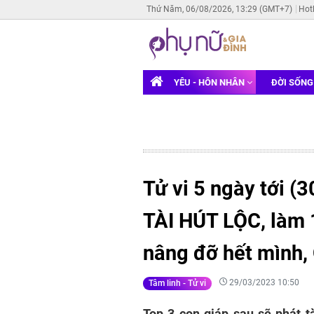
Thứ Năm, 06/08/2026, 13:29 (GMT+7)
Hot
YÊU - HÔN NHÂN
ĐỜI SỐN
Tử vi 5 ngày tới (3
TÀI HÚT LỘC, làm 
nâng đỡ hết mình,
29/03/2023 10:50
Tâm linh - Tử vi
Top 3 con giáp sau sẽ phát tà