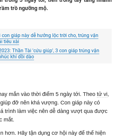
trầm trồ ngưỡng mộ.
3 con giáp này dễ hưởng lộc trời cho, trúng vận
 tiêu xài
023: Thần Tài 'cứu giúp', 3 con giáp trúng vận
phúc khí dồi dào
may mắn vào thời điểm 5 ngày tới. Theo
tử vi
,
n giúp đỡ nên khá vượng. Con giáp này có
quá trình làm việc nên dễ dàng vượt qua được
c mắt.
in hơn. Hãy tận dụng cơ hội này để thể hiện