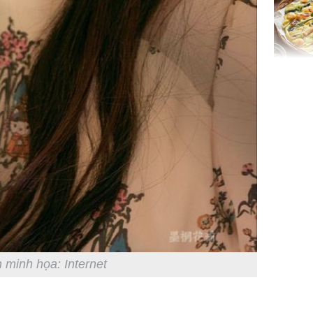
Không ng
vài nghìn
nhiều cô
cho sức 
Tử vi th
 minh họa: Internet
7/8/2026
giáp: Dần
bạc đầy 
phát tri