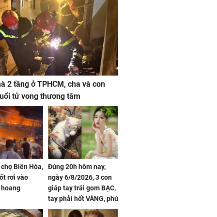
à 2 tầng ở TPHCM, cha và con
 tuổi tử vong thương tâm
 chợ Biên Hòa,
Đúng 20h hôm nay,
ốt rơi vào
ngày 6/8/2026, 3 con
 hoang
giáp tay trái gom BẠC,
tay phải hốt VÀNG, phú
quý ngập nhà, của cải