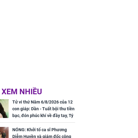
ân tài lộc ảm
 sự khó thành
 mãn
 XEM NHIỀU
Tử vi thứ Năm 6/8/2026 của 12
con giáp: Dần - Tuất bội thu tiền
bạc, đón phúc khí về đầy tay, Tý
- Mão công việc khó khăn, tiền
bạc đội nón ra đi
NÓNG: Khởi tố ca sĩ Phương
Diễm Huyền và giám đốc công