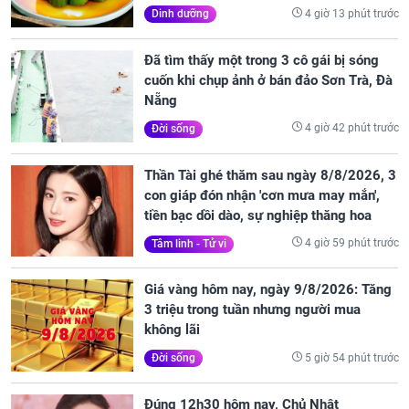
4 giờ 13 phút trước
Dinh dưỡng
Đã tìm thấy một trong 3 cô gái bị sóng
cuốn khi chụp ảnh ở bán đảo Sơn Trà, Đà
Nẵng
4 giờ 42 phút trước
Đời sống
Thần Tài ghé thăm sau ngày 8/8/2026, 3
con giáp đón nhận 'cơn mưa may mắn',
tiền bạc dồi dào, sự nghiệp thăng hoa
4 giờ 59 phút trước
Tâm linh - Tử vi
Giá vàng hôm nay, ngày 9/8/2026: Tăng
3 triệu trong tuần nhưng người mua
không lãi
5 giờ 54 phút trước
Đời sống
Đúng 12h30 hôm nay, Chủ Nhật