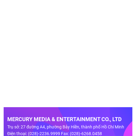
MERCURY MEDIA & ENTERTAINMENT CO., LTD
Trụ sở: 27 đường A4, phường Bảy Hiền, thành phố Hồ Chí Minh
Điện thoại: (028)-2236.9999 Fax: (028)-6268.0458