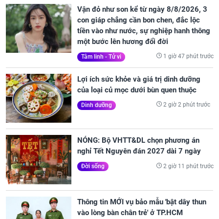
Vận đỏ như son kể từ ngày 8/8/2026, 3
con giáp chẳng cần bon chen, đắc lộc
tiền vào như nước, sự nghiệp hanh thông
một bước lên hương đổi đời
1 giờ 47 phút trước
Tâm linh - Tử vi
Lợi ích sức khỏe và giá trị dinh dưỡng
của loại củ mọc dưới bùn quen thuộc
2 giờ 2 phút trước
Dinh dưỡng
NÓNG: Bộ VHTT&DL chọn phương án
nghỉ Tết Nguyên đán 2027 dài 7 ngày
2 giờ 11 phút trước
Đời sống
Thông tin MỚI vụ bảo mẫu 'bật dây thun
vào lòng bàn chân trẻ' ở TP.HCM