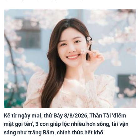
Kể từ ngày mai, thứ Bảy 8/8/2026, Thần Tài 'điểm
mặt gọi tên', 3 con giáp lộc nhiều hơn sông, tài vận
sáng như trăng Rằm, chính thức hết khổ