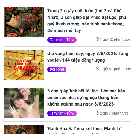
Trong 2 ngày cuối tuần (thứ 7 và Chủ
Nhật), 3 con giáp đại Phúc đại Lộc, phú
quý thịnh vượng, vận trình hanh thông,
đếm tiền mỏi tay
1 giờ 42 phút trước
Tâm linh - Tử vi
Giá vàng hôm nay, ngày 8/8/2026: Tăng
vọt lên 144 triệu đồng/lượng
1 giờ 57 phút trước
Đời sống
3 con giáp 'lĩnh hội tài lộc', tiền bạc kéo
ùn ùn vào nhà, sự nghiệp thăng tiến
không ngừng sau ngày 8/8/2026
2 giờ 7 phút trước
Tâm linh - Tử vi
'Bách Hoa Sát' vừa kết thúc, Mạnh Tử