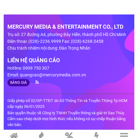
MERCURY MEDIA & ENTERTAINMENT CO., LTD
Trụ sở: 27 đường A4, phường Bảy Hiền, thành phố Hồ Chí Minh
Điện thoại: (028)-2236.9999 Fax: (028)-6268.0458
Chịu trách nhiệm nội dung: Đào Trọng Nhân
LIÊN HỆ QUẢNG CÁO
Hotline: 0909 750 307
Email:
quangcao@mercurymedia.com.vn
BẢNG GIÁ
Giấy phép số 02/GP-TTĐT do Sở Thông Tin và Truyền Thông Tp.HCM
cấp ngày 06/01/2025
Bản quyền thuộc về Công ty TNHH Truyền thông và giải trí Sao Thủy.
Cấm sao chép dưới mọi hình thức nếu không có sự chấp thuận bằng
văn bản.