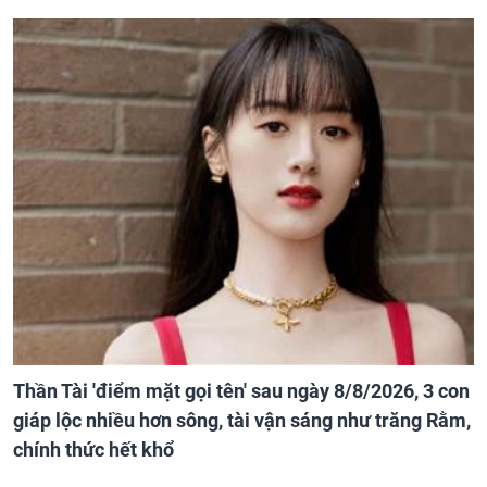
Thần Tài 'điểm mặt gọi tên' sau ngày 8/8/2026, 3 con
giáp lộc nhiều hơn sông, tài vận sáng như trăng Rằm,
chính thức hết khổ