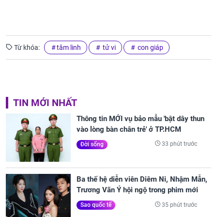
Từ khóa:
tâm linh
tử vi
con giáp
TIN MỚI NHẤT
Thông tin MỚI vụ bảo mẫu 'bật dây thun
vào lòng bàn chân trẻ' ở TP.HCM
33 phút trước
Đời sống
Ba thế hệ diễn viên Diêm Ni, Nhậm Mẫn,
Trương Vãn Ý hội ngộ trong phim mới
35 phút trước
Sao quốc tế