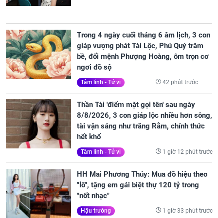
Trong 4 ngày cuối tháng 6 âm lịch, 3 con
giáp vượng phát Tài Lộc, Phú Quý trăm
bề, đổi mệnh Phượng Hoàng, ôm trọn cơ
ngơi đồ sộ
42 phút trước
Tâm linh - Tử vi
Thần Tài 'điểm mặt gọi tên' sau ngày
8/8/2026, 3 con giáp lộc nhiều hơn sông,
tài vận sáng như trăng Rằm, chính thức
hết khổ
1 giờ 12 phút trước
Tâm linh - Tử vi
HH Mai Phương Thúy: Mua đồ hiệu theo
"lô", tặng em gái biệt thự 120 tỷ trong
"nốt nhạc"
1 giờ 33 phút trước
Hậu trường