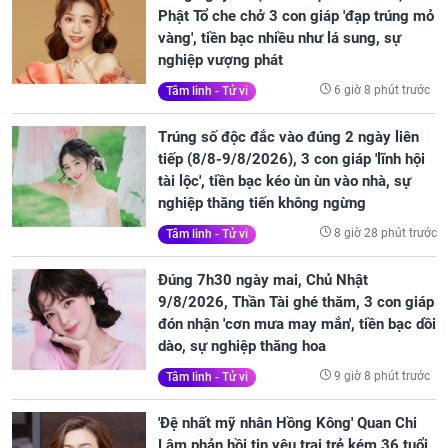
Phật Tổ che chở 3 con giáp 'đạp trúng mỏ
vàng', tiền bạc nhiều như lá sung, sự
nghiệp vượng phát
6 giờ 8 phút trước
Tâm linh - Tử vi
Trúng số độc đắc vào đúng 2 ngày liên
tiếp (8/8-9/8/2026), 3 con giáp 'lĩnh hội
tài lộc', tiền bạc kéo ùn ùn vào nhà, sự
nghiệp thăng tiến không ngừng
8 giờ 28 phút trước
Tâm linh - Tử vi
Đúng 7h30 ngày mai, Chủ Nhật
9/8/2026, Thần Tài ghé thăm, 3 con giáp
đón nhận 'cơn mưa may mắn', tiền bạc dồi
dào, sự nghiệp thăng hoa
9 giờ 8 phút trước
Tâm linh - Tử vi
'Đệ nhất mỹ nhân Hồng Kông' Quan Chi
Lâm phản hồi tin yêu trai trẻ kém 36 tuổi