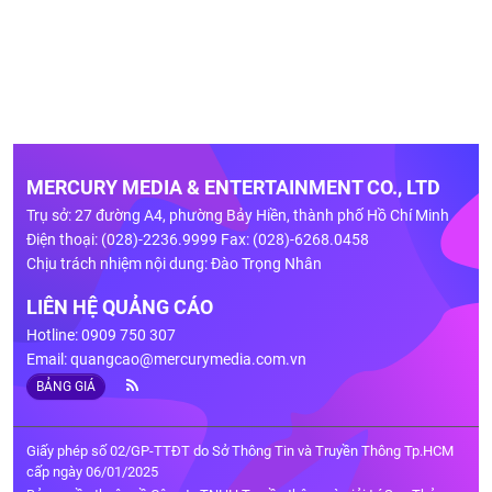
MERCURY MEDIA & ENTERTAINMENT CO., LTD
Trụ sở: 27 đường A4, phường Bảy Hiền, thành phố Hồ Chí Minh
Điện thoại: (028)-2236.9999 Fax: (028)-6268.0458
Chịu trách nhiệm nội dung: Đào Trọng Nhân
LIÊN HỆ QUẢNG CÁO
Hotline: 0909 750 307
Email:
quangcao@mercurymedia.com.vn
BẢNG GIÁ
Giấy phép số 02/GP-TTĐT do Sở Thông Tin và Truyền Thông Tp.HCM
cấp ngày 06/01/2025