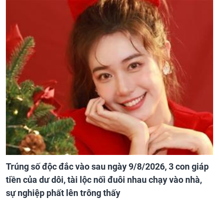
Trúng số độc đắc vào sau ngày 9/8/2026, 3 con giáp
tiền của dư dôi, tài lộc nối đuôi nhau chạy vào nhà,
sự nghiệp phất lên trông thấy