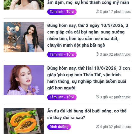
ảm đạm, mọi sự khó thành công mỹ mãn
3 giờ 17 phút trước
Tâm linh - Tử vi
Đúng hôm nay, thứ 2 ngày 10/9/2026, 3
con giáp của cải bạt ngàn, sung sướng
nhiều tiền, liên tục sắm xe mua đất,
chuyển mình đột phá bất ngờ
3 giờ 32 phút trước
Tâm linh - Tử vi
Đúng hôm nay, thứ Hai 10/8/2026, 3 con
giáp 'phú quý hơn Thần Tài', vận trình
hanh thông, sự nghiệp 'thuận buồm xuôi
gió' hơn người
3 giờ 42 phút trước
Tâm linh - Tử vi
Ăn đu đủ khi bụng đói buổi sáng, cơ thể
sẽ thay đổi ra sao?
4 giờ 32 phút trước
Dinh dưỡng