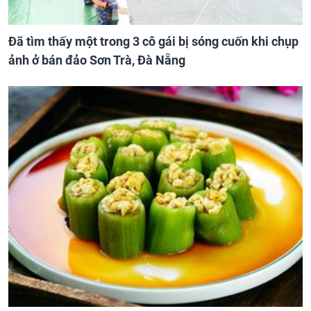
Đã tìm thấy một trong 3 cô gái bị sóng cuốn khi chụp
ảnh ở bán đảo Sơn Trà, Đà Nẵng