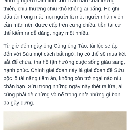
Những người cầm tinh con Trâu bản chất lương
thiện, chịu thương chịu khó không ai bằng. Họ ghi
dấu ấn trong mắt mọi người là một người nhân viên
cần mẫn nên được cấp trên cưng chiều, tiền tài cứ
thế kiếm ra dễ dàng, ngày một nhiều.
Từ giờ đến ngày ông Công ông Táo, tài lộc sẽ ập
đến với Sửu một cách bất ngờ, họ có thể sẽ mua két
sắt để chứa, tha hồ tận hưởng cuộc sống giàu sang,
hạnh phúc. Chính giai đoạn này là giai đoạn để Sửu
bộc lộ tài năng tiềm ẩn, không còn trở ngại nào níu
chân bạn. Sửu trong những ngày này thét ra lửa, ai
cũng phải dè chừng và nể trọng nhờ những gì bạn
đã gây dựng.