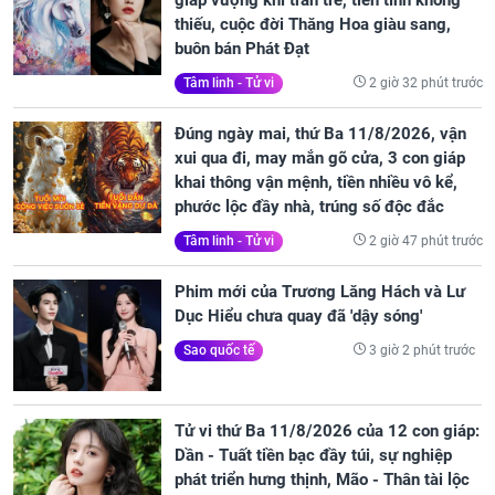
giáp vượng khí tràn trề, tiền tình không
thiếu, cuộc đời Thăng Hoa giàu sang,
buôn bán Phát Đạt
2 giờ 32 phút trước
Tâm linh - Tử vi
Đúng ngày mai, thứ Ba 11/8/2026, vận
xui qua đi, may mắn gõ cửa, 3 con giáp
khai thông vận mệnh, tiền nhiều vô kể,
phước lộc đầy nhà, trúng số độc đắc
2 giờ 47 phút trước
Tâm linh - Tử vi
Phim mới của Trương Lăng Hách và Lư
Dục Hiểu chưa quay đã 'dậy sóng'
3 giờ 2 phút trước
Sao quốc tế
Tử vi thứ Ba 11/8/2026 của 12 con giáp:
Dần - Tuất tiền bạc đầy túi, sự nghiệp
phát triển hưng thịnh, Mão - Thân tài lộc