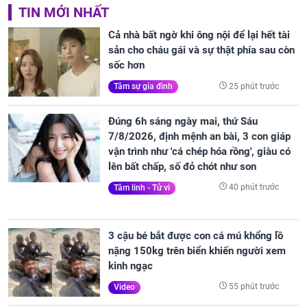
TIN MỚI NHẤT
Cả nhà bất ngờ khi ông nội để lại hết tài
sản cho cháu gái và sự thật phía sau còn
sốc hơn
25 phút trước
Tâm sự gia đình
Đúng 6h sáng ngày mai, thứ Sáu
7/8/2026, định mệnh an bài, 3 con giáp
vận trình như 'cá chép hóa rồng', giàu có
lên bất chấp, số đỏ chót như son
40 phút trước
Tâm linh - Tử vi
3 cậu bé bắt được con cá mú khổng lồ
nặng 150kg trên biển khiến người xem
kinh ngạc
55 phút trước
Video