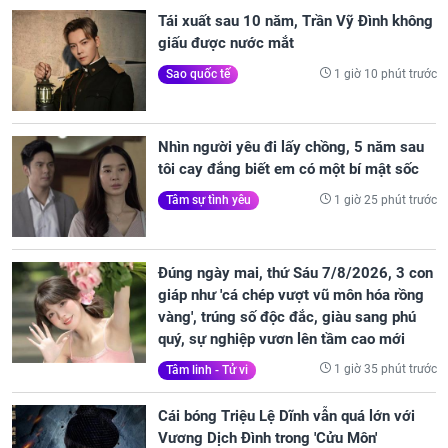
Tái xuất sau 10 năm, Trần Vỹ Đình không
giấu được nước mắt
1 giờ 10 phút trước
Sao quốc tế
Nhìn người yêu đi lấy chồng, 5 năm sau
tôi cay đắng biết em có một bí mật sốc
1 giờ 25 phút trước
Tâm sự tình yêu
Đúng ngày mai, thứ Sáu 7/8/2026, 3 con
giáp như 'cá chép vượt vũ môn hóa rồng
vàng', trúng số độc đắc, giàu sang phú
quý, sự nghiệp vươn lên tầm cao mới
1 giờ 35 phút trước
Tâm linh - Tử vi
Cái bóng Triệu Lệ Dĩnh vẫn quá lớn với
Vương Dịch Đình trong 'Cửu Môn'