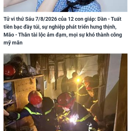
Tử vi thứ Sáu 7/8/2026 của 12 con giáp: Dần - Tuất
tiền bạc đầy túi, sự nghiệp phát triển hưng thịnh,
Mão - Thân tài lộc ảm đạm, mọi sự khó thành công
mỹ mãn