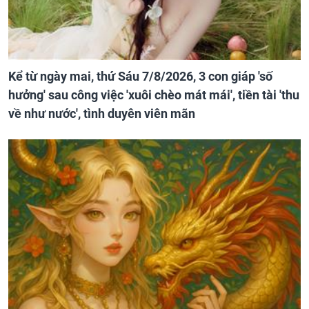
Kể từ ngày mai, thứ Sáu 7/8/2026, 3 con giáp 'số
hưởng' sau công việc 'xuôi chèo mát mái', tiền tài 'thu
về như nước', tình duyên viên mãn