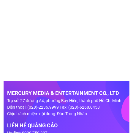
MERCURY MEDIA & ENTERTAINMENT CO., LTD
Trụ sở: 27 đường A4, phường Bảy Hiền, thành phố Hồ Chí Minh
Điện thoại: (028)-2236.9999 Fax: (028)-6268.0458
Chịu trách nhiệm nội dung: Đào Trọng Nhân
LIÊN HỆ QUẢNG CÁO