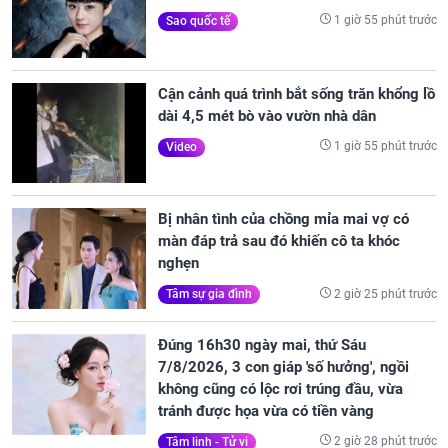
1 giờ 55 phút trước
Sao quốc tế
Cận cảnh quá trình bắt sống trăn khổng lồ
dài 4,5 mét bò vào vườn nhà dân
1 giờ 55 phút trước
Video
Bị nhân tình của chồng mỉa mai vợ có
màn đáp trả sau đó khiến cô ta khóc
nghẹn
2 giờ 25 phút trước
Tâm sự gia đình
Đúng 16h30 ngày mai, thứ Sáu
7/8/2026, 3 con giáp 'số hưởng', ngồi
không cũng có lộc rơi trúng đầu, vừa
tránh được họa vừa có tiền vàng
2 giờ 28 phút trước
Tâm linh - Tử vi