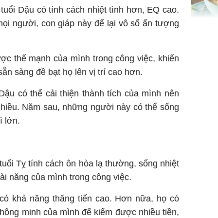
 tuổi Dậu có tính cách nhiệt tình hơn, EQ cao.
 mọi người, con giáp này để lại vô số ấn tượng
Giá trị s
cách sử
của loại
ược thế mạnh của mình trong công việc, khiến
ẵn sàng đề bạt họ lên vị trí cao hơn.
Dậu có thể cải thiện thành tích của mình nên
 nhiều. Năm sau, những người này có thể sống
Chân du
ì lớn.
viên Hoa
ứng ngượ
nghèo
tuổi Tỵ tính cách ôn hòa lạ thường, sống nhiệt
 tài năng của mình trong công việc.
 có khả năng thăng tiến cao. Hơn nữa, họ có
thông minh của mình để kiếm được nhiều tiền,