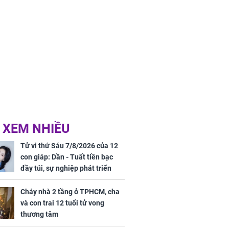
 XEM NHIỀU
Tử vi thứ Sáu 7/8/2026 của 12
con giáp: Dần - Tuất tiền bạc
đầy túi, sự nghiệp phát triển
hưng thịnh, Mão - Thân tài lộc
ảm đạm, mọi sự khó thành công
Cháy nhà 2 tầng ở TPHCM, cha
mỹ mãn
và con trai 12 tuổi tử vong
thương tâm