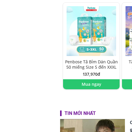
Penbose Tã Bỉm Dán Quần
T
50 miếng Size S đến XXXL
137,970đ
Mua ngay
TIN MỚI NHẤT
C
g