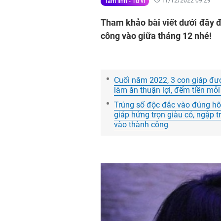
11/12/2022 09:29
Tâm linh - Tử vi
Tham khảo bài viết dưới đây đ
công vào giữa tháng 12 nhé!
Cuối năm 2022, 3 con giáp đượ
làm ăn thuận lợi, đếm tiền mỏ
Trúng số độc đắc vào đúng hôm
giáp hứng trọn giàu có, ngập 
vào thành công