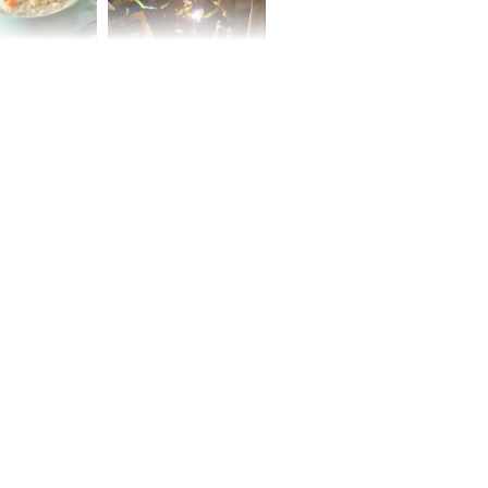
ức khỏe và
Cháy nhà 2 tầng ở
 dụng đúng
TPHCM, cha và con
 hạt bình dân
trai 12 tuổi tử vong
thương tâm
ng nam diễn
 ngữ gây phản
c khi than