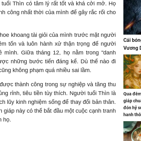
tuổi Thìn có tâm lý rất tốt và khá cởi mở. Họ
nh công nhất thời của mình để gây rắc rối cho
hoe khoang tài giỏi của mình trước mặt người
Cái bón
iêm tốn và luôn hành xử thận trọng để người
Vương D
ề mình. Giữa tháng 12, họ nằm trong "danh
được những bước tiến đáng kể. Dù thế nào đi
cũng không phạm quá nhiều sai lầm.
 được thành công trong sự nghiệp và tăng thu
ng rỉnh, tiêu tiền tùy thích. Người tuổi Thìn là
Qua đêm 
giáp chu
h lũy kinh nghiệm sống để thay đổi bản thân.
đón hỷ sự
on giáp này có thể bắt đầu một cuộc cạnh tranh
hanh thô
h họ.
hóa Rồn
gom hết
nhà