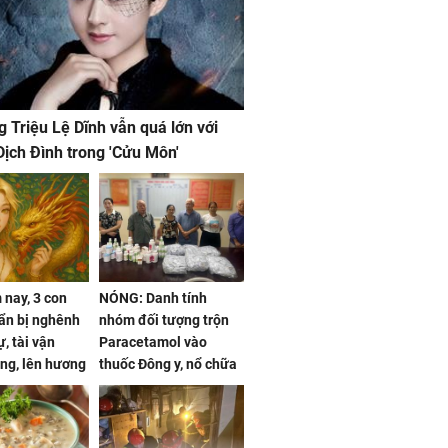
g Triệu Lệ Dĩnh vẫn quá lớn với
ịch Đình trong 'Cửu Môn'
nay, 3 con
NÓNG: Danh tính
ẩn bị nghênh
nhóm đối tượng trộn
, tài vận
Paracetamol vào
ng, lên hương
thuốc Đông y, nổ chữa
g hóa Phượng,
bách bệnh
 may mắn về