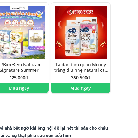
ã/Bỉm Đêm Nabizam
Tã dán bỉm quần Moony
Signature Summer
trắng dịu nhẹ natural cao
cấp
125,000đ
350,500đ
Mua ngay
Mua ngay
ả nhà bất ngờ khi ông nội để lại hết tài sản cho cháu
ái và sự thật phía sau còn sốc hơn