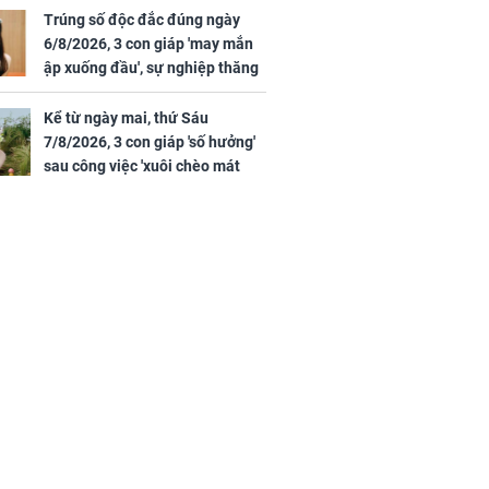
Trúng số độc đắc đúng ngày
6/8/2026, 3 con giáp 'may mắn
ập xuống đầu', sự nghiệp thăng
tiến vượt bậc, tài lộc phủ kín
đường đi
Kể từ ngày mai, thứ Sáu
7/8/2026, 3 con giáp 'số hưởng'
sau công việc 'xuôi chèo mát
mái', tiền tài 'thu về như nước',
tình duyên viên mãn