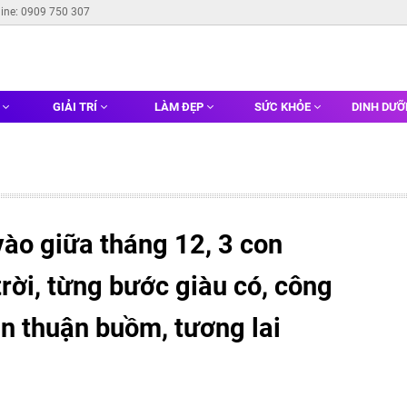
line: 0909 750 307
G
GIẢI TRÍ
LÀM ĐẸP
SỨC KHỎE
DINH DƯ
ào giữa tháng 12, 3 con
trời, từng bước giàu có, công
ăn thuận buồm, tương lai