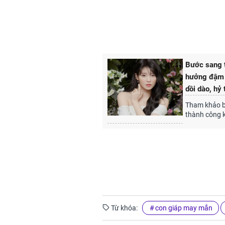
Bước sang t
hưởng đậm t
dồi dào, hỷ 
Tham khảo bà
thành công k
Từ khóa:
con giáp may mắn