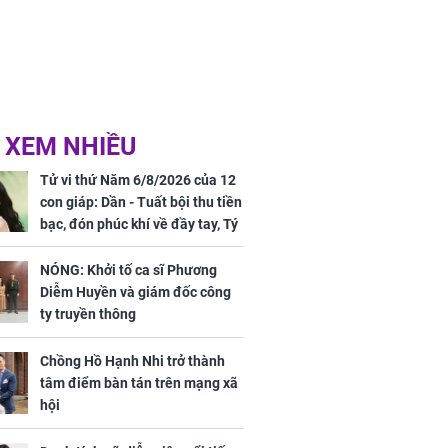
 XEM NHIỀU
Tử vi thứ Năm 6/8/2026 của 12
con giáp: Dần - Tuất bội thu tiền
bạc, đón phúc khí về đầy tay, Tý
- Mão công việc khó khăn, tiền
bạc đội nón ra đi
NÓNG: Khởi tố ca sĩ Phương
Diễm Huyền và giám đốc công
ty truyền thông
Chồng Hồ Hạnh Nhi trở thành
tâm điểm bàn tán trên mạng xã
hội