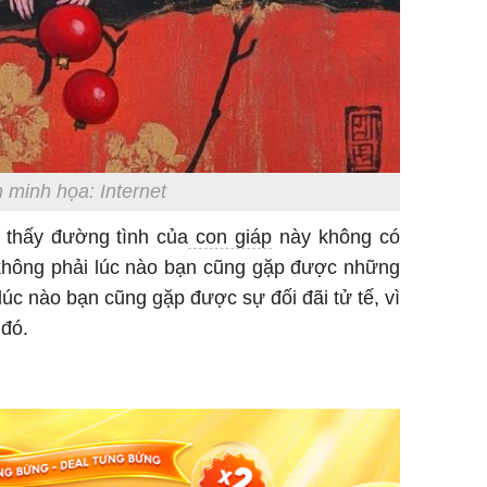
nhiều cô
cho sức 
 minh họa: Internet
Tử vi th
 thấy đường tình của
con giáp
này không có
7/8/2026
 không phải lúc nào bạn cũng gặp được những
giáp: Dần
bạc đầy 
úc nào bạn cũng gặp được sự đối đãi tử tế, vì
phát tri
 đó.
Mão - Th
đạm, mọi
công mỹ