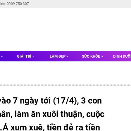
line: 0909 750 307
G
GIẢI TRÍ
LÀM ĐẸP
SỨC KHỎE
DINH DƯ
ào 7 ngày tới (17/4), 3 con
ân, làm ăn xuôi thuận, cuộc
LÁ xum xuê, tiền đẻ ra tiền