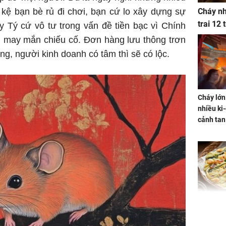
 kệ bạn bè rủ đi chơi, bạn cứ lo xây dựng sự
Cháy nh
trai 12
 Tý cứ vô tư trong vấn đề tiền bạc vì Chính
n may mắn chiếu cố. Đơn hàng lưu thông trơn
ng, người kinh doanh có tâm thì sẽ có lộc.
Cháy lớn
nhiều ki-
cảnh tan
Không ng
vài nghìn