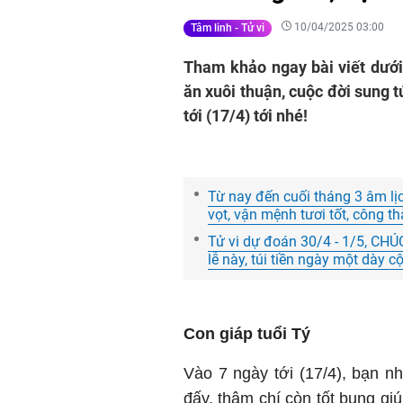
10/04/2025 03:00
Tâm linh - Tử vi
Tham khảo ngay bài viết dưới
ăn xuôi thuận, cuộc đời sung t
tới (17/4) tới nhé!
Từ nay đến cuối tháng 3 âm lị
vọt, vận mệnh tươi tốt, công th
Tử vi dự đoán 30/4 - 1/5, C
lễ này, túi tiền ngày một dày c
Con giáp tuổi Tý
Vào 7 ngày tới (17/4), bạn nh
đấy, thậm chí còn tốt bụng gi