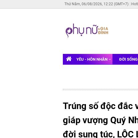
Thứ Năm, 06/08/2026, 12:22 (GMT+7)
Hot
YÊU - HÔN NHÂN
ĐỜI SỐN
Trúng số độc đắc v
giáp vượng Quý Nh
đời sung túc, LỘC 