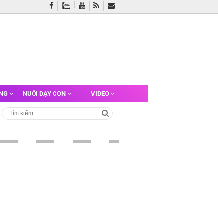
ỠNG
NUÔI DẠY CON
VIDEO