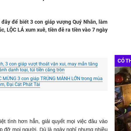
 đây để biết 3 con giáp vượng Quý Nhân, làm
úc, LỘC LÁ xum xuê, tiền đẻ ra tiền vào 7 ngày
CÓ T
ch, 3 con giáp vượt thoát vận xui, may mắn tăng
ành danh toại, túi tiền căng tròn
HÚC MỪNG 3 con giáp TRÚNG MÁNH LỚN trong mùa
ộm, Đại Cát Phát Tài
iệt tình hơn hẳn, giải quyết mọi việc đâu vào
úp đỡ mọi người. Dù là ngày nghỉ nhưng nhiều