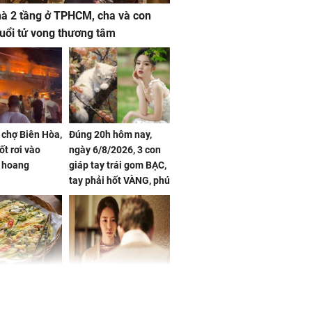
à 2 tầng ở TPHCM, cha và con
 tuổi tử vong thương tâm
 chợ Biên Hòa,
Đúng 20h hôm nay,
ốt rơi vào
ngày 6/8/2026, 3 con
 hoang
giáp tay trái gom BẠC,
tay phải hốt VÀNG, phú
quý ngập nhà, của cải
chất đầy kho
ờ loại rau chỉ
Vừa ly hôn, vợ cũ sinh
 ở chợ lại có
đứa con giống mình