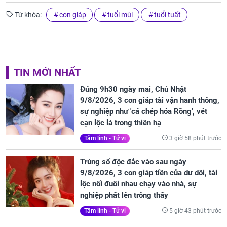
Từ khóa:
con giáp
tuổi mùi
tuổi tuất
TIN MỚI NHẤT
Đúng 9h30 ngày mai, Chủ Nhật
9/8/2026, 3 con giáp tài vận hanh thông,
sự nghiệp như 'cá chép hóa Rồng', vét
cạn lộc lá trong thiên hạ
3 giờ 58 phút trước
Tâm linh - Tử vi
Trúng số độc đắc vào sau ngày
9/8/2026, 3 con giáp tiền của dư dôi, tài
lộc nối đuôi nhau chạy vào nhà, sự
nghiệp phất lên trông thấy
5 giờ 43 phút trước
Tâm linh - Tử vi