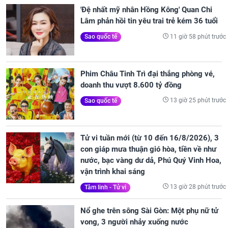
'Đệ nhất mỹ nhân Hồng Kông' Quan Chi
Lâm phản hồi tin yêu trai trẻ kém 36 tuổi
11 giờ 58 phút trước
Sao quốc tế
Phim Châu Tinh Trì đại thắng phòng vé,
doanh thu vượt 8.600 tỷ đồng
13 giờ 25 phút trước
Sao quốc tế
Tử vi tuần mới (từ 10 đến 16/8/2026), 3
con giáp mưa thuận gió hòa, tiền về như
nước, bạc vàng dư dả, Phú Quý Vinh Hoa,
vận trình khai sáng
13 giờ 28 phút trước
Tâm linh - Tử vi
Nổ ghe trên sông Sài Gòn: Một phụ nữ tử
vong, 3 người nhảy xuống nước