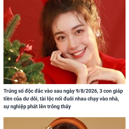
Trúng số độc đắc vào sau ngày 9/8/2026, 3 con giáp
tiền của dư dôi, tài lộc nối đuôi nhau chạy vào nhà,
sự nghiệp phất lên trông thấy