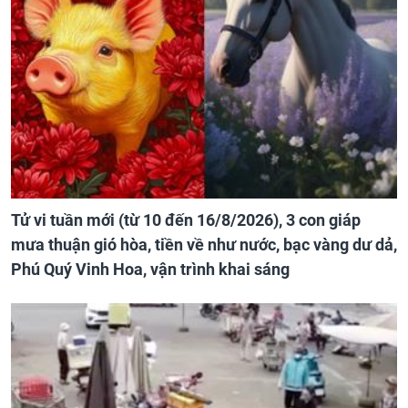
Tử vi tuần mới (từ 10 đến 16/8/2026), 3 con giáp
mưa thuận gió hòa, tiền về như nước, bạc vàng dư dả,
Phú Quý Vinh Hoa, vận trình khai sáng