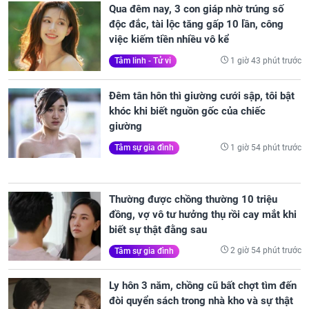
Qua đêm nay, 3 con giáp nhờ trúng số
độc đắc, tài lộc tăng gấp 10 lần, công
việc kiếm tiền nhiều vô kể
1 giờ 43 phút trước
Tâm linh - Tử vi
Đêm tân hôn thì giường cưới sập, tôi bật
khóc khi biết nguồn gốc của chiếc
giường
1 giờ 54 phút trước
Tâm sự gia đình
Thường được chồng thường 10 triệu
đồng, vợ vô tư hưởng thụ rồi cay mắt khi
biết sự thật đằng sau
2 giờ 54 phút trước
Tâm sự gia đình
Ly hôn 3 năm, chồng cũ bất chợt tìm đến
đòi quyển sách trong nhà kho và sự thật