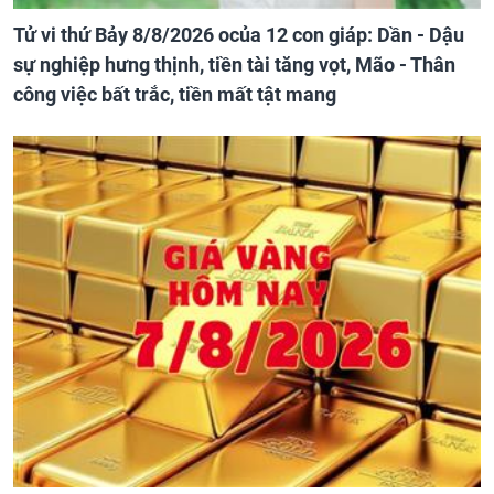
Tử vi thứ Bảy 8/8/2026 ocủa 12 con giáp: Dần - Dậu
sự nghiệp hưng thịnh, tiền tài tăng vọt, Mão - Thân
công việc bất trắc, tiền mất tật mang