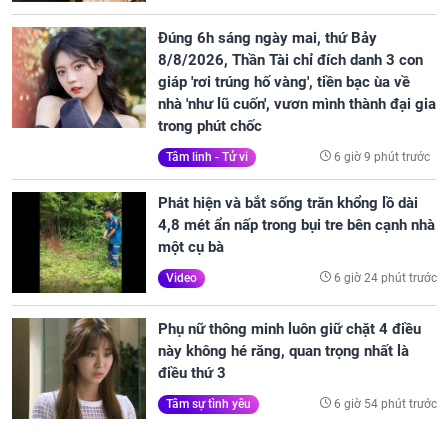
Đúng 6h sáng ngày mai, thứ Bảy
8/8/2026, Thần Tài chỉ đích danh 3 con
giáp 'rơi trúng hố vàng', tiền bạc ùa về
nhà 'như lũ cuốn', vươn mình thành đại gia
trong phút chốc
6 giờ 9 phút trước
Tâm linh - Tử vi
Phát hiện và bắt sống trăn khổng lồ dài
4,8 mét ẩn nấp trong bụi tre bên cạnh nhà
một cụ bà
6 giờ 24 phút trước
Video
Phụ nữ thông minh luôn giữ chặt 4 điều
này không hé răng, quan trọng nhất là
điều thứ 3
6 giờ 54 phút trước
Tâm sự tình yêu