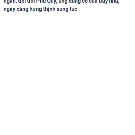
ngàn, đổi đời Phú Quý, ung dung có của đầy nhà,
ngày càng hưng thịnh sung túc