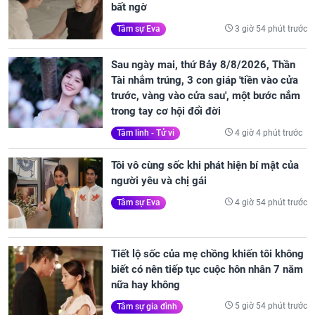
bất ngờ
3 giờ 54 phút trước
Tâm sự Eva
Sau ngày mai, thứ Bảy 8/8/2026, Thần
Tài nhắm trúng, 3 con giáp 'tiền vào cửa
trước, vàng vào cửa sau', một bước nắm
trong tay cơ hội đổi đời
4 giờ 4 phút trước
Tâm linh - Tử vi
Tôi vô cùng sốc khi phát hiện bí mật của
người yêu và chị gái
4 giờ 54 phút trước
Tâm sự Eva
Tiết lộ sốc của mẹ chồng khiến tôi không
biết có nên tiếp tục cuộc hôn nhân 7 năm
nữa hay không
5 giờ 54 phút trước
Tâm sự gia đình