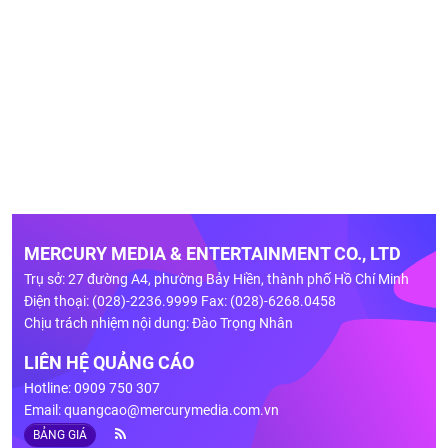
MERCURY MEDIA & ENTERTAINMENT CO., LTD
Trụ sở: 27 đường A4, phường Bảy Hiền, thành phố Hồ Chí Minh
Điện thoại: (028)-2236.9999 Fax: (028)-6268.0458
Chịu trách nhiệm nội dung: Đào Trọng Nhân
LIÊN HỆ QUẢNG CÁO
Hotline: 0909 750 307
Email:
quangcao@mercurymedia.com.vn
BẢNG GIÁ