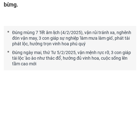
bừng.
Đúng mùng 7 Tết âm lịch (4/2/2025), vận rủi tránh xa, nghênh
đón vận may, 3 con giáp sự nghiệp 'làm mưa làm gió', phát tài
phát lộc, hưởng trọn vinh hoa phú quý
Đúng ngày mai, thứ Tư 5/2/2025, vận mệnh rực rỡ, 3 con giáp
tài lộc 'ào ào như thác đổ', hưởng đủ vinh hoa, cuộc sống lên
tầm cao mới