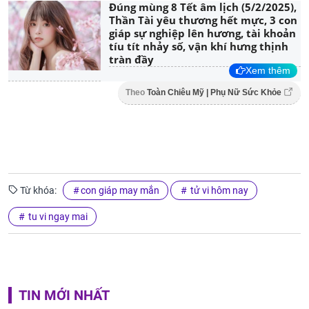
Đúng mùng 8 Tết âm lịch (5/2/2025),
Thần Tài yêu thương hết mực, 3 con
giáp sự nghiệp lên hương, tài khoản
tíu tít nhảy số, vận khí hưng thịnh
tràn đầy
Xem thêm
Theo
Toàn Chiêu Mỹ | Phụ Nữ Sức Khỏe
Từ khóa:
con giáp may mắn
tử vi hôm nay
tu vi ngay mai
TIN MỚI NHẤT