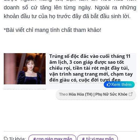
doanh số cứ tăng lên từng ngày. Ngoài ra những
khoản đầu tư của họ trước đây đã bắt đầu sinh lời.
*Bài viết chỉ mang tính chất tham khảo!
Trúng số độc đắc vào cuối tháng 11
âm lịch, 3 con giáp được sao tốt
chiếu rọi, tiền tài rót mật đầy túi,
vận trình sang trang mới, chạm tay
đến giàu có, cuộc đời tươi đẹp
Xem thêm
Theo
Hỏa Hỏa (TH) | Phụ Nữ Sức Khỏe
Từ khóa:
con giáp may mắn
tử vi may mắn