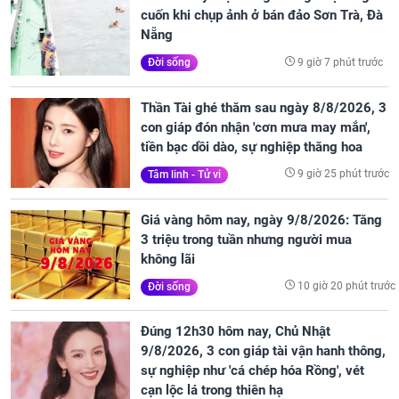
cuốn khi chụp ảnh ở bán đảo Sơn Trà, Đà
Nẵng
9 giờ 7 phút trước
Đời sống
Thần Tài ghé thăm sau ngày 8/8/2026, 3
con giáp đón nhận 'cơn mưa may mắn',
tiền bạc dồi dào, sự nghiệp thăng hoa
9 giờ 25 phút trước
Tâm linh - Tử vi
Giá vàng hôm nay, ngày 9/8/2026: Tăng
3 triệu trong tuần nhưng người mua
không lãi
10 giờ 20 phút trước
Đời sống
Đúng 12h30 hôm nay, Chủ Nhật
9/8/2026, 3 con giáp tài vận hanh thông,
sự nghiệp như 'cá chép hóa Rồng', vét
cạn lộc lá trong thiên hạ