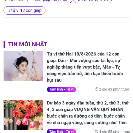
tử vi 12 con giáp
TIN MỚI NHẤT
Tử vi thứ Hai 10/8/2026 của 12 con
giáp: Dần - Mùi vượng sắc tài lộc, sự
nghiệp thăng tiến vượt bậc, Mão - Tỵ
công việc trắc trở, tiền bạc thiếu trước
hụt sau
2 giờ 43 phút trước
Tâm linh - Tử vi
Dự báo 3 ngày đầu tuần, thứ 2, thứ 3, thứ
4, 3 con giáp VƯỢNG VẬN QUÝ NHÂN,
bước chân ra đường có tiền, bước chân
về nhà ngập vàng, sung sướng như Tiên
4 giờ 55 phút trước
Tâm linh - Tử vi