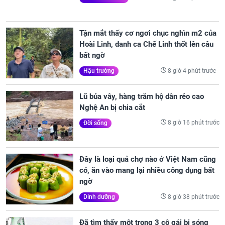
Tận mắt thấy cơ ngơi chục nghìn m2 của
Hoài Linh, danh ca Chế Linh thốt lên câu
bất ngờ
8 giờ 4 phút trước
Hậu trường
Lũ bủa vây, hàng trăm hộ dân rẻo cao
Nghệ An bị chia cắt
8 giờ 16 phút trước
Đời sống
Đây là loại quả chợ nào ở Việt Nam cũng
có, ăn vào mang lại nhiều công dụng bất
ngờ
8 giờ 38 phút trước
Dinh dưỡng
Đã tìm thấy một trong 3 cô gái bị sóng