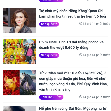
'Đệ nhất mỹ nhân Hồng Kông' Quan Chi
Lâm phản hồi tin yêu trai trẻ kém 36 tuổi
13 giờ 14 phút trước
Sao quốc tế
Phim Châu Tinh Trì đại thắng phòng vé,
doanh thu vượt 8.600 tỷ đồng
14 giờ 41 phút trước
Sao quốc tế
Tử vi tuần mới (từ 10 đến 16/8/2026), 3
con giáp mưa thuận gió hòa, tiền về như
nước, bạc vàng dư dả, Phú Quý Vinh Hoa,
vận trình khai sáng
14 giờ 44 phút trước
Tâm linh - Tử vi
Nổ ghe trên sông Sài Gòn: Một phụ nữ tử