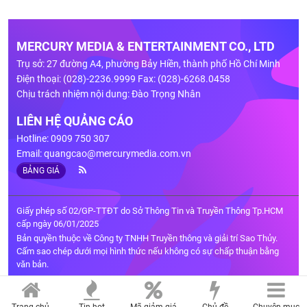
MERCURY MEDIA & ENTERTAINMENT CO., LTD
Trụ sở: 27 đường A4, phường Bảy Hiền, thành phố Hồ Chí Minh
Điện thoại: (028)-2236.9999 Fax: (028)-6268.0458
Chịu trách nhiệm nội dung: Đào Trọng Nhân
LIÊN HỆ QUẢNG CÁO
Hotline: 0909 750 307
Email:
quangcao@mercurymedia.com.vn
BẢNG GIÁ
Giấy phép số 02/GP-TTĐT do Sở Thông Tin và Truyền Thông Tp.HCM
cấp ngày 06/01/2025
Bản quyền thuộc về Công ty TNHH Truyền thông và giải trí Sao Thủy.
Cấm sao chép dưới mọi hình thức nếu không có sự chấp thuận bằng
văn bản.