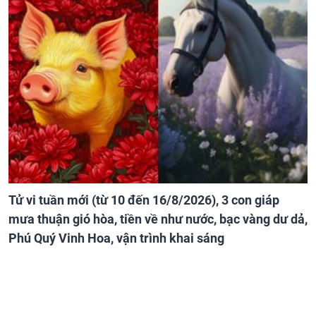
Tử vi tuần mới (từ 10 đến 16/8/2026), 3 con giáp
mưa thuận gió hòa, tiền về như nước, bạc vàng dư dả,
Phú Quý Vinh Hoa, vận trình khai sáng