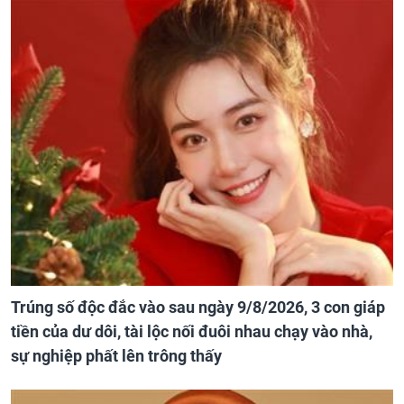
Trúng số độc đắc vào sau ngày 9/8/2026, 3 con giáp
tiền của dư dôi, tài lộc nối đuôi nhau chạy vào nhà,
sự nghiệp phất lên trông thấy